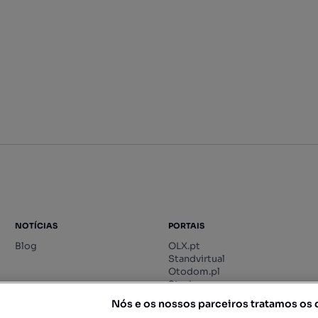
NOTÍCIAS
PORTAIS
Blog
OLX.pt
Standvirtual
Otodom.pl
Storia.ro
Nós e os nossos parceiros tratamos os