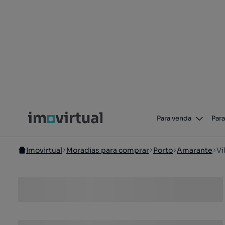
Para venda
Para
Imovirtual
Moradias para comprar
Porto
Amarante
Vi