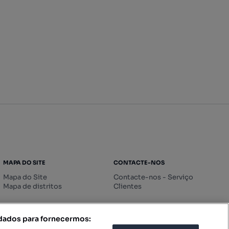
MAPA DO SITE
CONTACTE-NOS
Mapa do Site
Contacte-nos - Serviço
Mapa de distritos
Clientes
 dados para fornecermos: