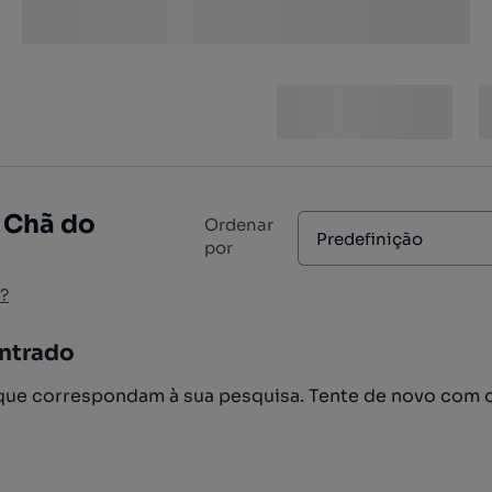
a Chã do
Ordenar
Predefinição
por
?
ntrado
ue correspondam à sua pesquisa. Tente de novo com 