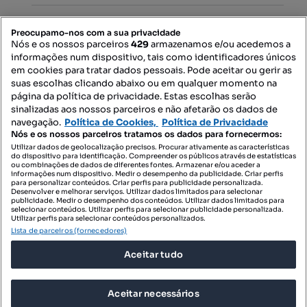
PORTAIS
Preocupamo-nos com a sua privacidade
Nós e os nossos parceiros
429
armazenamos e/ou acedemos a
informações num dispositivo, tais como identificadores únicos
Mapa do Site
em cookies para tratar dados pessoais. Pode aceitar ou gerir as
suas escolhas clicando abaixo ou em qualquer momento na
página da política de privacidade. Estas escolhas serão
sinalizadas aos nossos parceiros e não afetarão os dados de
Contacte-nos
navegação.
Política de Cookies,
Política de Privacidade
Nós e os nossos parceiros tratamos os dados para fornecermos:
Utilizar dados de geolocalização precisos. Procurar ativamente as características
do dispositivo para identificação. Compreender os públicos através de estatísticas
SIGA-NOS:
ou combinações de dados de diferentes fontes. Armazenar e/ou aceder a
informações num dispositivo. Medir o desempenho da publicidade. Criar perfis
para personalizar conteúdos. Criar perfis para publicidade personalizada.
Desenvolver e melhorar serviços. Utilizar dados limitados para selecionar
publicidade. Medir o desempenho dos conteúdos. Utilizar dados limitados para
selecionar conteúdos. Utilizar perfis para selecionar publicidade personalizada.
DESCARREGAR NA:
Utilizar perfis para selecionar conteúdos personalizados.
Lista de parceiros (fornecedores)
Aceitar tudo
Aceitar necessários
© 2026 Imovirtual.com, OLX Portugal, S.A.