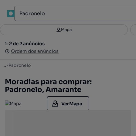
1
Mapa
Mapa
Filtros
Guardar pesquisa
2
1-2 de 2 anúncios
1-2 de 2 anúncios
Ordenar
Ordem dos anúncios
Ordem dos anúncios
...
Padronelo
Moradias para comprar:
Padronelo, Amarante
Ver Mapa