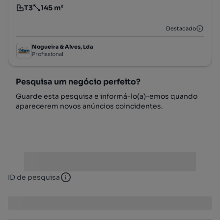
T3
145 m²
Tipologia
Preço por metro quadrado
Destacado
Nogueira & Alves, Lda
Profissional
Pesquisa um negócio perfeito?
Guarde esta pesquisa e informá-lo(a)-emos quando
aparecerem novos anúncios coincidentes.
ID de pesquisa
ID de pesquisa