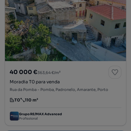
40 000 €
363,64 €/m²
Moradia T0 para venda
Rua da Pomba - Pomba, Padronelo, Amarante, Porto
T0
110 m²
Tipologia
Preço por metro quadrado
Grupo RE/MAX Advanced
Profissional