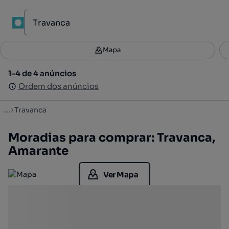
1
Mapa
Mapa
Filtros
Guardar pesquisa
2
1-4 de 4 anúncios
1-4 de 4 anúncios
Ordenar
Ordem dos anúncios
Ordem dos anúncios
...
Travanca
Moradias para comprar: Travanca,
Amarante
Ver Mapa