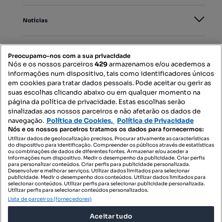
Notícias
PORTAIS
Preocupamo-nos com a sua privacidade
Nós e os nossos parceiros
429
armazenamos e/ou acedemos a
informações num dispositivo, tais como identificadores únicos
Mapa do Site
em cookies para tratar dados pessoais. Pode aceitar ou gerir as
suas escolhas clicando abaixo ou em qualquer momento na
página da política de privacidade. Estas escolhas serão
sinalizadas aos nossos parceiros e não afetarão os dados de
Contacte-nos
navegação.
Política de Cookies,
Política de Privacidade
Nós e os nossos parceiros tratamos os dados para fornecermos:
Utilizar dados de geolocalização precisos. Procurar ativamente as características
do dispositivo para identificação. Compreender os públicos através de estatísticas
SIGA-NOS:
ou combinações de dados de diferentes fontes. Armazenar e/ou aceder a
informações num dispositivo. Medir o desempenho da publicidade. Criar perfis
para personalizar conteúdos. Criar perfis para publicidade personalizada.
Desenvolver e melhorar serviços. Utilizar dados limitados para selecionar
publicidade. Medir o desempenho dos conteúdos. Utilizar dados limitados para
selecionar conteúdos. Utilizar perfis para selecionar publicidade personalizada.
DESCARREGAR NA:
Utilizar perfis para selecionar conteúdos personalizados.
Lista de parceiros (fornecedores)
Aceitar tudo