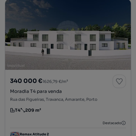
340 000 €
1626,79 €/m²
Moradia T4 para venda
Rua das Figueiras, Travanca, Amarante, Porto
T4
209 m²
Tipologia
Preço por metro quadrado
Destacado
Remax Atitude 2