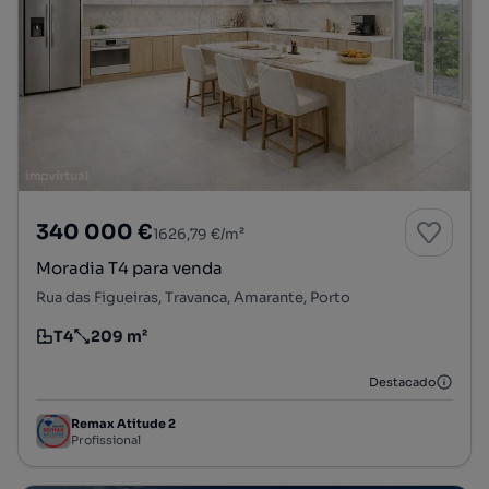
340 000 €
1626,79 €/m²
Moradia T4 para venda
Rua das Figueiras, Travanca, Amarante, Porto
T4
209 m²
Tipologia
Preço por metro quadrado
Destacado
Remax Atitude 2
Profissional