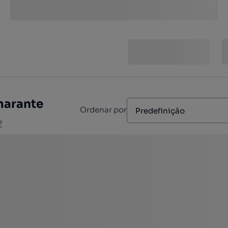
marante
Ordenar por
Predefinição
?