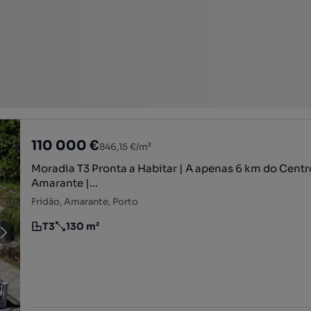
110 000 €
846,15 €/m²
Moradia T3 Pronta a Habitar | A apenas 6 km do Centr
Amarante |...
Fridão, Amarante, Porto
T3
130 m²
Tipologia
Preço por metro quadrado