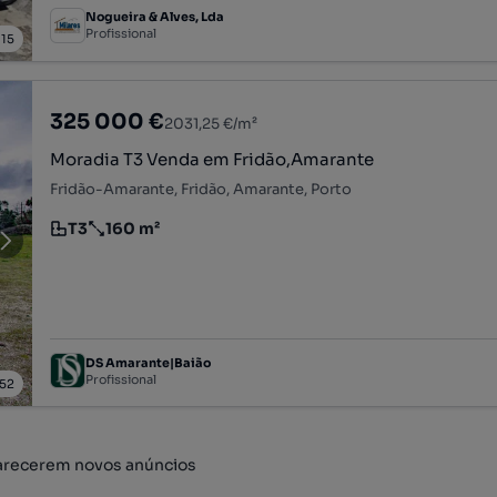
Nogueira & Alves, Lda
Profissional
/
15
325 000 €
2031,25 €/m²
Moradia T3 Venda em Fridão,Amarante
Fridão-Amarante, Fridão, Amarante, Porto
T3
160 m²
Tipologia
Preço por metro quadrado
DS Amarante|Baião
Profissional
52
arecerem novos anúncios