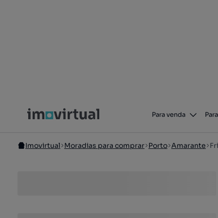
Para venda
Para
Imovirtual
Moradias para comprar
Porto
Amarante
Fr