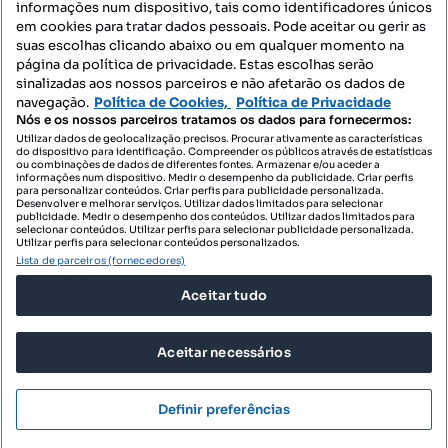
informações num dispositivo, tais como identificadores únicos
Mapa do Site
em cookies para tratar dados pessoais. Pode aceitar ou gerir as
suas escolhas clicando abaixo ou em qualquer momento na
página da política de privacidade. Estas escolhas serão
sinalizadas aos nossos parceiros e não afetarão os dados de
Contacte-nos
navegação.
Política de Cookies,
Política de Privacidade
Nós e os nossos parceiros tratamos os dados para fornecermos:
Utilizar dados de geolocalização precisos. Procurar ativamente as características
do dispositivo para identificação. Compreender os públicos através de estatísticas
SIGA-NOS:
ou combinações de dados de diferentes fontes. Armazenar e/ou aceder a
informações num dispositivo. Medir o desempenho da publicidade. Criar perfis
para personalizar conteúdos. Criar perfis para publicidade personalizada.
Desenvolver e melhorar serviços. Utilizar dados limitados para selecionar
publicidade. Medir o desempenho dos conteúdos. Utilizar dados limitados para
selecionar conteúdos. Utilizar perfis para selecionar publicidade personalizada.
DESCARREGAR NA:
Utilizar perfis para selecionar conteúdos personalizados.
Lista de parceiros (fornecedores)
Aceitar tudo
Aceitar necessários
© 2026 Imovirtual.com, OLX Portugal, S.A.
TERMOS DE UTILIZAÇÃO
Definir preferências
POLÍTICA DE PRIVACIDADE
CONFIGURAÇÕES DE PRIVACIDADE