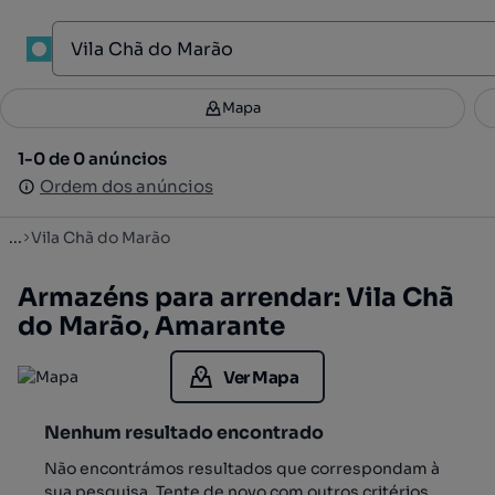
1
Mapa
Mapa
Filtros
Guardar pesquisa
3
1-0 de 0 anúncios
1-0 de 0 anúncios
Ordenar
Ordem dos anúncios
Ordem dos anúncios
...
Vila Chã do Marão
Armazéns para arrendar: Vila Chã
do Marão, Amarante
Ver Mapa
Nenhum resultado encontrado
Não encontrámos resultados que correspondam à
sua pesquisa. Tente de novo com outros critérios