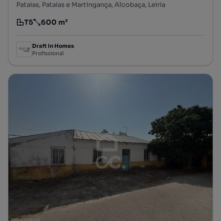
Pataias, Pataias e Martingança, Alcobaça, Leiria
T5
600 m²
Tipologia
Preço por metro quadrado
Draft In Homes
Profissional