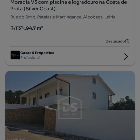
Moradia V3 com piscina e logradouro na Costa de
Prata (Silver Coast)
Rua do Sítio, Pataias e Martingança, Alcobaça, Leiria
T3
94.7 m²
Tipologia
Preço por metro quadrado
Destacado
Casas & Properties
Profissional