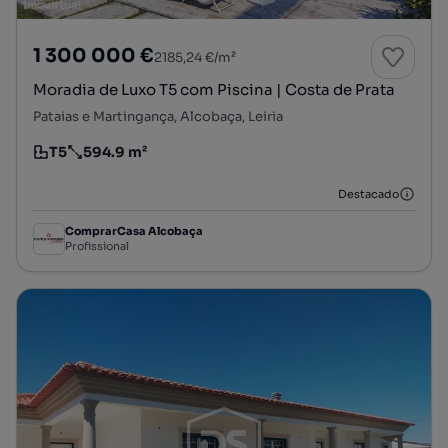
1 300 000 €
2185,24 €/m²
Moradia de Luxo T5 com Piscina | Costa de Prata
Pataias e Martingança, Alcobaça, Leiria
T5
594.9 m²
Tipologia
Preço por metro quadrado
Destacado
ComprarCasa Alcobaça
Profissional