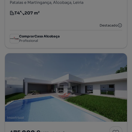
Pataias e Martingança, Alcobaça, Leiria
T4
207 m²
Tipologia
Preço por metro quadrado
Destacado
ComprarCasa Alcobaça
Profissional