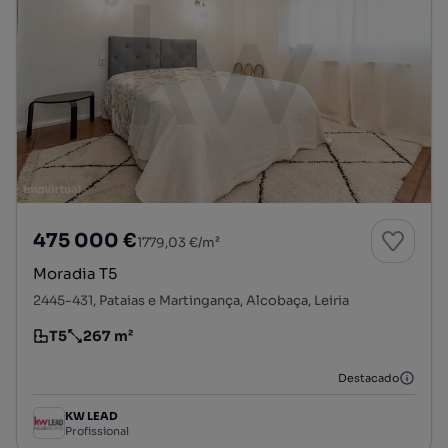
475 000 €
1779,03 €/m²
Moradia T5
2445-431, Pataias e Martingança, Alcobaça, Leiria
T5
267 m²
Tipologia
Preço por metro quadrado
Destacado
KW LEAD
Profissional