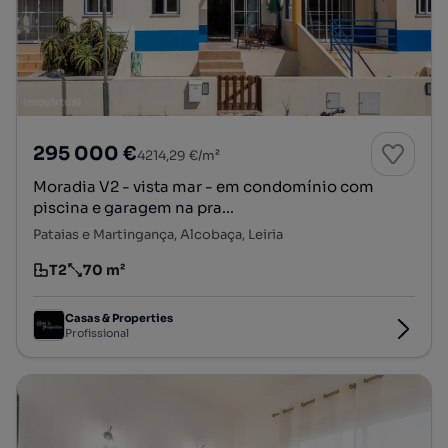
295 000 €
4214,29 €/m²
Moradia V2 - vista mar - em condomínio com
piscina e garagem na pra...
Pataias e Martingança, Alcobaça, Leiria
T2
70 m²
Tipologia
Preço por metro quadrado
Casas & Properties
Profissional