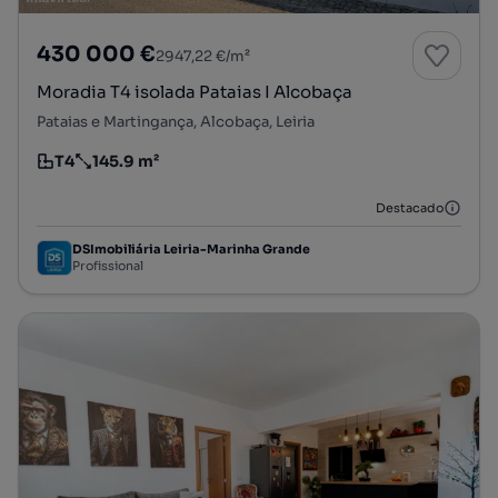
430 000 €
2947,22 €/m²
Moradia T4 isolada Pataias I Alcobaça
Pataias e Martingança, Alcobaça, Leiria
T4
145.9 m²
Tipologia
Preço por metro quadrado
Destacado
DSImobiliária Leiria-Marinha Grande
Profissional