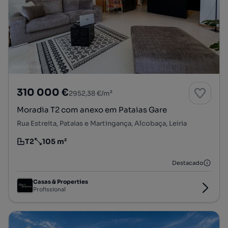
310 000 €
2952,38 €/m²
Moradia T2 com anexo em Pataias Gare
Rua Estreita, Pataias e Martingança, Alcobaça, Leiria
T2
105 m²
Tipologia
Preço por metro quadrado
Destacado
Casas & Properties
Profissional