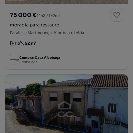
75 000 €
1442,31 €/m²
moradia para restauro
Pataias e Martingança, Alcobaça, Leiria
T3
52 m²
Tipologia
Preço por metro quadrado
ComprarCasa Alcobaça
Profissional