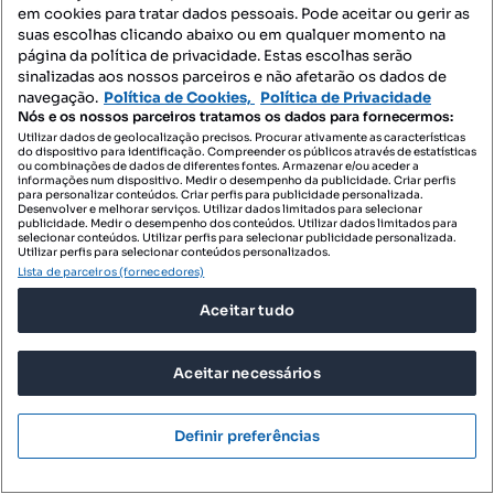
em cookies para tratar dados pessoais. Pode aceitar ou gerir as
suas escolhas clicando abaixo ou em qualquer momento na
página da política de privacidade. Estas escolhas serão
sinalizadas aos nossos parceiros e não afetarão os dados de
navegação.
Política de Cookies,
Política de Privacidade
Nós e os nossos parceiros tratamos os dados para fornecermos:
Utilizar dados de geolocalização precisos. Procurar ativamente as características
do dispositivo para identificação. Compreender os públicos através de estatísticas
ou combinações de dados de diferentes fontes. Armazenar e/ou aceder a
informações num dispositivo. Medir o desempenho da publicidade. Criar perfis
para personalizar conteúdos. Criar perfis para publicidade personalizada.
475 000 €
2261,90 €/m²
Desenvolver e melhorar serviços. Utilizar dados limitados para selecionar
publicidade. Medir o desempenho dos conteúdos. Utilizar dados limitados para
Moradia isolada em Pataias e Martingança de 210
selecionar conteúdos. Utilizar perfis para selecionar publicidade personalizada.
Utilizar perfis para selecionar conteúdos personalizados.
m2
Lista de parceiros (fornecedores)
Pataias e Martingança, Alcobaça, Leiria
Aceitar tudo
T0
210 m²
Tipologia
Preço por metro quadrado
Aceitar necessários
IAD Portugal
Profissional
Definir preferências