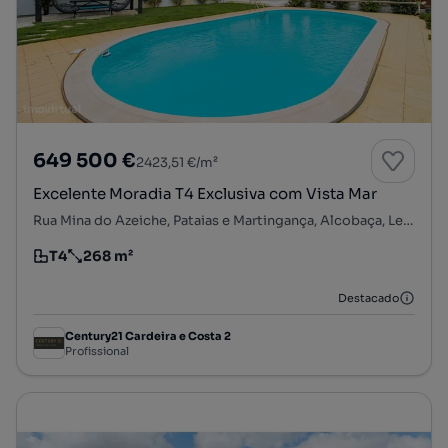
649 500 €
2423,51 €/m²
Excelente Moradia T4 Exclusiva com Vista Mar
Rua Mina do Azeiche, Pataias e Martingança, Alcobaça, Leiria
T4
268 m²
Tipologia
Preço por metro quadrado
Destacado
Century21 Cardeira e Costa 2
Profissional