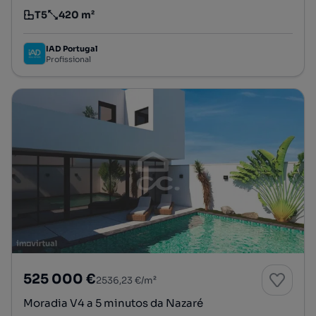
T5
420 m²
Tipologia
Preço por metro quadrado
IAD Portugal
Profissional
525 000 €
2536,23 €/m²
Moradia V4 a 5 minutos da Nazaré