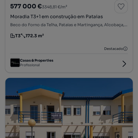
577 000 €
3348,81 €/m²
Moradia T3+1 em construção em Pataias
Beco do Forno da Telha, Pataias e Martingança, Alcobaça, Leiria
T3
172.3 m²
Tipologia
Preço por metro quadrado
Destacado
Casas & Properties
Profissional