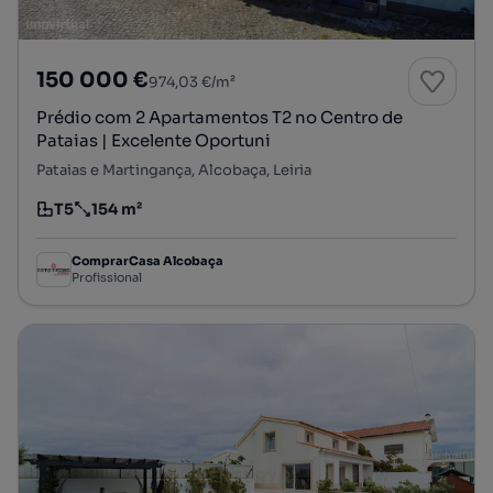
150 000 €
974,03 €/m²
Prédio com 2 Apartamentos T2 no Centro de
Pataias | Excelente Oportuni
Pataias e Martingança, Alcobaça, Leiria
T5
154 m²
Tipologia
Preço por metro quadrado
ComprarCasa Alcobaça
Profissional