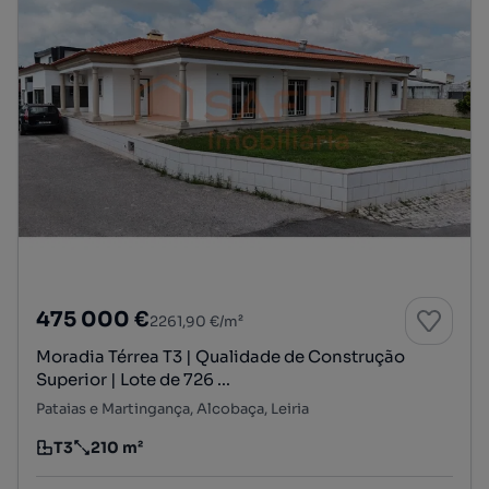
475 000 €
2261,90 €/m²
Moradia Térrea T3 | Qualidade de Construção
Superior | Lote de 726 ...
Pataias e Martingança, Alcobaça, Leiria
T3
210 m²
Tipologia
Preço por metro quadrado