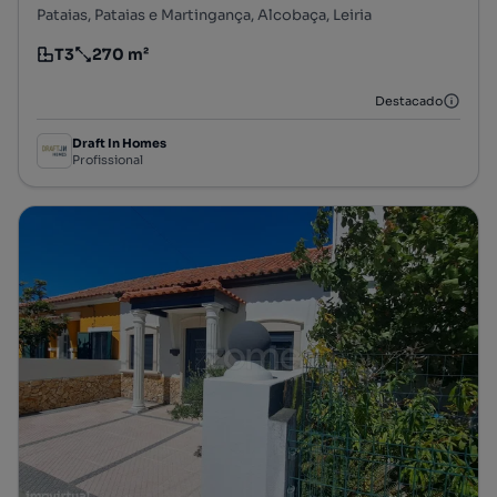
Pataias, Pataias e Martingança, Alcobaça, Leiria
T3
270 m²
Tipologia
Preço por metro quadrado
Destacado
Draft In Homes
Profissional