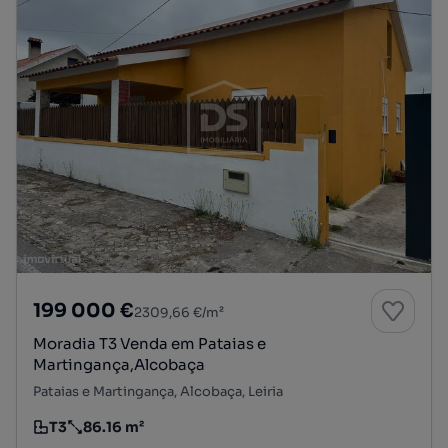
199 000 €
2309,66 €/m²
Moradia T3 Venda em Pataias e
Martingança,Alcobaça
Pataias e Martingança, Alcobaça, Leiria
T3
86.16 m²
Tipologia
Preço por metro quadrado