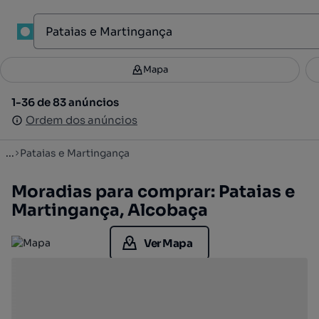
1
Mapa
Mapa
Filtros
Guardar pesquisa
2
1-36 de 83 anúncios
1-36 de 83 anúncios
Ordenar
Ordem dos anúncios
Ordem dos anúncios
...
Pataias e Martingança
Moradias para comprar: Pataias e
Martingança, Alcobaça
Ver Mapa