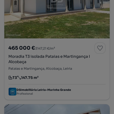
465 000 €
3147,21 €/m²
Moradia T3 isolada Pataias e Martingança I
Alcobaça
Pataias e Martingança, Alcobaça, Leiria
T3
147.75 m²
Tipologia
Preço por metro quadrado
DSImobiliária Leiria-Marinha Grande
Profissional