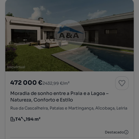
472 000 €
2432,99 €/m²
Moradia de sonho entre a Praia e a Lagoa –
Natureza, Conforto e Estilo
Rua da Cascalheira, Pataias e Martingança, Alcobaça, Leiria
T4
194 m²
Tipologia
Preço por metro quadrado
Destacado