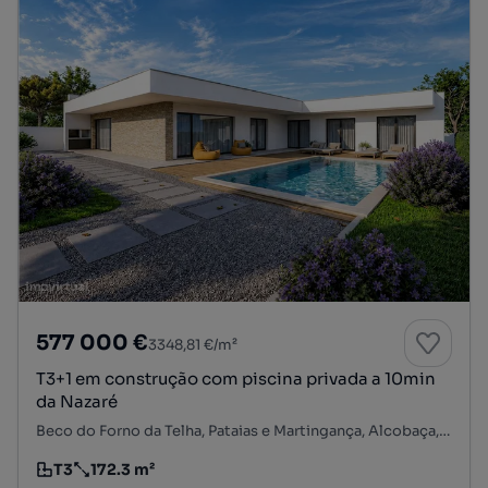
577 000 €
3348,81 €/m²
T3+1 em construção com piscina privada a 10min
da Nazaré
Beco do Forno da Telha, Pataias e Martingança, Alcobaça, Leiria
T3
172.3 m²
Tipologia
Preço por metro quadrado