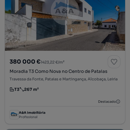
380 000 €
1423,22 €/m²
Moradia T3 Como Nova no Centro de Pataias
Travessa da Fonte, Pataias e Martingança, Alcobaça, Leiria
T3
267 m²
Tipologia
Preço por metro quadrado
Destacado
A&A Imobiliária
Profissional