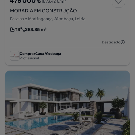
475 000 €
1673,42 €/m²
MORADIA EM CONSTRUÇÃO
Pataias e Martingança, Alcobaça, Leiria
T3
283.85 m²
Tipologia
Preço por metro quadrado
Destacado
ComprarCasa Alcobaça
Profissional