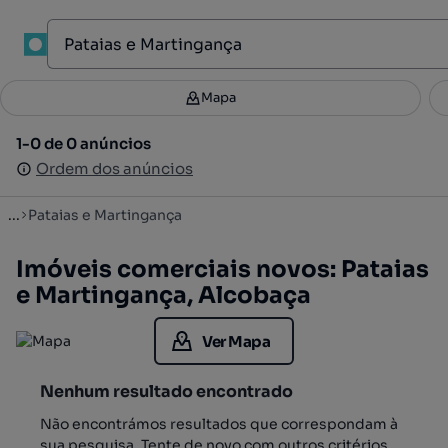
1
Mapa
Mapa
Filtros
Guardar pesquisa
3
1-0 de 0 anúncios
1-0 de 0 anúncios
Ordenar
Ordem dos anúncios
Ordem dos anúncios
...
Pataias e Martingança
Imóveis comerciais novos: Pataias
e Martingança, Alcobaça
Ver Mapa
Nenhum resultado encontrado
Não encontrámos resultados que correspondam à
sua pesquisa. Tente de novo com outros critérios