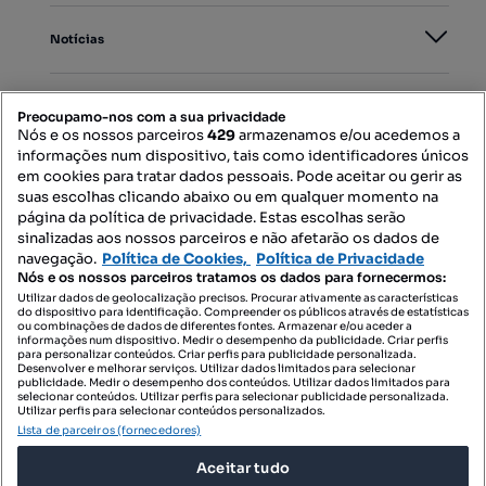
Notícias
PORTAIS
Preocupamo-nos com a sua privacidade
Nós e os nossos parceiros
429
armazenamos e/ou acedemos a
informações num dispositivo, tais como identificadores únicos
Mapa do Site
em cookies para tratar dados pessoais. Pode aceitar ou gerir as
suas escolhas clicando abaixo ou em qualquer momento na
página da política de privacidade. Estas escolhas serão
sinalizadas aos nossos parceiros e não afetarão os dados de
Contacte-nos
navegação.
Política de Cookies,
Política de Privacidade
Nós e os nossos parceiros tratamos os dados para fornecermos:
Utilizar dados de geolocalização precisos. Procurar ativamente as características
do dispositivo para identificação. Compreender os públicos através de estatísticas
SIGA-NOS:
ou combinações de dados de diferentes fontes. Armazenar e/ou aceder a
informações num dispositivo. Medir o desempenho da publicidade. Criar perfis
para personalizar conteúdos. Criar perfis para publicidade personalizada.
Desenvolver e melhorar serviços. Utilizar dados limitados para selecionar
publicidade. Medir o desempenho dos conteúdos. Utilizar dados limitados para
selecionar conteúdos. Utilizar perfis para selecionar publicidade personalizada.
DESCARREGAR NA:
Utilizar perfis para selecionar conteúdos personalizados.
Lista de parceiros (fornecedores)
Aceitar tudo