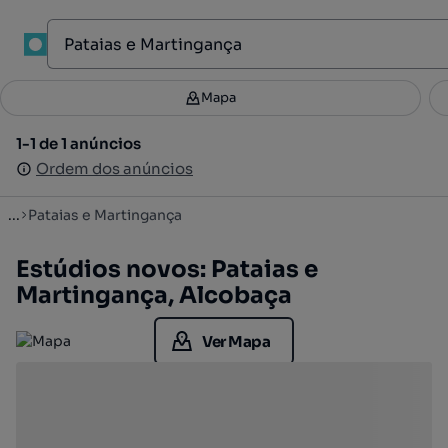
1
Mapa
Mapa
Filtros
Guardar pesquisa
3
1-1 de 1 anúncios
1-1 de 1 anúncios
Ordenar
Ordem dos anúncios
Ordem dos anúncios
...
Pataias e Martingança
Estúdios novos: Pataias e
Martingança, Alcobaça
Ver Mapa