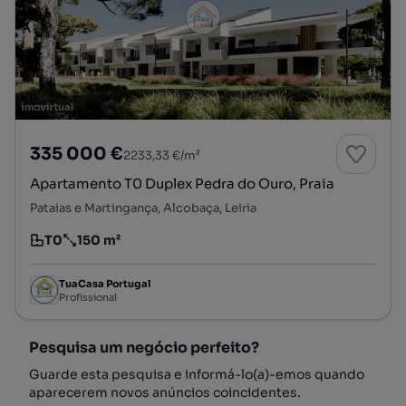
335 000 €
2233,33 €/m²
Apartamento T0 Duplex Pedra do Ouro, Praia
Pataias e Martingança, Alcobaça, Leiria
T0
150 m²
Tipologia
Preço por metro quadrado
TuaCasa Portugal
Profissional
Pesquisa um negócio perfeito?
Guarde esta pesquisa e informá-lo(a)-emos quando
aparecerem novos anúncios coincidentes.