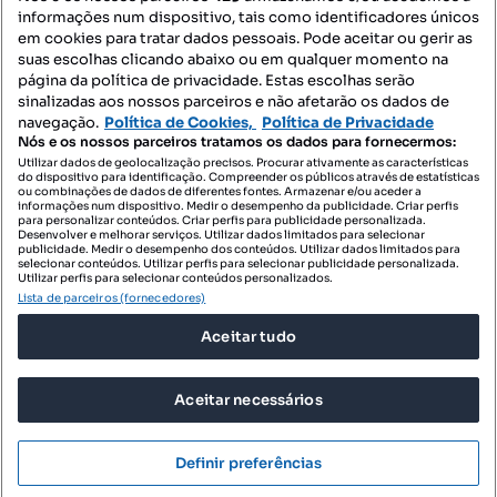
informações num dispositivo, tais como identificadores únicos
Mapa do Site
em cookies para tratar dados pessoais. Pode aceitar ou gerir as
suas escolhas clicando abaixo ou em qualquer momento na
página da política de privacidade. Estas escolhas serão
sinalizadas aos nossos parceiros e não afetarão os dados de
Contacte-nos
navegação.
Política de Cookies,
Política de Privacidade
Nós e os nossos parceiros tratamos os dados para fornecermos:
Utilizar dados de geolocalização precisos. Procurar ativamente as características
do dispositivo para identificação. Compreender os públicos através de estatísticas
SIGA-NOS:
ou combinações de dados de diferentes fontes. Armazenar e/ou aceder a
informações num dispositivo. Medir o desempenho da publicidade. Criar perfis
para personalizar conteúdos. Criar perfis para publicidade personalizada.
Desenvolver e melhorar serviços. Utilizar dados limitados para selecionar
publicidade. Medir o desempenho dos conteúdos. Utilizar dados limitados para
selecionar conteúdos. Utilizar perfis para selecionar publicidade personalizada.
DESCARREGAR NA:
Utilizar perfis para selecionar conteúdos personalizados.
Lista de parceiros (fornecedores)
Aceitar tudo
Aceitar necessários
© 2026 Imovirtual.com, OLX Portugal, S.A.
TERMOS DE UTILIZAÇÃO
Definir preferências
POLÍTICA DE PRIVACIDADE
CONFIGURAÇÕES DE PRIVACIDADE