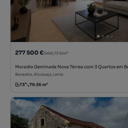
277 500 €
3496,72 €/m²
Moradia Geminada Nova Térrea com 3 Quartos em Be
Benedita, Alcobaça, Leiria
T3
79.36 m²
Tipologia
Preço por metro quadrado