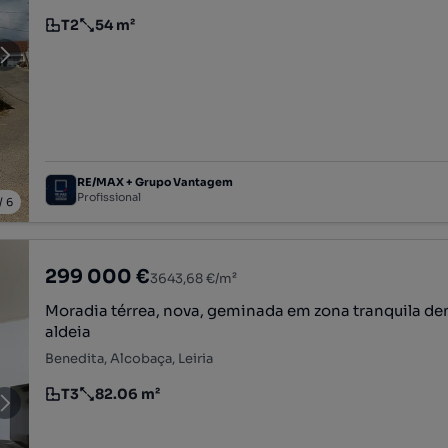
T2
54 m²
Tipologia
Preço por metro quadrado
RE/MAX + Grupo Vantagem
Profissional
/
6
299 000 €
3643,68 €/m²
Moradia térrea, nova, geminada em zona tranquila de
aldeia
Benedita, Alcobaça, Leiria
T3
82.06 m²
Tipologia
Preço por metro quadrado