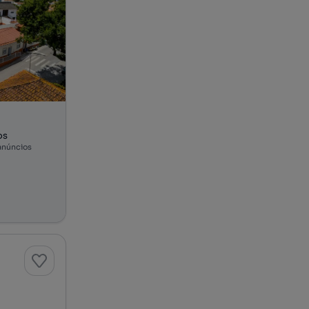
os
anúncios