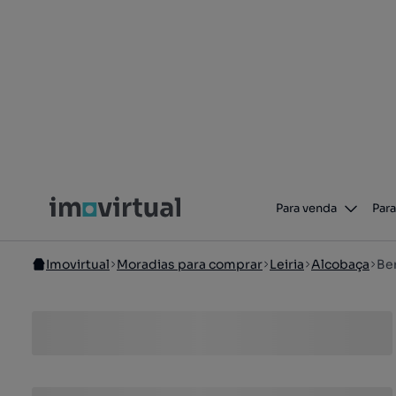
Para venda
Para
Imovirtual
Moradias para comprar
Leiria
Alcobaça
Be