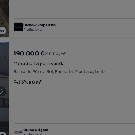
Casas & Properties
Profissional
54
190 000 €
2111,11 €/m²
Moradia T3 para venda
Bairro do Pôr do Sol, Benedita, Alcobaça, Leiria
T3
90 m²
Tipologia
Preço por metro quadrado
Grupo Origem
Profissional