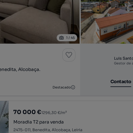
1
/
45
Luis Sant
Gestor de 
nedita, Alcobaça.
Contacto
Destacado
70 000 €
1296,30 €/m²
Moradia T2 para venda
2475-011, Benedita, Alcobaça, Leiria