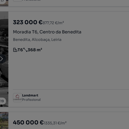
/
17
323 000 €
877,72 €/m²
Moradia T6, Centro da Benedita
Benedita, Alcobaça, Leiria
T6
368 m²
Tipologia
Preço por metro quadrado
Landmart
Profissional
/
19
450 000 €
1335,31 €/m²