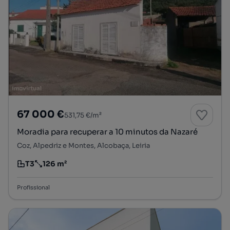
67 000 €
531,75 €/m²
Moradia para recuperar a 10 minutos da Nazaré
Coz, Alpedriz e Montes, Alcobaça, Leiria
T3
126 m²
Tipologia
Preço por metro quadrado
Profissional