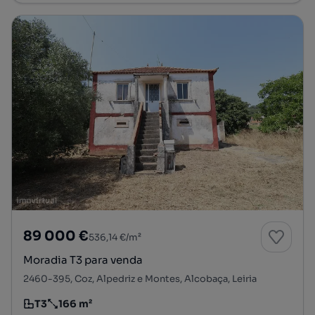
89 000 €
536,14 €/m²
Moradia T3 para venda
2460-395, Coz, Alpedriz e Montes, Alcobaça, Leiria
T3
166 m²
Tipologia
Preço por metro quadrado