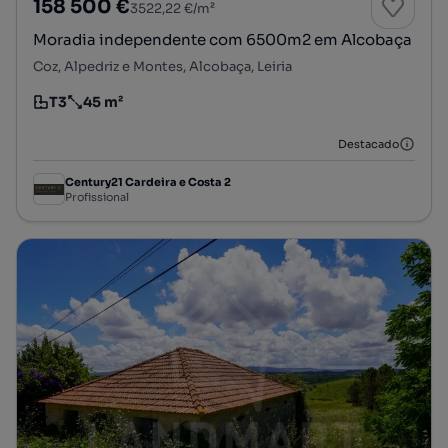
158 500 €
3522,22 €/m²
Moradia independente com 6500m2 em Alcobaça
Coz, Alpedriz e Montes, Alcobaça, Leiria
T3
45 m²
Tipologia
Preço por metro quadrado
Destacado
Century21 Cardeira e Costa 2
Profissional