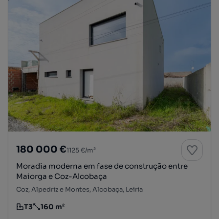
180 000 €
1125 €/m²
Moradia moderna em fase de construção entre
Maiorga e Coz-Alcobaça
Coz, Alpedriz e Montes, Alcobaça, Leiria
T3
160 m²
Tipologia
Preço por metro quadrado