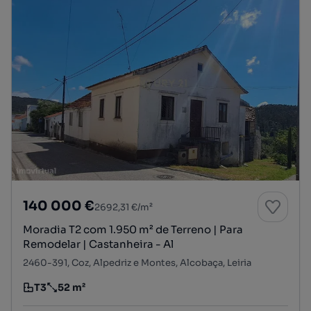
140 000 €
2692,31 €/m²
Moradia T2 com 1.950 m² de Terreno | Para
Remodelar | Castanheira - Al
2460-391, Coz, Alpedriz e Montes, Alcobaça, Leiria
T3
52 m²
Tipologia
Preço por metro quadrado