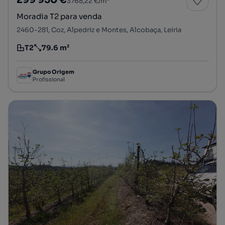
3768,22 €/m²
Moradia T2 para venda
2460-281, Coz, Alpedriz e Montes, Alcobaça, Leiria
T2
79.6 m²
Tipologia
Preço por metro quadrado
Grupo Origem
Profissional