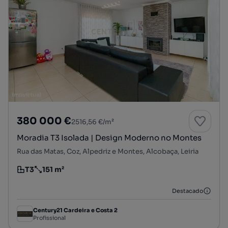
380 000 €
2516,56 €/m²
Moradia T3 Isolada | Design Moderno no Montes
Rua das Matas, Coz, Alpedriz e Montes, Alcobaça, Leiria
T3
151 m²
Tipologia
Preço por metro quadrado
Destacado
Century21 Cardeira e Costa 2
Profissional