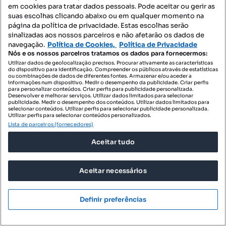
em cookies para tratar dados pessoais. Pode aceitar ou gerir as
Moradias para comprar - Turquel
suas escolhas clicando abaixo ou em qualquer momento na
página da política de privacidade. Estas escolhas serão
Moradias para comprar - Vimeiro
sinalizadas aos nossos parceiros e não afetarão os dados de
navegação.
Política de Cookies,
Política de Privacidade
Nós e os nossos parceiros tratamos os dados para fornecermos:
Imóveis para comprar - Coz
Utilizar dados de geolocalização precisos. Procurar ativamente as características
do dispositivo para identificação. Compreender os públicos através de estatísticas
ou combinações de dados de diferentes fontes. Armazenar e/ou aceder a
Apartamentos para comprar - Coz
informações num dispositivo. Medir o desempenho da publicidade. Criar perfis
para personalizar conteúdos. Criar perfis para publicidade personalizada.
T0 para comprar - Coz
Desenvolver e melhorar serviços. Utilizar dados limitados para selecionar
publicidade. Medir o desempenho dos conteúdos. Utilizar dados limitados para
selecionar conteúdos. Utilizar perfis para selecionar publicidade personalizada.
Terrenos para comprar - Coz
Utilizar perfis para selecionar conteúdos personalizados.
Lista de parceiros (fornecedores)
Espaços comerciais para comprar - Coz
Aceitar tudo
Escritórios para comprar - Coz
Armazéns para comprar - Coz
Aceitar necessários
Garagens para comprar - Coz
Villa para comprar - Coz
Definir preferências
Penthouse para comprar - Coz