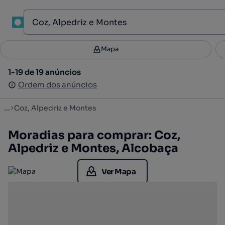
1
Mapa
Mapa
Filtros
Guardar pesquisa
2
1-19 de 19 anúncios
1-19 de 19 anúncios
Ordenar
Ordem dos anúncios
Ordem dos anúncios
...
Coz, Alpedriz e Montes
Moradias para comprar: Coz,
Alpedriz e Montes, Alcobaça
Ver Mapa