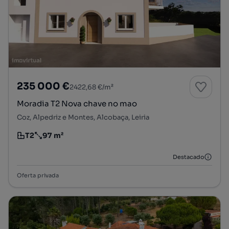
235 000 €
2422,68 €/m²
Moradia T2 Nova chave no mao
Coz, Alpedriz e Montes, Alcobaça, Leiria
T2
97 m²
Tipologia
Preço por metro quadrado
Destacado
Oferta privada