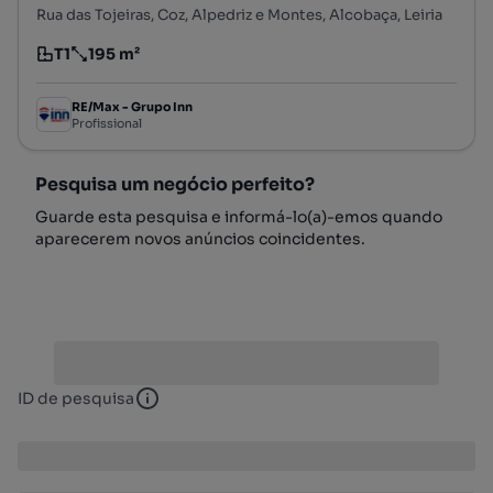
Rua das Tojeiras, Coz, Alpedriz e Montes, Alcobaça, Leiria
T1
195 m²
Tipologia
Preço por metro quadrado
RE/Max - Grupo Inn
Profissional
Pesquisa um negócio perfeito?
Guarde esta pesquisa e informá-lo(a)-emos quando
aparecerem novos anúncios coincidentes.
ID de pesquisa
ID de pesquisa