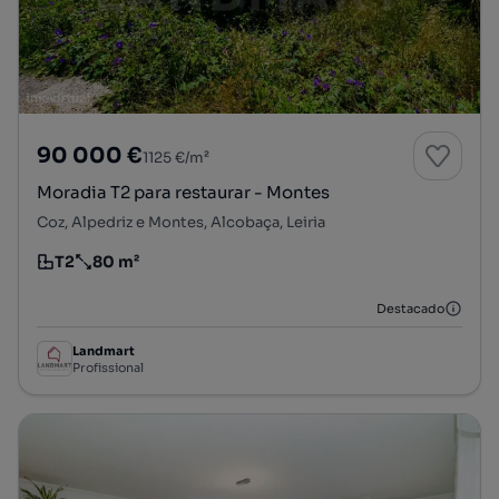
90 000 €
1125 €/m²
Moradia T2 para restaurar - Montes
Coz, Alpedriz e Montes, Alcobaça, Leiria
T2
80 m²
Tipologia
Preço por metro quadrado
Destacado
Landmart
Profissional