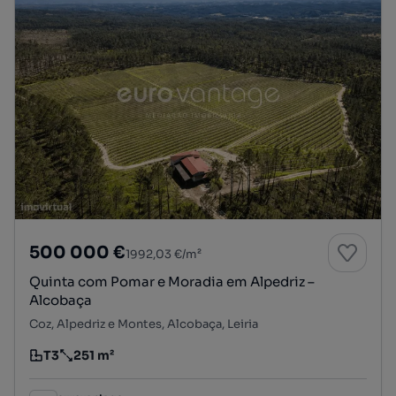
500 000 €
1992,03 €/m²
Quinta com Pomar e Moradia em Alpedriz –
Alcobaça
Coz, Alpedriz e Montes, Alcobaça, Leiria
T3
251 m²
Tipologia
Preço por metro quadrado