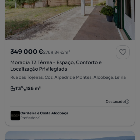
349 000 €
2769,84 €/m²
Moradia T3 Térrea - Espaço, Conforto e
Localização Privilegiada
Rua das Tojeiras, Coz, Alpedriz e Montes, Alcobaça, Leiria
T3
126 m²
Tipologia
Preço por metro quadrado
Destacado
Cardeira e Costa Alcobaça
Profissional