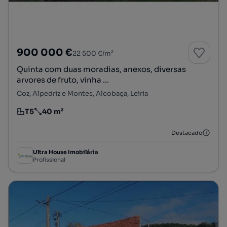
900 000 €
22 500 €/m²
Quinta com duas moradias, anexos, diversas
arvores de fruto, vinha ...
Coz, Alpedriz e Montes, Alcobaça, Leiria
T5
40 m²
Tipologia
Preço por metro quadrado
Destacado
Ultra House Imobilária
Profissional