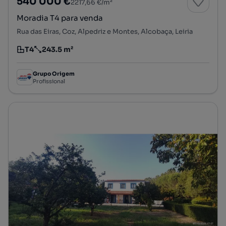
540 000 €
2217,66 €/m²
Moradia T4 para venda
Rua das Eiras, Coz, Alpedriz e Montes, Alcobaça, Leiria
T4
243.5 m²
Tipologia
Preço por metro quadrado
Grupo Origem
Profissional