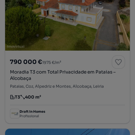
790 000 €
1975 €/m²
Moradia T3 com Total Privacidade em Pataias –
Alcobaça
Pataias, Coz, Alpedriz e Montes, Alcobaça, Leiria
T3
400 m²
Tipologia
Preço por metro quadrado
Draft In Homes
Profissional