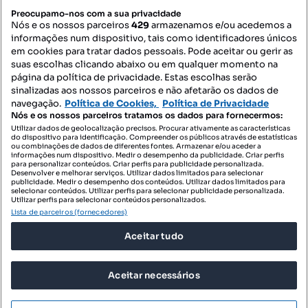
PORTAIS
Preocupamo-nos com a sua privacidade
Nós e os nossos parceiros
429
armazenamos e/ou acedemos a
informações num dispositivo, tais como identificadores únicos
Mapa do Site
em cookies para tratar dados pessoais. Pode aceitar ou gerir as
suas escolhas clicando abaixo ou em qualquer momento na
página da política de privacidade. Estas escolhas serão
sinalizadas aos nossos parceiros e não afetarão os dados de
Contacte-nos
navegação.
Política de Cookies,
Política de Privacidade
Nós e os nossos parceiros tratamos os dados para fornecermos:
Utilizar dados de geolocalização precisos. Procurar ativamente as características
do dispositivo para identificação. Compreender os públicos através de estatísticas
SIGA-NOS:
ou combinações de dados de diferentes fontes. Armazenar e/ou aceder a
informações num dispositivo. Medir o desempenho da publicidade. Criar perfis
para personalizar conteúdos. Criar perfis para publicidade personalizada.
Desenvolver e melhorar serviços. Utilizar dados limitados para selecionar
publicidade. Medir o desempenho dos conteúdos. Utilizar dados limitados para
selecionar conteúdos. Utilizar perfis para selecionar publicidade personalizada.
DESCARREGAR NA:
Utilizar perfis para selecionar conteúdos personalizados.
Lista de parceiros (fornecedores)
Aceitar tudo
Aceitar necessários
© 2026 Imovirtual.com, OLX Portugal, S.A.
TERMOS DE UTILIZAÇÃO