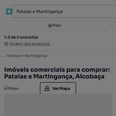
1
Mapa
Mapa
Filtros
Guardar pesquisa
2
1-2 de 2 anúncios
1-2 de 2 anúncios
Ordenar
Ordem dos anúncios
Ordem dos anúncios
...
Pataias e Martingança
Imóveis comerciais para comprar:
Pataias e Martingança, Alcobaça
Ver Mapa