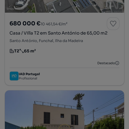
680 000 €
10 461,54 €/m²
Casa / Villa T2 em Santo António de 65,00 m2
Santo António, Funchal, Ilha da Madeira
T2
65 m²
Tipologia
Preço por metro quadrado
Destacado
IAD Portugal
Profissional