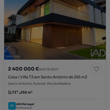
2 400 000 €
9411,76 €/m²
Casa / Villa T3 em Santo António de 255 m2
Santo António, Funchal, Ilha da Madeira
T3
255 m²
Tipologia
Preço por metro quadrado
IAD Portugal
Profissional