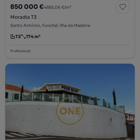
850 000 €
4885,06 €/m²
Moradia T3
Santo António, Funchal, Ilha da Madeira
T2
174 m²
Tipologia
Preço por metro quadrado
Profissional