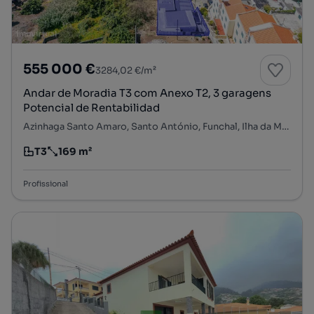
555 000 €
3284,02 €/m²
Andar de Moradia T3 com Anexo T2, 3 garagens
Potencial de Rentabilidad
Azinhaga Santo Amaro, Santo António, Funchal, Ilha da Madeira
T3
169 m²
Tipologia
Preço por metro quadrado
Profissional