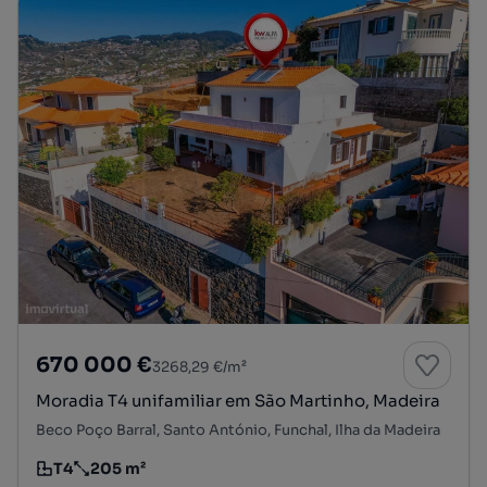
670 000 €
3268,29 €/m²
Moradia T4 unifamiliar em São Martinho, Madeira
Beco Poço Barral, Santo António, Funchal, Ilha da Madeira
T4
205 m²
Tipologia
Preço por metro quadrado