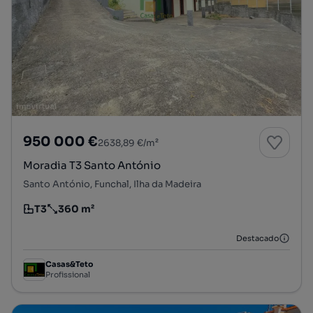
950 000 €
2638,89 €/m²
Moradia T3 Santo António
Santo António, Funchal, Ilha da Madeira
T3
360 m²
Tipologia
Preço por metro quadrado
Destacado
Casas&Teto
Profissional