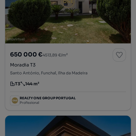
650 000 €
4513,89 €/m²
Moradia T3
Santo António, Funchal, Ilha da Madeira
T3
144 m²
Tipologia
Preço por metro quadrado
REALTY ONE GROUP PORTUGAL
Profissional