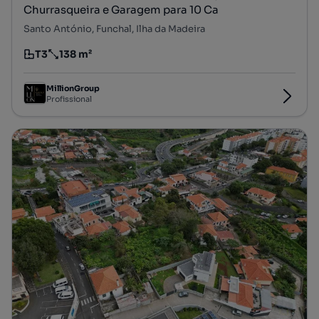
Churrasqueira e Garagem para 10 Ca
Santo António, Funchal, Ilha da Madeira
T3
138 m²
Tipologia
Preço por metro quadrado
MillionGroup
Profissional