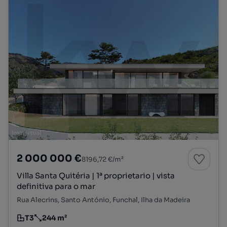
2 000 000 €
8196,72 €/m²
Villa Santa Quitéria | 1ª proprietario | vista
definitiva para o mar
Rua Alecrins, Santo António, Funchal, Ilha da Madeira
T3
244 m²
Tipologia
Preço por metro quadrado