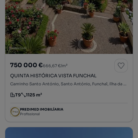
750 000 €
666,67 €/m²
QUINTA HISTÓRICA VISTA FUNCHAL
Caminho Santo António, Santo António, Funchal, Ilha da Madeira
T9
1125 m²
Tipologia
Preço por metro quadrado
PREDIMED IMOBILÍARIA
Profissional