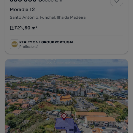
6000 €/m²
Moradia T2
Santo António, Funchal, Ilha da Madeira
T2
50 m²
Tipologia
Preço por metro quadrado
REALTY ONE GROUP PORTUGAL
Profissional