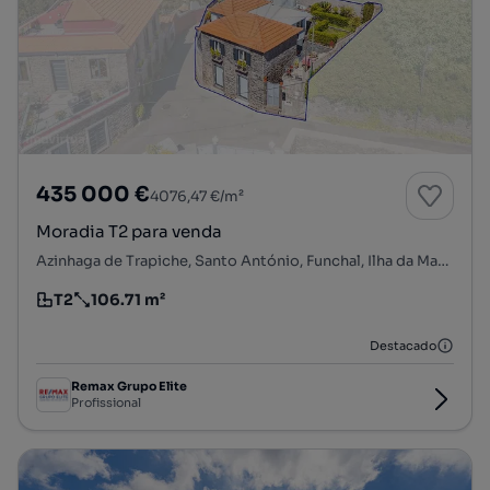
435 000 €
4076,47 €/m²
Moradia T2 para venda
Azinhaga de Trapiche, Santo António, Funchal, Ilha da Madeira
T2
106.71 m²
Tipologia
Preço por metro quadrado
Destacado
Remax Grupo Elite
Profissional