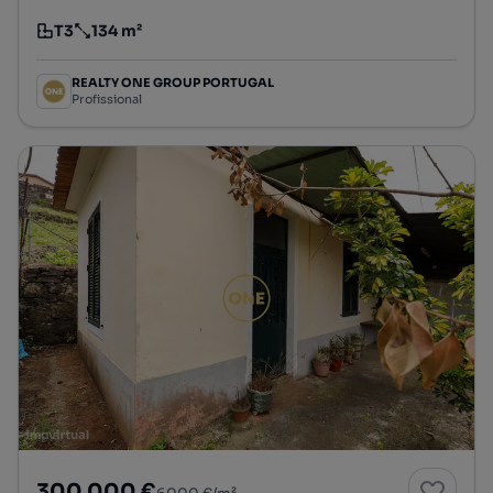
T3
134 m²
Tipologia
Preço por metro quadrado
REALTY ONE GROUP PORTUGAL
Profissional
300 000 €