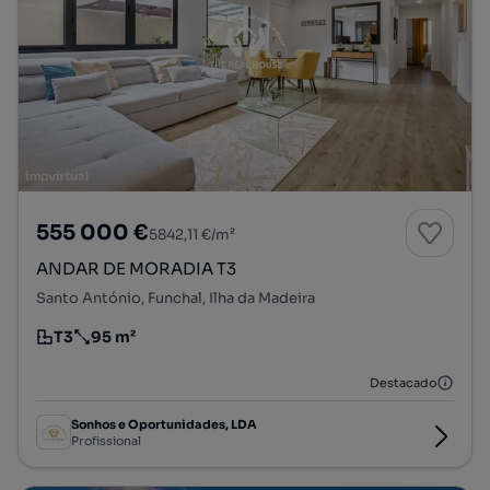
555 000 €
5842,11 €/m²
ANDAR DE MORADIA T3
Santo António, Funchal, Ilha da Madeira
T3
95 m²
Tipologia
Preço por metro quadrado
Destacado
Sonhos e Oportunidades, LDA
Profissional