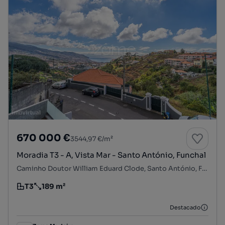
670 000 €
3544,97 €/m²
Moradia T3 - A, Vista Mar - Santo António, Funchal
Caminho Doutor William Eduard Clode, Santo António, Funchal, Ilha da Madeira
T3
189 m²
Tipologia
Preço por metro quadrado
Destacado