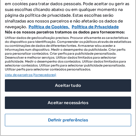
São Martinho, Funchal, Ilha da Madeira
em cookies para tratar dados pessoais. Pode aceitar ou gerir as
suas escolhas clicando abaixo ou em qualquer momento na
T3
221 m²
página da política de privacidade. Estas escolhas serão
Tipologia
Preço por metro quadrado
sinalizadas aos nossos parceiros e não afetarão os dados de
navegação.
Política de Cookies,
Política de Privacidade
REALTY ONE GROUP PORTUGAL
Nós e os nossos parceiros tratamos os dados para fornecermos:
Profissional
Utilizar dados de geolocalização precisos. Procurar ativamente as características
do dispositivo para identificação. Compreender os públicos através de estatísticas
ou combinações de dados de diferentes fontes. Armazenar e/ou aceder a
informações num dispositivo. Medir o desempenho da publicidade. Criar perfis
para personalizar conteúdos. Criar perfis para publicidade personalizada.
Desenvolver e melhorar serviços. Utilizar dados limitados para selecionar
publicidade. Medir o desempenho dos conteúdos. Utilizar dados limitados para
selecionar conteúdos. Utilizar perfis para selecionar publicidade personalizada.
Utilizar perfis para selecionar conteúdos personalizados.
Lista de parceiros (fornecedores)
Aceitar tudo
Aceitar necessários
Definir preferências
2 400 000 €
10 300,43 €/m²