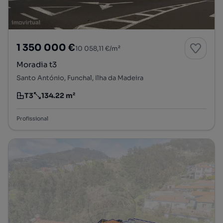
1 350 000 €
10 058,11 €/m²
Moradia t3
Santo António, Funchal, Ilha da Madeira
T3
134.22 m²
Tipologia
Preço por metro quadrado
Profissional