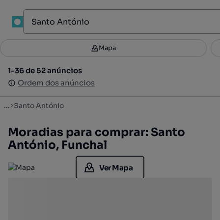
1
Mapa
Mapa
Filtros
Guardar pesquisa
2
1-36 de 52 anúncios
1-36 de 52 anúncios
Ordenar
Ordem dos anúncios
Ordem dos anúncios
...
Santo António
Moradias para comprar: Santo
António, Funchal
Ver Mapa