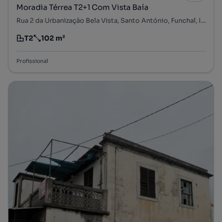
Moradia Térrea T2+1 Com Vista Baía
Rua 2 da Urbanização Bela Vista, Santo António, Funchal, Ilha da Madeira
T2
102 m²
Tipologia
Preço por metro quadrado
Profissional