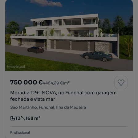
750 000 €
4464,29 €/m²
Moradia T2+1 NOVA, no Funchal com garagem
fechada e vista mar
São Martinho, Funchal, Ilha da Madeira
T3
168 m²
Tipologia
Preço por metro quadrado
Profissional