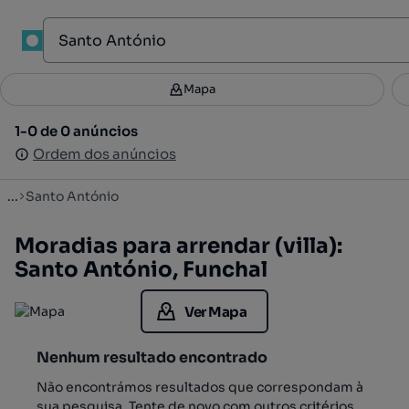
1
Mapa
Mapa
Filtros
Guardar pesquisa
4
1-0 de 0 anúncios
1-0 de 0 anúncios
Ordenar
Ordem dos anúncios
Ordem dos anúncios
...
Santo António
Moradias para arrendar (villa):
Santo António, Funchal
Ver Mapa
Nenhum resultado encontrado
Não encontrámos resultados que correspondam à
sua pesquisa. Tente de novo com outros critérios