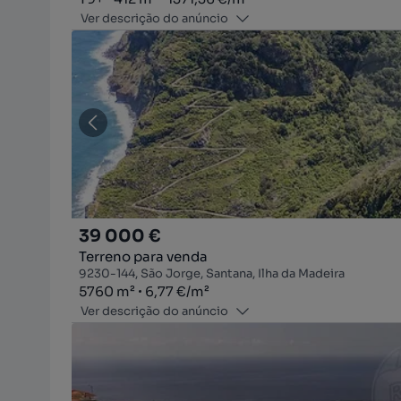
Ver descrição do anúncio
39 000 €
Terreno para venda
9230-144, São Jorge, Santana, Ilha da Madeira
Zona
Preço por metro quadrado
5760
m²
6,77 €
/
m²
Ver descrição do anúncio