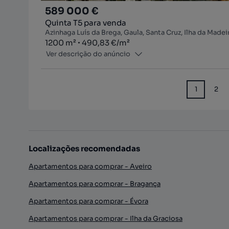
589 000 €
Quinta T5 para venda
Azinhaga Luís da Brega, Gaula, Santa Cruz, Ilha da Madei
Zona
Preço por metro quadrado
1200
m²
490,83 €
/
m²
Ver descrição do anúncio
1
2
Localizações recomendadas
Apartamentos para comprar - Aveiro
Apartamentos para comprar - Bragança
Apartamentos para comprar - Évora
Apartamentos para comprar - Ilha da Graciosa