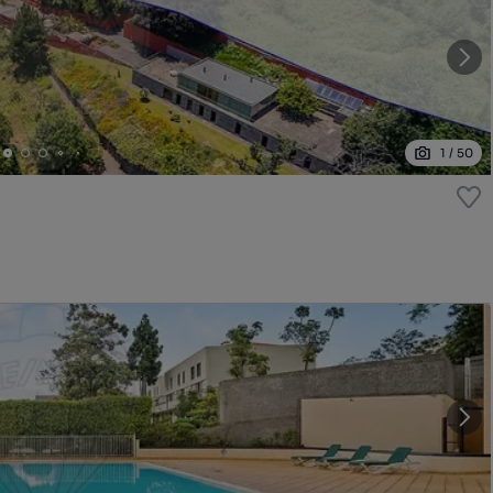
1
/
50