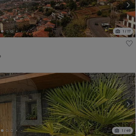
1
/
17
a
1
/
49