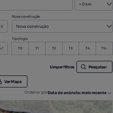
A
Nova construção
A
€
Tipologia
m²
T0
T1
T2
T3
T4
T5+
Limpar filtros
Pesquisar
Ver Mapa
Ordenar por
Data do anúncio: mais recente