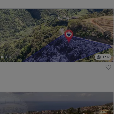
1
/
17