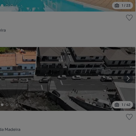
1
/
23
ira
1
/
42
 da Madeira