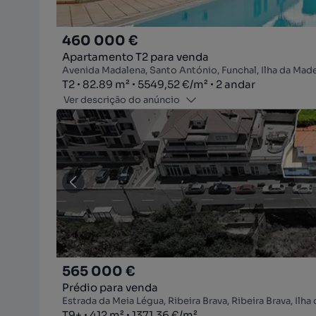
460 000 €
Apartamento T2 para venda
Avenida Madalena, Santo António, Funchal, Ilha da Made
Tipologia
Zona
Preço por metro quadrado
Andar
T2
82.89
m²
5549,52 €
/
m²
2 andar
Ver descrição do anúncio
565 000 €
Prédio para venda
Estrada da Meia Légua, Ribeira Brava, Ribeira Brava, Ilha
Tipologia
Zona
Preço por metro quadrado
T9+
412
m²
1371,36 €
/
m²