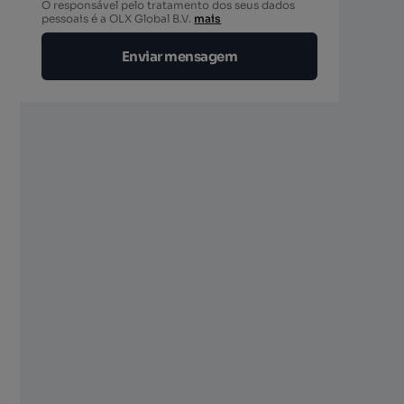
O responsável pelo tratamento dos seus dados
berto
pessoais é a OLX Global B.V.
mais
Enviar mensagem
berto