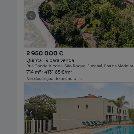
2 950 000 €
Quinta T9 para venda
Rua Conde Alegria, São Roque, Funchal, Ilha da Madeira
Zona
Preço por metro quadrado
714
m²
4131,65 €
/
m²
Ver descrição do anúncio