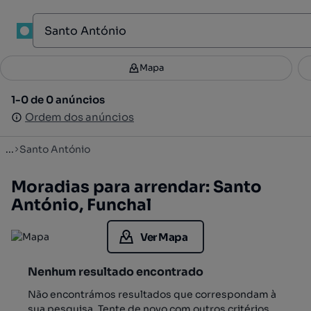
1
Mapa
Mapa
Filtros
Guardar pesquisa
3
1-0 de 0 anúncios
1-0 de 0 anúncios
Ordenar
Ordem dos anúncios
Ordem dos anúncios
...
Santo António
Moradias para arrendar: Santo
António, Funchal
Ver Mapa
Nenhum resultado encontrado
Não encontrámos resultados que correspondam à
sua pesquisa. Tente de novo com outros critérios