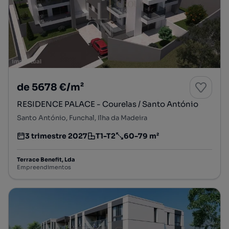
de 5678 €/m²
RESIDENCE PALACE - Courelas / Santo António
Santo António, Funchal, Ilha da Madeira
3 trimestre 2027
T1-T2
60-79 m²
Estimativa da entrega do empreendimento imobiliário
Tipologia
Preço por metro quadrado
Terrace Benefit, Lda
Empreendimentos