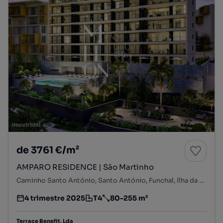
de 3761 €/m²
AMPARO RESIDENCE | São Martinho
Caminho Santo António, Santo António, Funchal, Ilha da Madeira
4 trimestre 2025
T4
80-255 m²
Estimativa da entrega do empreendimento imobiliário
Tipologia
Preço por metro quadrado
Terrace Benefit, Lda