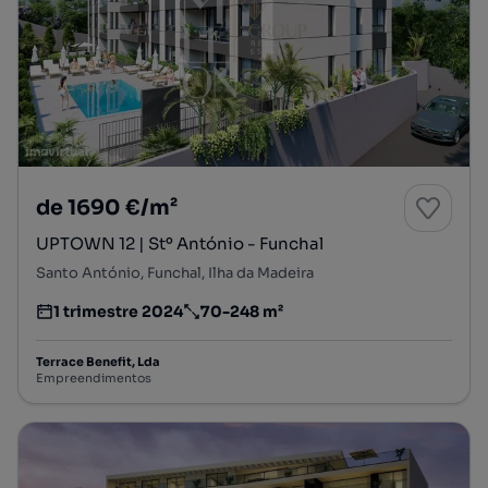
de 1690 €/m²
UPTOWN 12 | Stº António - Funchal
Santo António, Funchal, Ilha da Madeira
1 trimestre 2024
70-248 m²
Estimativa da entrega do empreendimento imobiliário
Preço por metro quadrado
Terrace Benefit, Lda
Empreendimentos