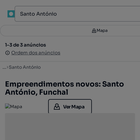
1
Mapa
Mapa
Filtros
2
1-3 de 3 anúncios
1-3 de 3 anúncios
Ordenar
Ordem dos anúncios
Ordem dos anúncios
...
Santo António
Empreendimentos novos: Santo
António, Funchal
Ver Mapa