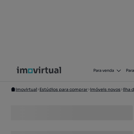
Para venda
Para
Imovirtual
Estúdios para comprar
Imóveis novos
Ilha 