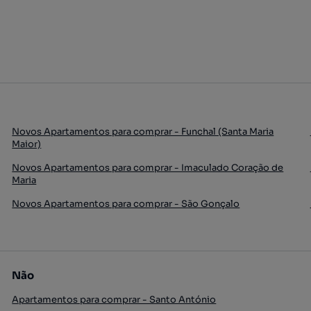
Novos Apartamentos para comprar - Funchal (Santa Maria
Maior)
Novos Apartamentos para comprar - Imaculado Coração de
Maria
Novos Apartamentos para comprar - São Gonçalo
Não
Apartamentos para comprar - Santo António