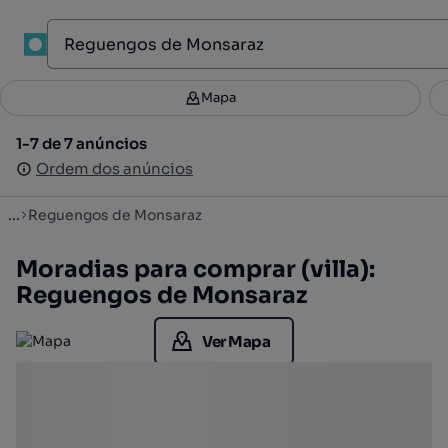
1
Mapa
Mapa
Filtros
Guardar pesquisa
3
1-7 de 7 anúncios
1-7 de 7 anúncios
Ordenar
Ordem dos anúncios
Ordem dos anúncios
...
Reguengos de Monsaraz
Moradias para comprar (villa):
Reguengos de Monsaraz
Ver Mapa