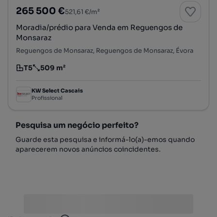
265 500 €
521,61 €/m²
Moradia/prédio para Venda em Reguengos de
Monsaraz
Reguengos de Monsaraz, Reguengos de Monsaraz, Évora
T5
509 m²
Tipologia
Preço por metro quadrado
KW Select Cascais
Profissional
Pesquisa um negócio perfeito?
Guarde esta pesquisa e informá-lo(a)-emos quando
aparecerem novos anúncios coincidentes.