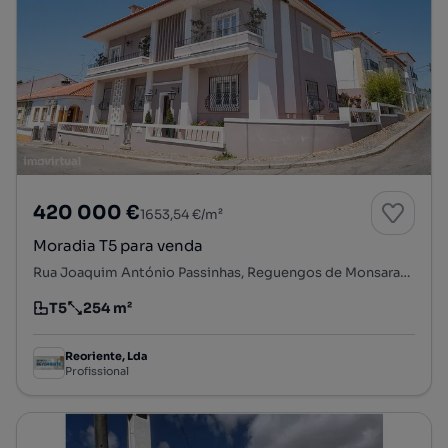
420 000 €
1653,54 €/m²
Moradia T5 para venda
Rua Joaquim António Passinhas, Reguengos de Monsaraz, Reguengos de Monsaraz, Évora
T5
254 m²
Tipologia
Preço por metro quadrado
Reoriente, Lda
Profissional