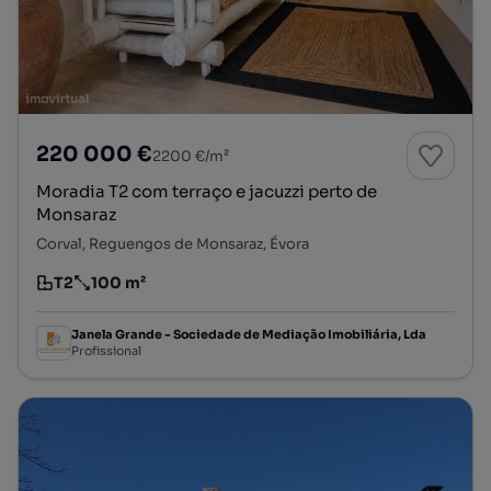
220 000 €
2200 €/m²
Moradia T2 com terraço e jacuzzi perto de
Monsaraz
Corval, Reguengos de Monsaraz, Évora
T2
100 m²
Tipologia
Preço por metro quadrado
Janela Grande - Sociedade de Mediação Imobiliária, Lda
Profissional