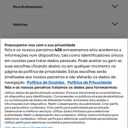
Para Profissionais
Notícias
PORTAIS
Preocupamo-nos com a sua privacidade
Nós e os nossos parceiros
429
armazenamos e/ou acedemos a
informações num dispositivo, tais como identificadores únicos
Mapa do Site
em cookies para tratar dados pessoais. Pode aceitar ou gerir as
suas escolhas clicando abaixo ou em qualquer momento na
página da política de privacidade. Estas escolhas serão
sinalizadas aos nossos parceiros e não afetarão os dados de
Contacte-nos
navegação.
Política de Cookies,
Política de Privacidade
Nós e os nossos parceiros tratamos os dados para fornecermos:
Utilizar dados de geolocalização precisos. Procurar ativamente as características
do dispositivo para identificação. Compreender os públicos através de estatísticas
SIGA-NOS:
ou combinações de dados de diferentes fontes. Armazenar e/ou aceder a
informações num dispositivo. Medir o desempenho da publicidade. Criar perfis
para personalizar conteúdos. Criar perfis para publicidade personalizada.
Desenvolver e melhorar serviços. Utilizar dados limitados para selecionar
publicidade. Medir o desempenho dos conteúdos. Utilizar dados limitados para
selecionar conteúdos. Utilizar perfis para selecionar publicidade personalizada.
DESCARREGAR NA:
Utilizar perfis para selecionar conteúdos personalizados.
Lista de parceiros (fornecedores)