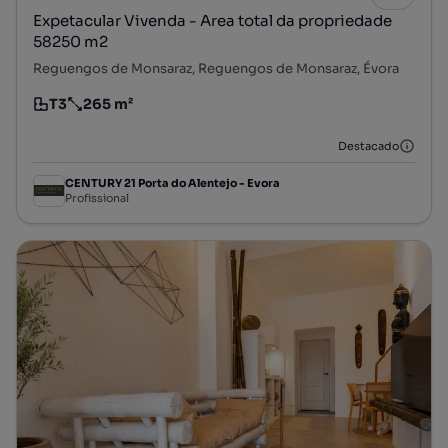
Expetacular Vivenda - Area total da propriedade
58250 m2
Reguengos de Monsaraz, Reguengos de Monsaraz, Évora
T3
265 m²
Tipologia
Preço por metro quadrado
Destacado
CENTURY 21 Porta do Alentejo - Evora
Profissional