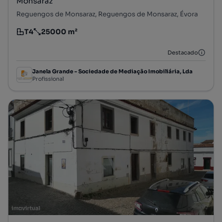
Monsaraz
Reguengos de Monsaraz, Reguengos de Monsaraz, Évora
T4
25000 m²
Tipologia
Preço por metro quadrado
Destacado
Janela Grande - Sociedade de Mediação Imobiliária, Lda
Profissional