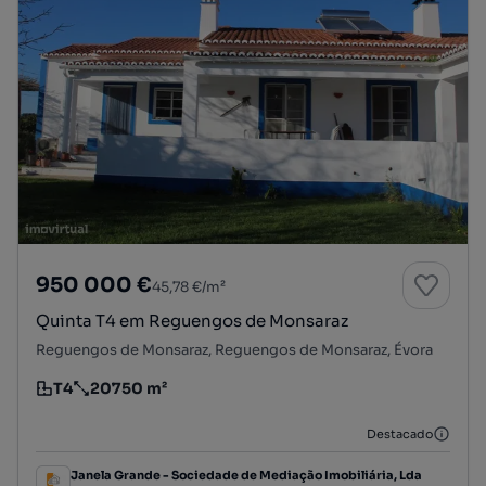
950 000 €
45,78 €/m²
Quinta T4 em Reguengos de Monsaraz
Reguengos de Monsaraz, Reguengos de Monsaraz, Évora
T4
20750 m²
Tipologia
Preço por metro quadrado
Destacado
Janela Grande - Sociedade de Mediação Imobiliária, Lda