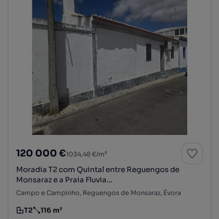
120 000 €
1034,48 €/m²
Moradia T2 com Quintal entre Reguengos de
Monsaraz e a Praia Fluvia...
Campo e Campinho, Reguengos de Monsaraz, Évora
T2
116 m²
Tipologia
Preço por metro quadrado