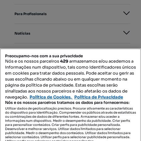
Para Profissionais
Notícias
PORTAIS
Preocupamo-nos com a sua privacidade
Nós e os nossos parceiros
429
armazenamos e/ou acedemos a
informações num dispositivo, tais como identificadores únicos
Mapa do Site
em cookies para tratar dados pessoais. Pode aceitar ou gerir as
suas escolhas clicando abaixo ou em qualquer momento na
página da política de privacidade. Estas escolhas serão
sinalizadas aos nossos parceiros e não afetarão os dados de
Contacte-nos
navegação.
Política de Cookies,
Política de Privacidade
Nós e os nossos parceiros tratamos os dados para fornecermos:
Utilizar dados de geolocalização precisos. Procurar ativamente as características
do dispositivo para identificação. Compreender os públicos através de estatísticas
SIGA-NOS:
ou combinações de dados de diferentes fontes. Armazenar e/ou aceder a
informações num dispositivo. Medir o desempenho da publicidade. Criar perfis
para personalizar conteúdos. Criar perfis para publicidade personalizada.
Desenvolver e melhorar serviços. Utilizar dados limitados para selecionar
publicidade. Medir o desempenho dos conteúdos. Utilizar dados limitados para
selecionar conteúdos. Utilizar perfis para selecionar publicidade personalizada.
DESCARREGAR NA: