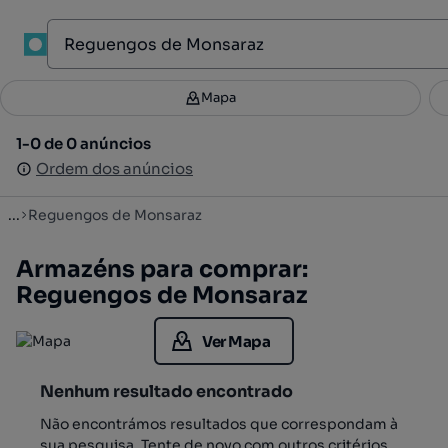
1
Mapa
Mapa
Filtros
Guardar pesquisa
2
1-0 de 0 anúncios
1-0 de 0 anúncios
Ordenar
Ordem dos anúncios
Ordem dos anúncios
...
Reguengos de Monsaraz
Armazéns para comprar:
Reguengos de Monsaraz
Ver Mapa
Nenhum resultado encontrado
Não encontrámos resultados que correspondam à
sua pesquisa. Tente de novo com outros critérios