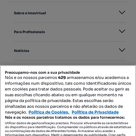
Sobre o Imovirtual
Para Profissionais
Notícias
PORTAIS
Preocupamo-nos com a sua privacidade
Nós e os nossos parceiros
429
armazenamos e/ou acedemos a
informações num dispositivo, tais como identificadores únicos
Mapa do Site
em cookies para tratar dados pessoais. Pode aceitar ou gerir as
suas escolhas clicando abaixo ou em qualquer momento na
página da política de privacidade. Estas escolhas serão
sinalizadas aos nossos parceiros e não afetarão os dados de
Contacte-nos
navegação.
Política de Cookies,
Política de Privacidade
Nós e os nossos parceiros tratamos os dados para fornecermos:
Utilizar dados de geolocalização precisos. Procurar ativamente as características
do dispositivo para identificação. Compreender os públicos através de estatísticas
SIGA-NOS:
ou combinações de dados de diferentes fontes. Armazenar e/ou aceder a
informações num dispositivo. Medir o desempenho da publicidade. Criar perfis