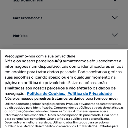
Sobre o Imovirtual
Para Profissionais
Notícias
PORTAIS
Preocupamo-nos com a sua privacidade
Nós e os nossos parceiros
429
armazenamos e/ou acedemos a
informações num dispositivo, tais como identificadores únicos
Mapa do Site
em cookies para tratar dados pessoais. Pode aceitar ou gerir as
suas escolhas clicando abaixo ou em qualquer momento na
página da política de privacidade. Estas escolhas serão
sinalizadas aos nossos parceiros e não afetarão os dados de
Contacte-nos
navegação.
Política de Cookies,
Política de Privacidade
Nós e os nossos parceiros tratamos os dados para fornecermos:
Utilizar dados de geolocalização precisos. Procurar ativamente as características
do dispositivo para identificação. Compreender os públicos através de estatísticas
SIGA-NOS:
ou combinações de dados de diferentes fontes. Armazenar e/ou aceder a
informações num dispositivo. Medir o desempenho da publicidade. Criar perfis
para personalizar conteúdos. Criar perfis para publicidade personalizada.
Desenvolver e melhorar serviços. Utilizar dados limitados para selecionar
publicidade. Medir o desempenho dos conteúdos. Utilizar dados limitados para