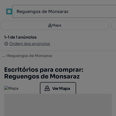
1
Mapa
Mapa
Filtros
Guardar pesquisa
3
1-1 de 1 anúncios
1-1 de 1 anúncios
Ordenar
Ordem dos anúncios
Ordem dos anúncios
...
Reguengos de Monsaraz
Escritórios para comprar:
Reguengos de Monsaraz
Ver Mapa