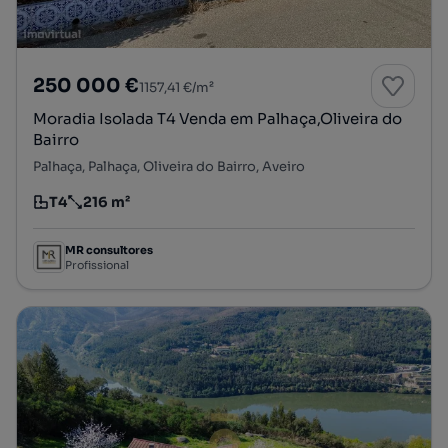
250 000 €
1157,41 €/m²
Moradia Isolada T4 Venda em Palhaça,Oliveira do
Bairro
Palhaça, Palhaça, Oliveira do Bairro, Aveiro
T4
216 m²
Tipologia
Preço por metro quadrado
MR consultores
Profissional