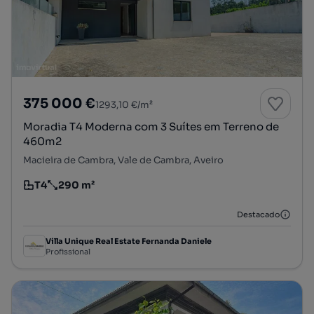
375 000 €
1293,10 €/m²
Moradia T4 Moderna com 3 Suítes em Terreno de
460m2
Macieira de Cambra, Vale de Cambra, Aveiro
T4
290 m²
Tipologia
Preço por metro quadrado
Destacado
Villa Unique Real Estate Fernanda Daniele
Profissional