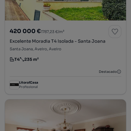
420 000 €
1787,23 €/m²
Excelente Moradia T4 Isolada - Santa Joana
Santa Joana, Aveiro, Aveiro
T4
235 m²
Tipologia
Preço por metro quadrado
Destacado
LitoralCasa
Profissional