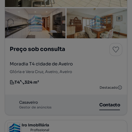
Preço sob consulta
Moradia T4 cidade de Aveiro
Glória e Vera Cruz, Aveiro, Aveiro
T4
324 m²
Tipologia
Preço por metro quadrado
Destacado
Casaveiro
Contacto
Gestor de anúncios
Casaveiro Imobiliária
Profissional