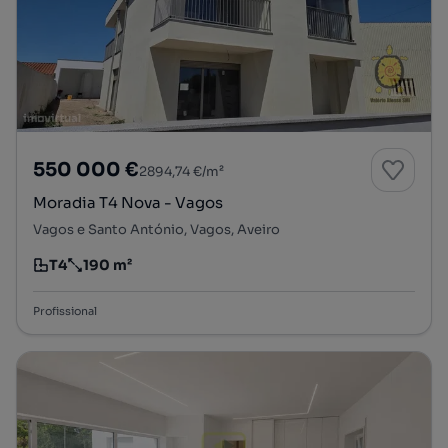
550 000 €
2894,74 €/m²
Moradia T4 Nova - Vagos
Vagos e Santo António, Vagos, Aveiro
T4
190 m²
Tipologia
Preço por metro quadrado
Profissional