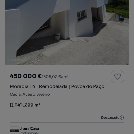
450 000 €
1505,02 €/m²
Moradia T4 | Remodelada | Póvoa do Paço
Cacia, Aveiro, Aveiro
T4
299 m²
Tipologia
Preço por metro quadrado
Destacado
LitoralCasa
Profissional