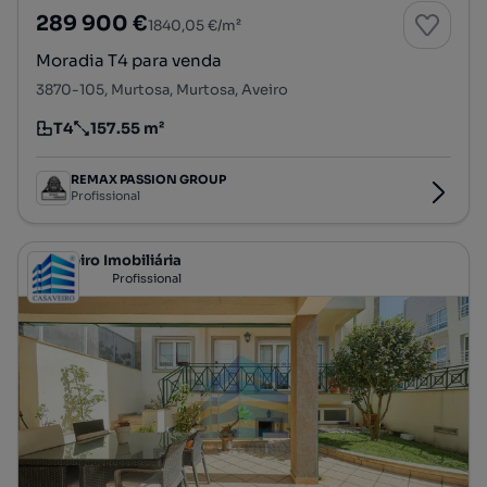
289 900 €
1840,05 €/m²
Moradia T4 para venda
3870-105, Murtosa, Murtosa, Aveiro
T4
157.55 m²
Tipologia
Preço por metro quadrado
REMAX PASSION GROUP
Profissional
Casaveiro Imobiliária
Profissional