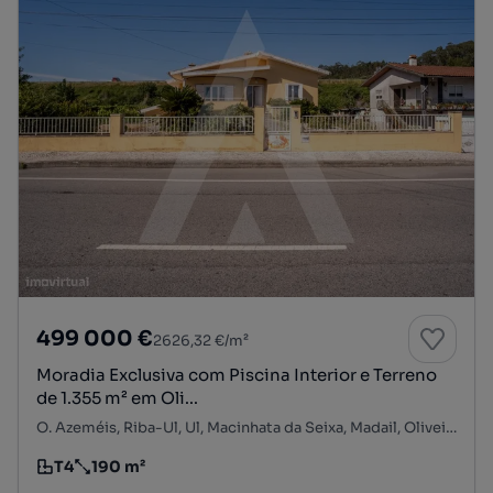
499 000 €
2626,32 €/m²
Moradia Exclusiva com Piscina Interior e Terreno
de 1.355 m² em Oli...
O. Azeméis, Riba-Ul, Ul, Macinhata da Seixa, Madail, Oliveira de Azeméis, Aveiro
T4
190 m²
Tipologia
Preço por metro quadrado