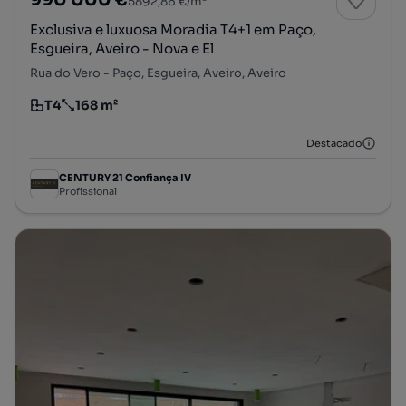
5892,86 €/m²
Exclusiva e luxuosa Moradia T4+1 em Paço,
Esgueira, Aveiro - Nova e El
Rua do Vero - Paço, Esgueira, Aveiro, Aveiro
T4
168 m²
Tipologia
Preço por metro quadrado
Destacado
CENTURY 21 Confiança IV
Profissional