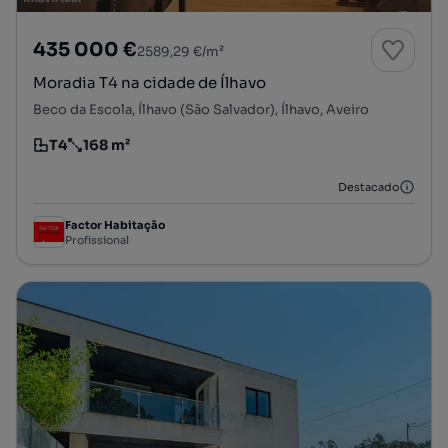
435 000 €
2589,29 €/m²
Moradia T4 na cidade de Ílhavo
Beco da Escola, Ílhavo (São Salvador), Ílhavo, Aveiro
T4
168 m²
Tipologia
Preço por metro quadrado
Destacado
Factor Habitação
Profissional