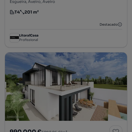
Esgueira, Aveiro, Aveiro
T4
201 m²
Tipologia
Preço por metro quadrado
Destacado
LitoralCasa
Profissional
990 000 €