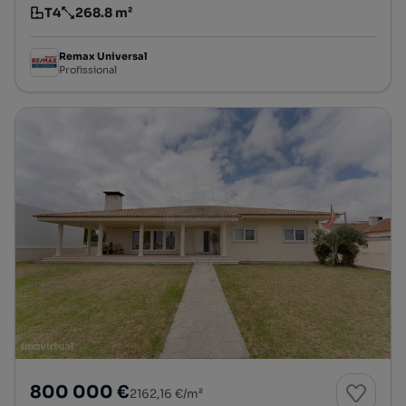
T4
268.8 m²
Tipologia
Preço por metro quadrado
Remax Universal
Profissional
800 000 €
2162,16 €/m²