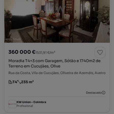
360 000 €
1531,91 €/m²
Moradia T4+3 com Garagem, Sótão e 1740m2 de
Terreno em Cucujães, Olive
Rua da Costa, Vila de Cucujães, Oliveira de Azeméis, Aveiro
T4
235 m²
Tipologia
Preço por metro quadrado
Destacado
KW Union - Coimbra
Profissional