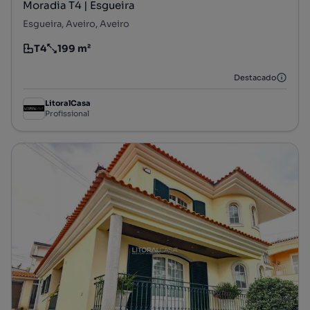
Moradia T4 | Esgueira
Esgueira, Aveiro, Aveiro
T4
199 m²
Tipologia
Preço por metro quadrado
Destacado
LitoralCasa
Profissional