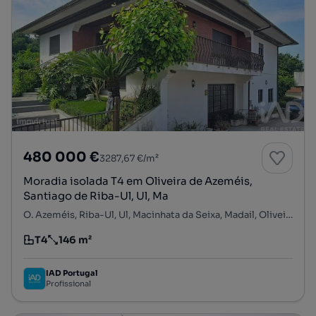
480 000 €
3287,67 €/m²
Moradia isolada T4 em Oliveira de Azeméis,
Santiago de Riba-Ul, Ul, Ma
O. Azeméis, Riba-Ul, Ul, Macinhata da Seixa, Madail, Oliveira de Azeméis, Aveiro
T4
146 m²
Tipologia
Preço por metro quadrado
IAD Portugal
Profissional