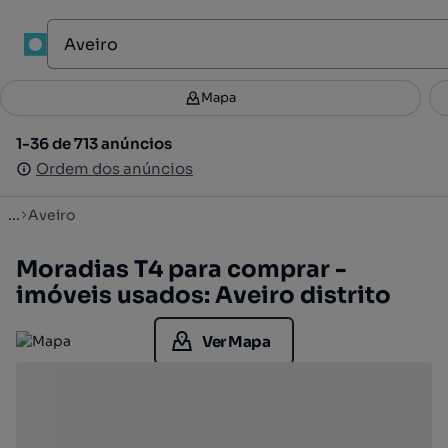
Mapa
Mapa
Filtros
Guardar pesquisa
4
1-36 de 713 anúncios
1-36 de 713 anúncios
Ordenar
Ordem dos anúncios
Ordem dos anúncios
...
Aveiro
Moradias T4 para comprar -
imóveis usados: Aveiro distrito
Ver Mapa