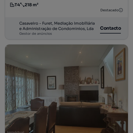
T4
218 m²
Tipologia
Preço por metro quadrado
Destacado
Casaveiro - Furet, Mediação Imobiliária
Contacto
e Administração de Condominios, Lda
Gestor de anúncios