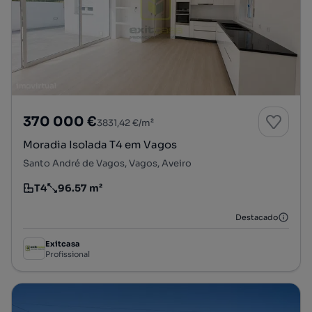
370 000 €
3831,42 €/m²
Moradia Isolada T4 em Vagos
Santo André de Vagos, Vagos, Aveiro
T4
96.57 m²
Tipologia
Preço por metro quadrado
Destacado
Exitcasa
Profissional