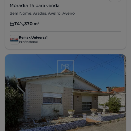
Moradia T4 para venda
Sem Nome, Aradas, Aveiro, Aveiro
T4
370 m²
Tipologia
Preço por metro quadrado
Remax Universal
Profissional