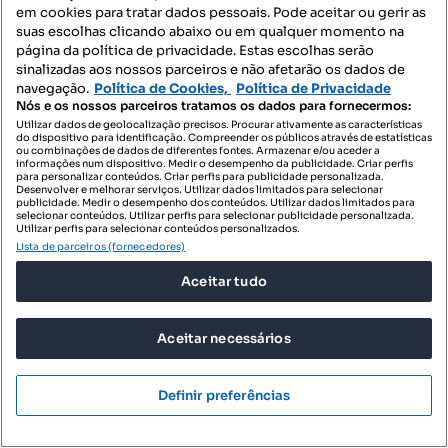
em cookies para tratar dados pessoais. Pode aceitar ou gerir as
suas escolhas clicando abaixo ou em qualquer momento na
página da política de privacidade. Estas escolhas serão
sinalizadas aos nossos parceiros e não afetarão os dados de
navegação.
Política de Cookies,
Política de Privacidade
Nós e os nossos parceiros tratamos os dados para fornecermos:
Utilizar dados de geolocalização precisos. Procurar ativamente as características
do dispositivo para identificação. Compreender os públicos através de estatísticas
ou combinações de dados de diferentes fontes. Armazenar e/ou aceder a
informações num dispositivo. Medir o desempenho da publicidade. Criar perfis
para personalizar conteúdos. Criar perfis para publicidade personalizada.
Desenvolver e melhorar serviços. Utilizar dados limitados para selecionar
publicidade. Medir o desempenho dos conteúdos. Utilizar dados limitados para
selecionar conteúdos. Utilizar perfis para selecionar publicidade personalizada.
Utilizar perfis para selecionar conteúdos personalizados.
Lista de parceiros (fornecedores)
Aceitar tudo
160 000 €
524,59 €/m²
Aceitar necessários
Moradia isolada T4 em Eixo e Eirol de 305 m2
Eixo e Eirol, Aveiro, Aveiro
Definir preferências
T4
305 m²
Tipologia
Preço por metro quadrado