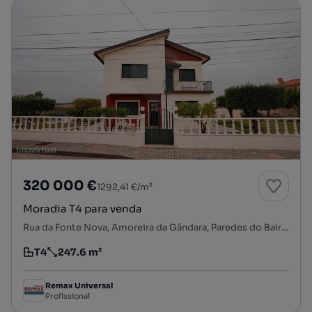
320 000 €
1292,41 €/m²
Moradia T4 para venda
Rua da Fonte Nova, Amoreira da Gândara, Paredes do Bairro e Ancas, Anadia, Aveiro
T4
247.6 m²
Tipologia
Preço por metro quadrado
Remax Universal
Profissional