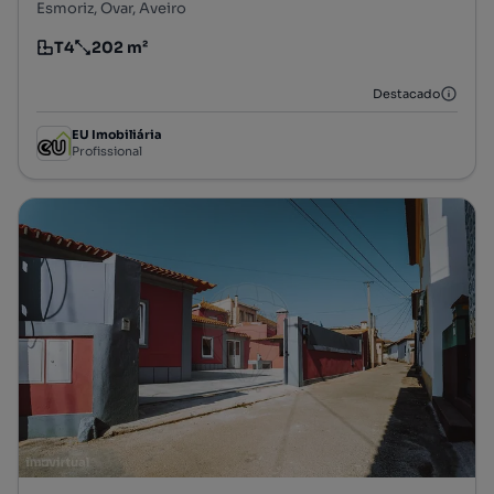
Esmoriz, Ovar, Aveiro
T4
202 m²
Tipologia
Preço por metro quadrado
Destacado
EU Imobiliária
Profissional