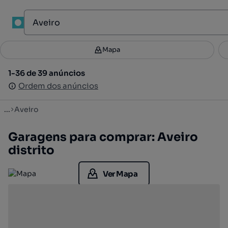
Mapa
Mapa
Filtros
Guardar pesquisa
2
1-36 de 39 anúncios
1-36 de 39 anúncios
Ordenar
Ordem dos anúncios
Ordem dos anúncios
...
Aveiro
Garagens para comprar: Aveiro
distrito
Ver Mapa