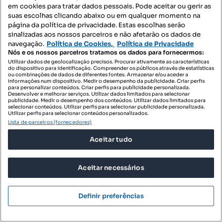
em cookies para tratar dados pessoais. Pode aceitar ou gerir as
suas escolhas clicando abaixo ou em qualquer momento na
página da política de privacidade. Estas escolhas serão
sinalizadas aos nossos parceiros e não afetarão os dados de
navegação.
Política de Cookies,
Política de Privacidade
Nós e os nossos parceiros tratamos os dados para fornecermos:
Utilizar dados de geolocalização precisos. Procurar ativamente as características
do dispositivo para identificação. Compreender os públicos através de estatísticas
ou combinações de dados de diferentes fontes. Armazenar e/ou aceder a
informações num dispositivo. Medir o desempenho da publicidade. Criar perfis
para personalizar conteúdos. Criar perfis para publicidade personalizada.
Desenvolver e melhorar serviços. Utilizar dados limitados para selecionar
publicidade. Medir o desempenho dos conteúdos. Utilizar dados limitados para
3350 €
256,12 €/m²
selecionar conteúdos. Utilizar perfis para selecionar publicidade personalizada.
Utilizar perfis para selecionar conteúdos personalizados.
Garagem para venda
Lista de parceiros (fornecedores)
Praceta Doutor Teixeira da Silva, Vila Chã, Codal e Vila Cova de Perrinho, Vale de Cambra, Aveiro
Aceitar tudo
13.08 m²
Preço por metro quadrado
Aceitar necessários
RE/MAX + Grupo Vantagem
Profissional
Definir preferências