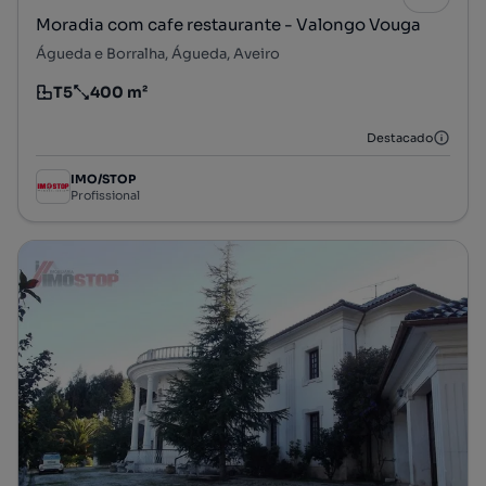
Moradia com cafe restaurante - Valongo Vouga
Águeda e Borralha, Águeda, Aveiro
T5
400 m²
Tipologia
Preço por metro quadrado
Destacado
IMO/STOP
Profissional