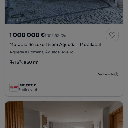
1 000 000 €
1052,63 €/m²
Moradia de Luxo T5 em Águeda - Mobilada!
Águeda e Borralha, Águeda, Aveiro
T5
950 m²
Tipologia
Preço por metro quadrado
Destacado
IMO/STOP
Profissional