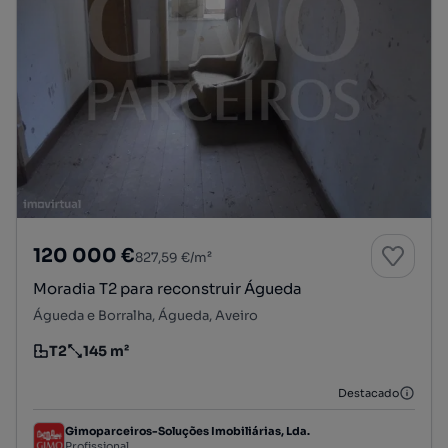
120 000 €
827,59 €/m²
Moradia T2 para reconstruir Águeda
Águeda e Borralha, Águeda, Aveiro
T2
145 m²
Tipologia
Preço por metro quadrado
Destacado
Gimoparceiros-Soluções Imobiliárias, Lda.
Profissional