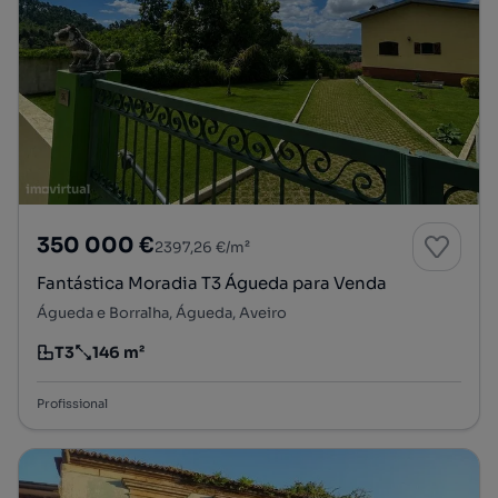
350 000 €
2397,26 €/m²
Fantástica Moradia T3 Águeda para Venda
Águeda e Borralha, Águeda, Aveiro
T3
146 m²
Tipologia
Preço por metro quadrado
Profissional