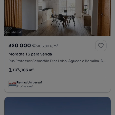
320 000 €
3106,80 €/m²
Moradia T3 para venda
Rua Professor Sebastião Dias Lobo, Águeda e Borralha, Águeda, Aveiro
T3
103 m²
Tipologia
Preço por metro quadrado
Remax Universal
Profissional