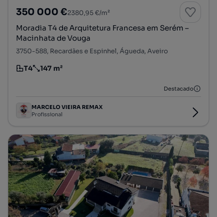
350 000 €
2380,95 €/m²
Moradia T4 de Arquitetura Francesa em Serém –
Macinhata de Vouga
3750-588, Recardães e Espinhel, Águeda, Aveiro
T4
147 m²
Tipologia
Preço por metro quadrado
Destacado
MARCELO VIEIRA REMAX
Profissional