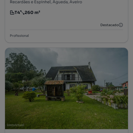
Recardães e Espinhel, Águeda, Aveiro
T4
260 m²
Tipologia
Preço por metro quadrado
Destacado
Profissional