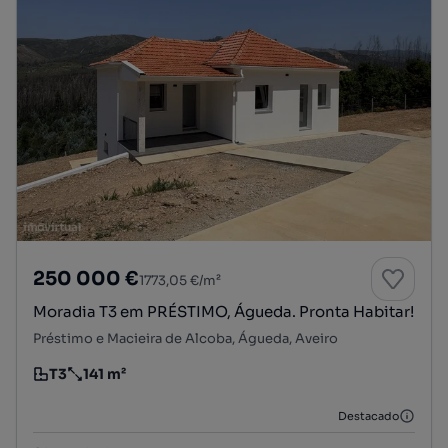
250 000 €
1773,05 €/m²
Moradia T3 em PRÉSTIMO, Águeda. Pronta Habitar!
Préstimo e Macieira de Alcoba, Águeda, Aveiro
T3
141 m²
Tipologia
Preço por metro quadrado
Destacado