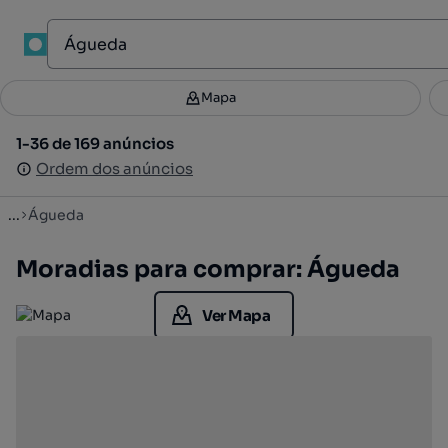
1
Mapa
Mapa
Filtros
Guardar pesquisa
2
1-36 de 169 anúncios
1-36 de 169 anúncios
Ordenar
Ordem dos anúncios
Ordem dos anúncios
...
Águeda
Moradias para comprar: Águeda
Ver Mapa