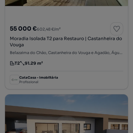
55 000 €
602,48 €/m²
Moradia Isolada T2 para Restauro | Castanheira do
Vouga
Belazaima do Chão, Castanheira do Vouga e Agadão, Águeda, Aveiro
T2
91.29 m²
Tipologia
Preço por metro quadrado
CataCasa - Imobiliária
Profissional