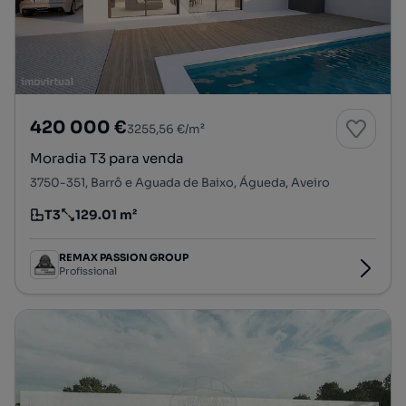
420 000 €
3255,56 €/m²
Moradia T3 para venda
3750-351, Barrô e Aguada de Baixo, Águeda, Aveiro
T3
129.01 m²
Tipologia
Preço por metro quadrado
REMAX PASSION GROUP
Profissional