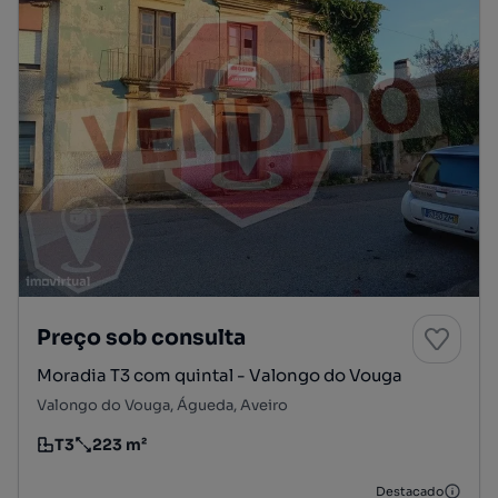
Preço sob consulta
Moradia T3 com quintal - Valongo do Vouga
Valongo do Vouga, Águeda, Aveiro
T3
223 m²
Tipologia
Preço por metro quadrado
Destacado