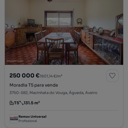
250 000 €
1901,14 €/m²
Moradia T5 para venda
3750-582, Macinhata do Vouga, Águeda, Aveiro
T5
131.5 m²
Tipologia
Preço por metro quadrado
Remax Universal
Profissional