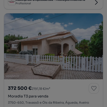
Profissional
372 500 €
2191,18 €/m²
Moradia T3 para venda
3750-650, Travassô e Óis da Ribeira, Águeda, Aveiro