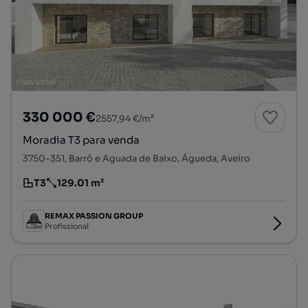
330 000 €
2557,94 €/m²
Moradia T3 para venda
3750-351, Barrô e Aguada de Baixo, Águeda, Aveiro
T3
129.01 m²
Tipologia
Preço por metro quadrado
REMAX PASSION GROUP
Profissional