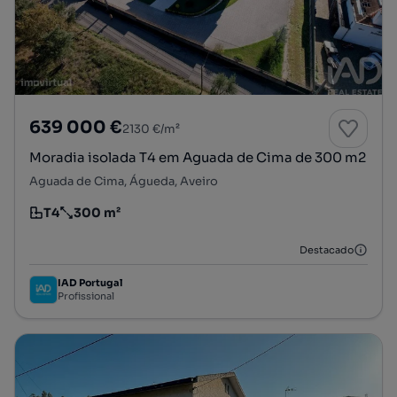
639 000 €
2130 €/m²
Moradia isolada T4 em Aguada de Cima de 300 m2
Aguada de Cima, Águeda, Aveiro
T4
300 m²
Tipologia
Preço por metro quadrado
Destacado
IAD Portugal
Profissional