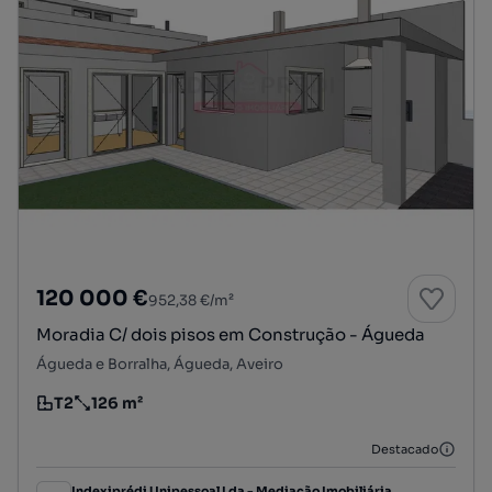
120 000 €
952,38 €/m²
Moradia C/ dois pisos em Construção - Águeda
Águeda e Borralha, Águeda, Aveiro
T2
126 m²
Tipologia
Preço por metro quadrado
Destacado
Indexiprédi Unipessoal Lda - Mediação Imobiliária