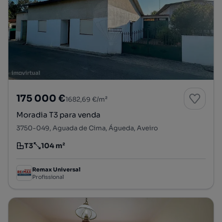
175 000 €
1682,69 €/m²
Moradia T3 para venda
3750-049, Aguada de Cima, Águeda, Aveiro
T3
104 m²
Tipologia
Preço por metro quadrado
Remax Universal
Profissional