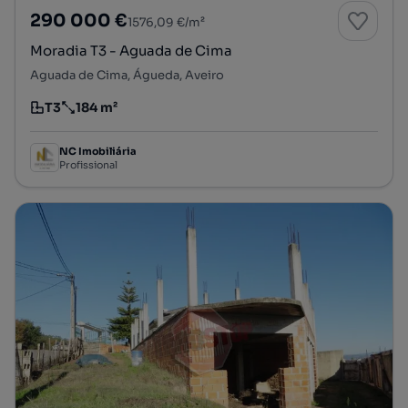
290 000 €
1576,09 €/m²
Moradia T3 - Aguada de Cima
Aguada de Cima, Águeda, Aveiro
T3
184 m²
Tipologia
Preço por metro quadrado
NC Imobiliária
Profissional