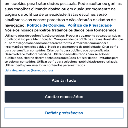
em cookies para tratar dados pessoais. Pode aceitar ou gerir as
suas escolhas clicando abaixo ou em qualquer momento na
página da política de privacidade. Estas escolhas serão
sinalizadas aos nossos parceiros e não afetarão os dados de
navegação.
Política de Cookies,
Política de Privacidade
Nós e os nossos parceiros tratamos os dados para fornecermos:
Utilizar dados de geolocalização precisos. Procurar ativamente as características
do dispositivo para identificação. Compreender os públicos através de estatísticas
ou combinações de dados de diferentes fontes. Armazenar e/ou aceder a
informações num dispositivo. Medir o desempenho da publicidade. Criar perfis
para personalizar conteúdos. Criar perfis para publicidade personalizada.
Desenvolver e melhorar serviços. Utilizar dados limitados para selecionar
publicidade. Medir o desempenho dos conteúdos. Utilizar dados limitados para
selecionar conteúdos. Utilizar perfis para selecionar publicidade personalizada.
130 000 €
849,67 €/m²
Utilizar perfis para selecionar conteúdos personalizados.
Lista de parceiros (fornecedores)
Moradia apalaçada para restauro - Águeda
Aceitar tudo
Aguada de Cima, Águeda, Aveiro
T3
153 m²
Tipologia
Preço por metro quadrado
Aceitar necessários
Profissional
Definir preferências