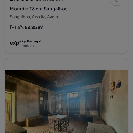
Moradia T3 em Sangalhos
Sangalhos, Anadia, Aveiro
T3
62.25 m²
Tipologia
Preço por metro quadrado
eXp Portugal
Profissional