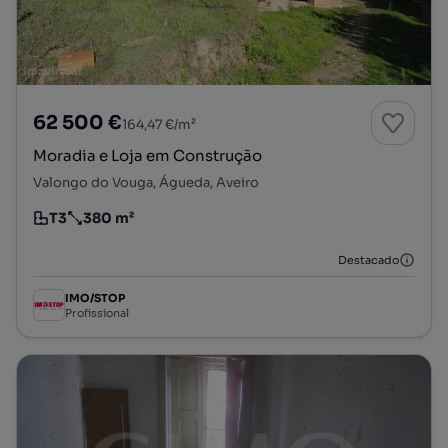
62 500 €
164,47 €/m²
Moradia e Loja em Construção
Valongo do Vouga, Águeda, Aveiro
T3
380 m²
Tipologia
Preço por metro quadrado
Destacado
IMO/STOP
Profissional