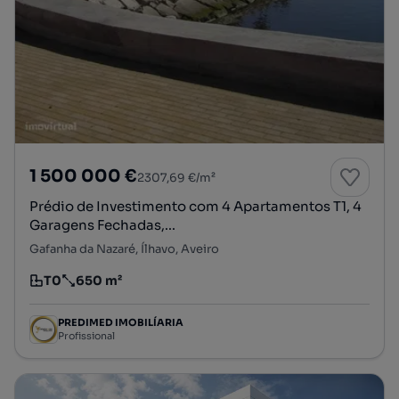
1 500 000 €
2307,69 €/m²
Prédio de Investimento com 4 Apartamentos T1, 4
Garagens Fechadas,...
Gafanha da Nazaré, Ílhavo, Aveiro
T0
650 m²
Tipologia
Preço por metro quadrado
PREDIMED IMOBILÍARIA
Profissional