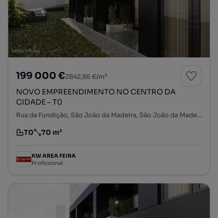
199 000 €
2842,86 €/m²
NOVO EMPREENDIMENTO NO CENTRO DA
CIDADE – T0
Rua da Fundição, São João da Madeira, São João da Madeira, Aveiro
T0
70 m²
Tipologia
Preço por metro quadrado
KW AREA FEIRA
Profissional