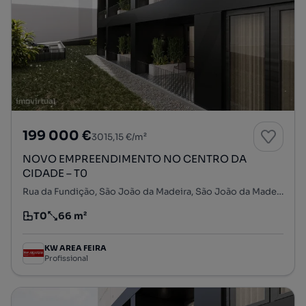
199 000 €
3015,15 €/m²
NOVO EMPREENDIMENTO NO CENTRO DA
CIDADE – T0
Rua da Fundição, São João da Madeira, São João da Madeira, Aveiro
T0
66 m²
Tipologia
Preço por metro quadrado
KW AREA FEIRA
Profissional