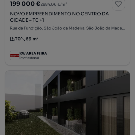
199 000 €
2884,06 €/m²
NOVO EMPREENDIMENTO NO CENTRO DA
CIDADE – T0 +1
Rua da Fundição, São João da Madeira, São João da Madeira, Aveiro
T0
69 m²
Tipologia
Preço por metro quadrado
KW AREA FEIRA
Profissional