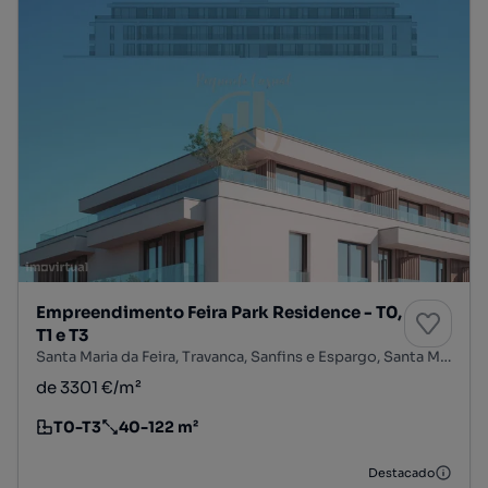
Empreendimento Feira Park Residence - T0,
T1 e T3
Santa Maria da Feira, Travanca, Sanfins e Espargo, Santa Maria da Feira, Aveiro
de 3301 €/m²
T0-T3
40-122 m²
Tipologia
Preço por metro quadrado
Destacado