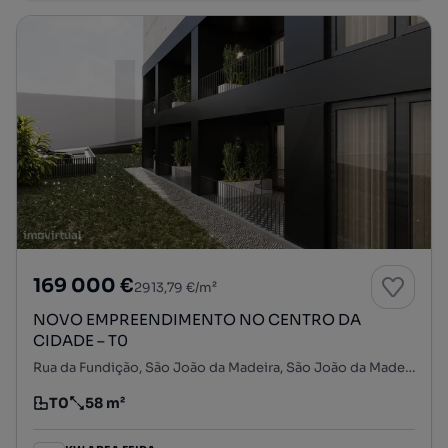
169 000 €
2913,79 €/m²
NOVO EMPREENDIMENTO NO CENTRO DA
CIDADE – T0
Rua da Fundição, São João da Madeira, São João da Madeira, Aveiro
T0
58 m²
Tipologia
Preço por metro quadrado