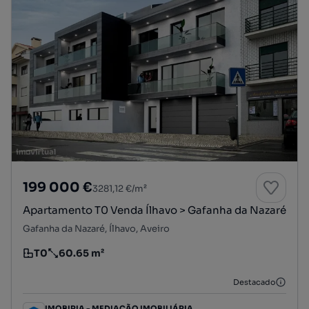
199 000 €
3281,12 €/m²
Apartamento T0 Venda Ílhavo > Gafanha da Nazaré
Gafanha da Nazaré, Ílhavo, Aveiro
T0
60.65 m²
Tipologia
Preço por metro quadrado
Destacado
IMOBIRIA - MEDIAÇÃO IMOBILIÁRIA