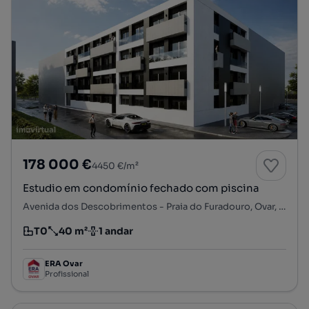
178 000 €
4450 €/m²
Estudio em condomínio fechado com piscina
Avenida dos Descobrimentos - Praia do Furadouro, Ovar, S. João, Arada e S. Vicente de Pereira Jusã, Ovar, Aveiro
T0
40 m²
1 andar
Tipologia
Preço por metro quadrado
Andar
ERA Ovar
Profissional