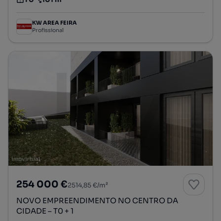
Tipologia
Preço por metro quadrado
KW AREA FEIRA
Profissional
254 000 €
2514,85 €/m²
NOVO EMPREENDIMENTO NO CENTRO DA
CIDADE – T0 + 1