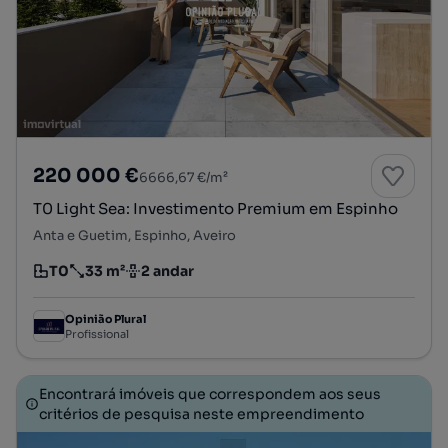
220 000 €
6666,67 €/m²
T0 Light Sea: Investimento Premium em Espinho
Anta e Guetim, Espinho, Aveiro
T0
33 m²
2 andar
Tipologia
Preço por metro quadrado
Andar
Opinião Plural
Profissional
Encontrará imóveis que correspondem aos seus
critérios de pesquisa neste empreendimento