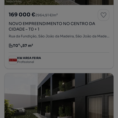
169 000 €
2964,91 €/m²
NOVO EMPREENDIMENTO NO CENTRO DA
CIDADE – T0 + 1
Rua da Fundição, São João da Madeira, São João da Madeira, Aveiro
T0
57 m²
Tipologia
Preço por metro quadrado
KW AREA FEIRA
Profissional