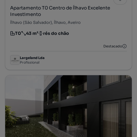
Apartamento T0 Centro de Ílhavo Excelente
Investimento
Ílhavo (São Salvador), Ílhavo, Aveiro
T0
43 m²
rés do chão
Tipologia
Preço por metro quadrado
Andar
Destacado
Largeland Lda
Profissional