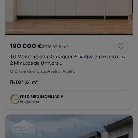
190 000 €
3725,49 €/m²
T0 Moderno com Garagem Privativa em Aveiro | A
2 Minutos da Univers...
Glória e Vera Cruz, Aveiro, Aveiro
T0
51 m²
Tipologia
Preço por metro quadrado
PREDIMED IMOBILÍARIA
Profissional