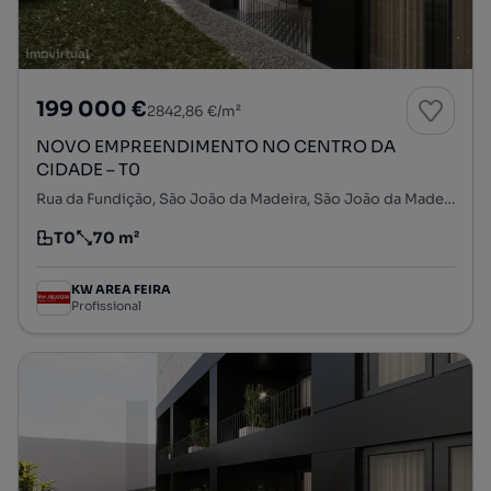
199 000 €
2842,86 €/m²
NOVO EMPREENDIMENTO NO CENTRO DA
CIDADE – T0
Rua da Fundição, São João da Madeira, São João da Madeira, Aveiro
T0
70 m²
Tipologia
Preço por metro quadrado
KW AREA FEIRA
Profissional