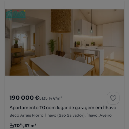
190 000 €
5135,14 €/m²
Apartamento T0 com lugar de garagem em Ílhavo
Beco Arrais Piorro, Ílhavo (São Salvador), Ílhavo, Aveiro
T0
37 m²
Tipologia
Preço por metro quadrado