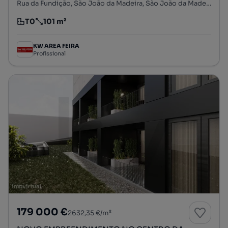
Rua da Fundição, São João da Madeira, São João da Madeira, Aveiro
T0
101 m²
Tipologia
Preço por metro quadrado
KW AREA FEIRA
Profissional
179 000 €
2632,35 €/m²