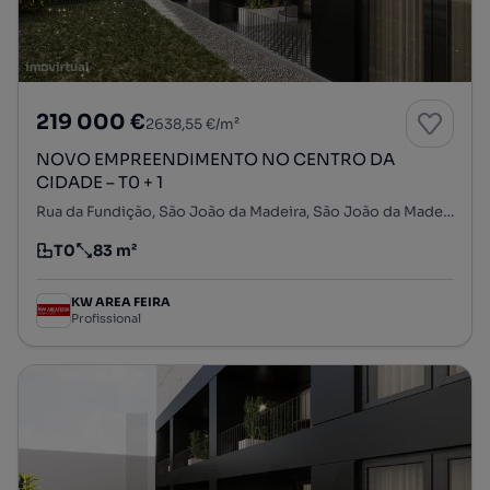
219 000 €
2638,55 €/m²
NOVO EMPREENDIMENTO NO CENTRO DA
CIDADE – T0 + 1
Rua da Fundição, São João da Madeira, São João da Madeira, Aveiro
T0
83 m²
Tipologia
Preço por metro quadrado
KW AREA FEIRA
Profissional