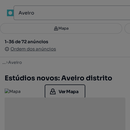
Mapa
Mapa
Filtros
Guardar pesquisa
3
1-36 de 72 anúncios
1-36 de 72 anúncios
Ordenar
Ordem dos anúncios
Ordem dos anúncios
...
Aveiro
Estúdios novos: Aveiro distrito
Ver Mapa