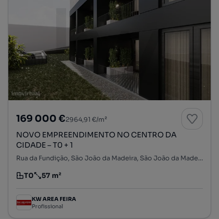
169 000 €
2964,91 €/m²
NOVO EMPREENDIMENTO NO CENTRO DA
CIDADE – T0 + 1
Rua da Fundição, São João da Madeira, São João da Madeira, Aveiro
T0
57 m²
Tipologia
Preço por metro quadrado
KW AREA FEIRA
Profissional