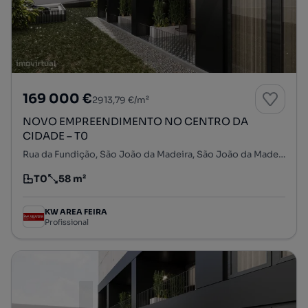
169 000 €
2913,79 €/m²
NOVO EMPREENDIMENTO NO CENTRO DA
CIDADE – T0
Rua da Fundição, São João da Madeira, São João da Madeira, Aveiro
T0
58 m²
Tipologia
Preço por metro quadrado
KW AREA FEIRA
Profissional