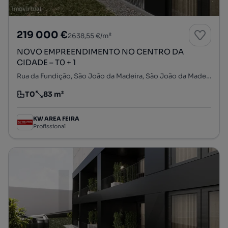
219 000 €
2638,55 €/m²
NOVO EMPREENDIMENTO NO CENTRO DA
CIDADE – T0 + 1
Rua da Fundição, São João da Madeira, São João da Madeira, Aveiro
T0
83 m²
Tipologia
Preço por metro quadrado
KW AREA FEIRA
Profissional