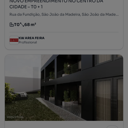
NOVO EMPREENDIMENTO NO CENTRO DA
CIDADE – T0 + 1
Rua da Fundição, São João da Madeira, São João da Madeira, Aveiro
T0
68 m²
Tipologia
Preço por metro quadrado
KW AREA FEIRA
Profissional