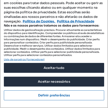
em cookies para tratar dados pessoais. Pode aceitar ou gerir as
suas escolhas clicando abaixo ou em qualquer momento na
página da política de privacidade. Estas escolhas serão
sinalizadas aos nossos parceiros e não afetarão os dados de
navegação.
Política de Cookies,
Política de Privacidade
Nós e os nossos parceiros tratamos os dados para fornecermos:
Utilizar dados de geolocalização precisos. Procurar ativamente as características
do dispositivo para identificação. Compreender os públicos através de estatísticas
ou combinações de dados de diferentes fontes. Armazenar e/ou aceder a
informações num dispositivo. Medir o desempenho da publicidade. Criar perfis
para personalizar conteúdos. Criar perfis para publicidade personalizada.
Desenvolver e melhorar serviços. Utilizar dados limitados para selecionar
publicidade. Medir o desempenho dos conteúdos. Utilizar dados limitados para
selecionar conteúdos. Utilizar perfis para selecionar publicidade personalizada.
140 000 €
4053,27 €/m²
Utilizar perfis para selecionar conteúdos personalizados.
Lista de parceiros (fornecedores)
Apartamento T0 novo no Centro de Estarreja
Aceitar tudo
Rua Doutor Souto Alves, Avanca, Estarreja, Aveiro
T0
34.54 m²
2 andar
Tipologia
Preço por metro quadrado
Andar
Aceitar necessários
Destacado
Definir preferências
Profissional