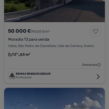
50 000 €
793,65 €/m²
Moradia T2 para venda
Vales, São Pedro de Castelões, Vale de Cambra, Aveiro
T2
63 m²
Tipologia
Preço por metro quadrado
Destacado
REMAX PASSION GROUP
Profissional