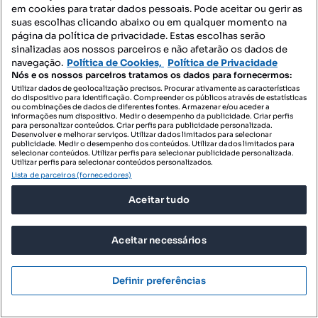
em cookies para tratar dados pessoais. Pode aceitar ou gerir as
T3
330 m²
suas escolhas clicando abaixo ou em qualquer momento na
Tipologia
Preço por metro quadrado
página da política de privacidade. Estas escolhas serão
sinalizadas aos nossos parceiros e não afetarão os dados de
RE/MAX + Grupo Vantagem
navegação.
Política de Cookies,
Política de Privacidade
Profissional
Nós e os nossos parceiros tratamos os dados para fornecermos:
Utilizar dados de geolocalização precisos. Procurar ativamente as características
do dispositivo para identificação. Compreender os públicos através de estatísticas
ou combinações de dados de diferentes fontes. Armazenar e/ou aceder a
informações num dispositivo. Medir o desempenho da publicidade. Criar perfis
para personalizar conteúdos. Criar perfis para publicidade personalizada.
Desenvolver e melhorar serviços. Utilizar dados limitados para selecionar
publicidade. Medir o desempenho dos conteúdos. Utilizar dados limitados para
selecionar conteúdos. Utilizar perfis para selecionar publicidade personalizada.
Utilizar perfis para selecionar conteúdos personalizados.
Lista de parceiros (fornecedores)
Aceitar tudo
Aceitar necessários
Definir preferências