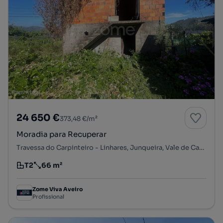
24 650 €
373,48 €/m²
Moradia para Recuperar
Travessa do Carpinteiro - Linhares, Junqueira, Vale de Cambra, Aveiro
T2
66 m²
Tipologia
Preço por metro quadrado
Zome Viva Aveiro
Profissional