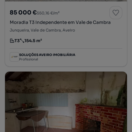
85 000 €
550,16 €/m²
Moradia T3 Independente em Vale de Cambra
Junqueira, Vale de Cambra, Aveiro
T3
154.5 m²
Tipologia
Preço por metro quadrado
SOLUÇÕES AVEIRO IMOBILIÁRIA
Profissional