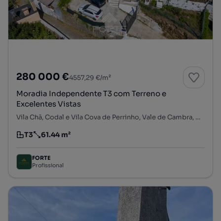
280 000 €
4557,29 €/m²
Moradia Independente T3 com Terreno e
Excelentes Vistas
Vila Chã, Codal e Vila Cova de Perrinho, Vale de Cambra, Aveiro
T3
61.44 m²
Tipologia
Preço por metro quadrado
FORTE
Profissional