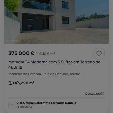
375 000 €
1293,10 €/m²
Moradia T4 Moderna com 3 Suítes em Terreno de
460m2
Macieira de Cambra, Vale de Cambra, Aveiro
T4
290 m²
Tipologia
Preço por metro quadrado
Destacado
Villa Unique Real Estate Fernanda Daniele
Profissional