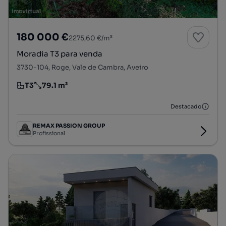
180 000 €
2275,60 €/m²
Moradia T3 para venda
3730-104, Roge, Vale de Cambra, Aveiro
T3
79.1 m²
Tipologia
Preço por metro quadrado
Destacado
REMAX PASSION GROUP
Profissional