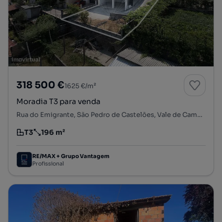
318 500 €
1625 €/m²
Moradia T3 para venda
Rua do Emigrante, São Pedro de Castelões, Vale de Cambra, Aveiro
T3
196 m²
Tipologia
Preço por metro quadrado
RE/MAX + Grupo Vantagem
Profissional