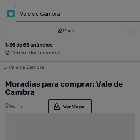
1
Mapa
Mapa
Filtros
Guardar pesquisa
2
1-36 de 66 anúncios
1-36 de 66 anúncios
Ordenar
Ordem dos anúncios
Ordem dos anúncios
...
Vale de Cambra
Moradias para comprar: Vale de
Cambra
Ver Mapa