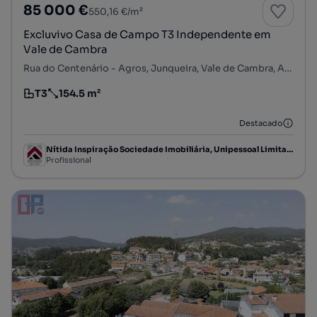
85 000 €
550,16 €/m²
Excluvivo Casa de Campo T3 Independente em
Vale de Cambra
Rua do Centenário - Agros, Junqueira, Vale de Cambra, Aveiro
T3
154.5 m²
Tipologia
Preço por metro quadrado
Destacado
Nítida Inspiração Sociedade Imobiliária, Unipessoal Limitada
Profissional