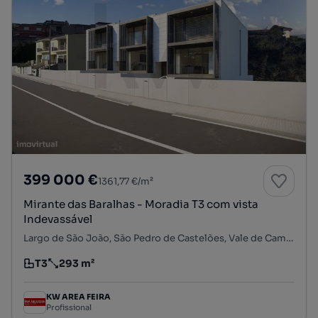
399 000 €
1361,77 €/m²
Mirante das Baralhas - Moradia T3 com vista
Indevassável
Largo de São João, São Pedro de Castelões, Vale de Cambra, Aveiro
T3
293 m²
Tipologia
Preço por metro quadrado
KW AREA FEIRA
Profissional