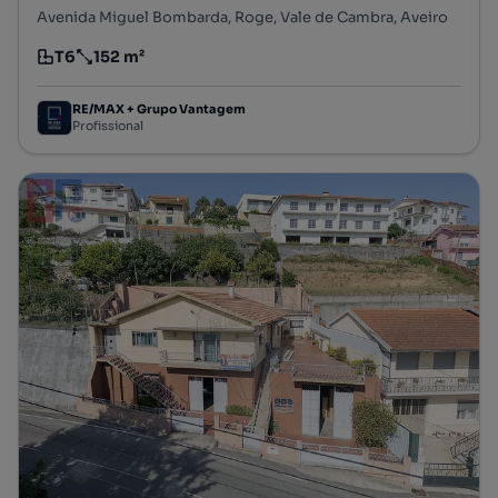
Avenida Miguel Bombarda, Roge, Vale de Cambra, Aveiro
T6
152 m²
Tipologia
Preço por metro quadrado
RE/MAX + Grupo Vantagem
Profissional