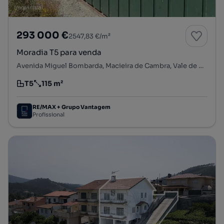
293 000 €
2547,83 €/m²
Moradia T5 para venda
Avenida Miguel Bombarda, Macieira de Cambra, Vale de Cambra, Aveiro
T5
115 m²
Tipologia
Preço por metro quadrado
RE/MAX + Grupo Vantagem
Profissional