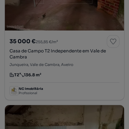
35 000 €
255,85 €/m²
Casa de Campo T2 Independente em Vale de
Cambra
Junqueira, Vale de Cambra, Aveiro
T2
136.8 m²
Tipologia
Preço por metro quadrado
NC Imobiliária
Profissional