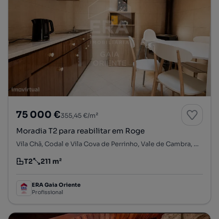
75 000 €
355,45 €/m²
Moradia T2 para reabilitar em Roge
Vila Chã, Codal e Vila Cova de Perrinho, Vale de Cambra, Aveiro
T2
211 m²
Tipologia
Preço por metro quadrado
ERA Gaia Oriente
Profissional