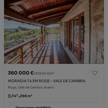
360 000 €
1208,05 €/m²
MORADIA T4 EM ROGE - VALE DE CAMBRA
Roge, Vale de Cambra, Aveiro
T4
298 m²
Tipologia
Preço por metro quadrado
Douro Lovers- Imobiliária