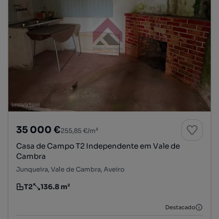
35 000 €
255,85 €/m²
Casa de Campo T2 Independente em Vale de
Cambra
Junqueira, Vale de Cambra, Aveiro
T2
136.8 m²
Tipologia
Preço por metro quadrado
Destacado