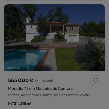
565 000 €
2591,74 €/m²
Moradia T3 em Macieira de Cambra
Farrapa, Macieira de Cambra, Vale de Cambra, Aveiro
T3
218 m²
Tipologia
Preço por metro quadrado