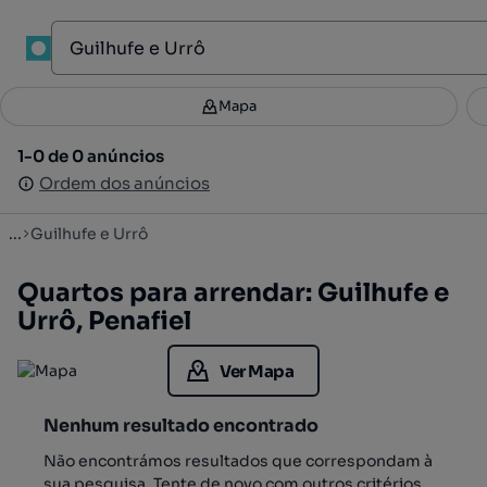
1
Mapa
Mapa
Filtros
Guardar pesquisa
3
1-0 de 0 anúncios
1-0 de 0 anúncios
Ordenar
Ordem dos anúncios
Ordem dos anúncios
...
Guilhufe e Urrô
Quartos para arrendar: Guilhufe e
Urrô, Penafiel
Ver Mapa
Nenhum resultado encontrado
Não encontrámos resultados que correspondam à
sua pesquisa. Tente de novo com outros critérios