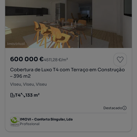
600 000 €
4511,28 €/m²
Cobertura de Luxo T4 com Terraço em Construção
– 396 m2
Viseu, Viseu, Viseu
T4
133 m²
Tipologia
Preço por metro quadrado
Destacado
IMOVI - Conforto Singular, Lda
Profissional