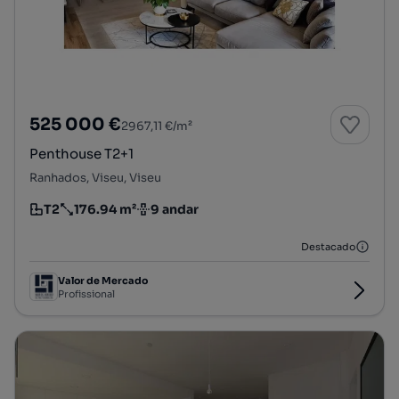
525 000 €
2967,11 €/m²
Penthouse T2+1
Ranhados, Viseu, Viseu
T2
176.94 m²
9 andar
Tipologia
Preço por metro quadrado
Andar
Destacado
Valor de Mercado
Profissional