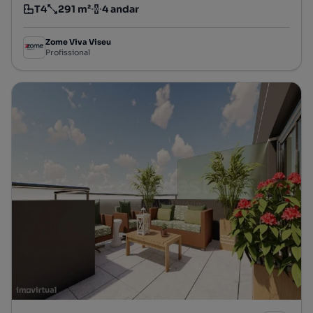
T4
291 m²
4 andar
Tipologia
Preço por metro quadrado
Andar
Zome Viva Viseu
Profissional