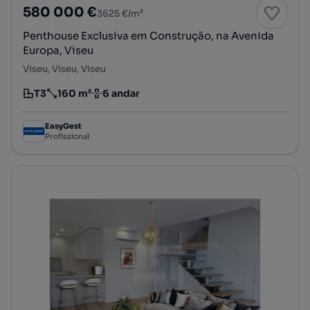
580 000 €
3625 €/m²
Penthouse Exclusiva em Construção, na Avenida
Europa, Viseu
Viseu, Viseu, Viseu
T3
160 m²
6 andar
Tipologia
Preço por metro quadrado
Andar
EasyGest
Profissional