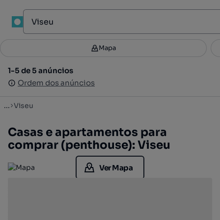
1
Mapa
Mapa
Filtros
Guardar pesquisa
2
1-5 de 5 anúncios
1-5 de 5 anúncios
Ordenar
Ordem dos anúncios
Ordem dos anúncios
...
Viseu
Casas e apartamentos para
comprar (penthouse): Viseu
Ver Mapa