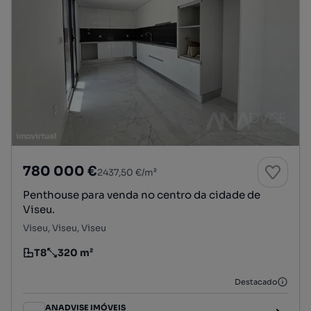
780 000 €
2437,50 €/m²
Penthouse para venda no centro da cidade de
Viseu.
Viseu, Viseu, Viseu
T8
320 m²
Tipologia
Preço por metro quadrado
Destacado
ANADVISE IMÓVEIS