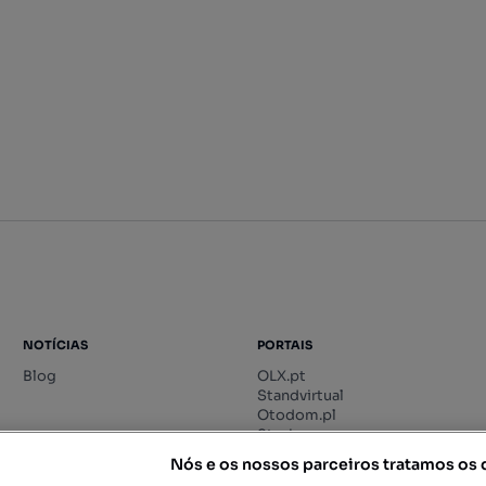
NOTÍCIAS
PORTAIS
Blog
OLX.pt
Standvirtual
Otodom.pl
Storia.ro
Nós e os nossos parceiros tratamos os