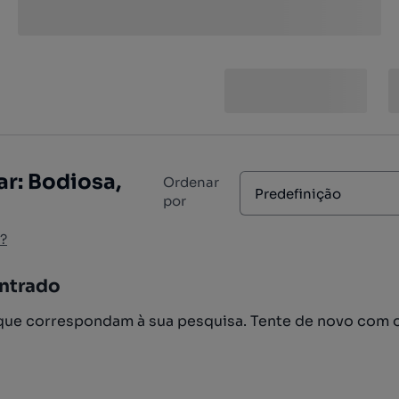
r: Bodiosa,
Ordenar
Predefinição
por
?
ntrado
ue correspondam à sua pesquisa. Tente de novo com 