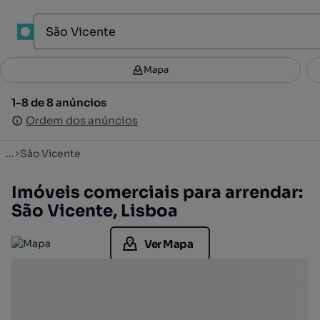
1
Mapa
Mapa
Filtros
Guardar pesquisa
3
1-8 de 8 anúncios
1-8 de 8 anúncios
Ordenar
Ordem dos anúncios
Ordem dos anúncios
...
São Vicente
Imóveis comerciais para arrendar:
São Vicente, Lisboa
Ver Mapa