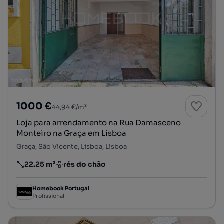
1000 €
44,94 €/m²
Loja para arrendamento na Rua Damasceno
Monteiro na Graça em Lisboa
Graça, São Vicente, Lisboa, Lisboa
22.25 m²
rés do chão
Preço por metro quadrado
Andar
Homebook Portugal
Profissional