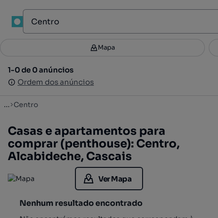
1
Mapa
Mapa
Filtros
Guardar pesquisa
2
1-0 de 0 anúncios
1-0 de 0 anúncios
Ordenar
Ordem dos anúncios
Ordem dos anúncios
...
Centro
Casas e apartamentos para
comprar (penthouse): Centro,
Alcabideche, Cascais
Ver Mapa
Nenhum resultado encontrado