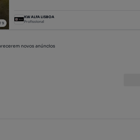
KW ALFA LISBOA
Profissional
/
9
arecerem novos anúncios