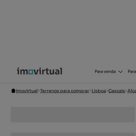
Para venda
Para
Imovirtual
Terrenos para comprar
Lisboa
Cascais
Alc