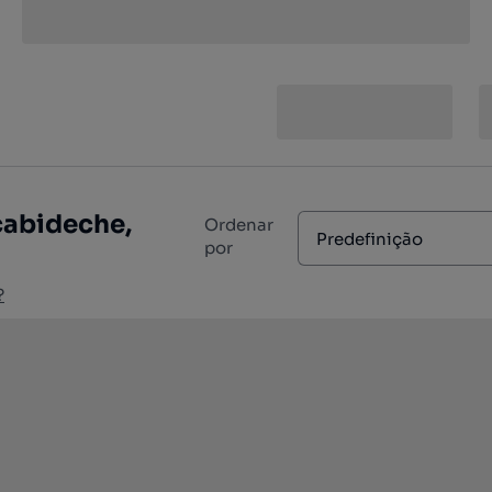
cabideche,
Ordenar
Predefinição
por
?