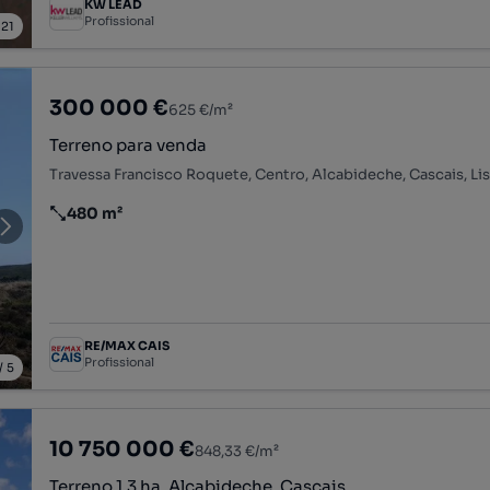
KW LEAD
Profissional
/
21
300 000 €
625 €/m²
Terreno para venda
Travessa Francisco Roquete, Centro, Alcabideche, Cascais, Li
480 m²
Preço por metro quadrado
RE/MAX CAIS
Profissional
/
5
10 750 000 €
848,33 €/m²
Terreno 1.3 ha, Alcabideche, Cascais