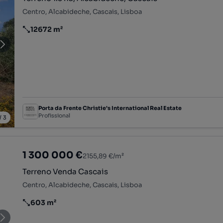
Centro, Alcabideche, Cascais, Lisboa
12672 m²
Preço por metro quadrado
Porta da Frente Christie's International Real Estate
Profissional
/
3
1 300 000 €
2155,89 €/m²
Terreno Venda Cascais
Centro, Alcabideche, Cascais, Lisboa
603 m²
Preço por metro quadrado