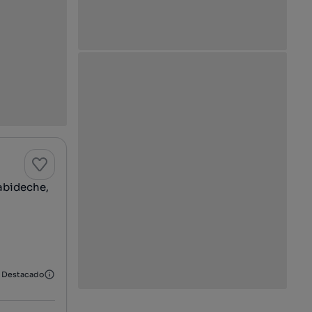
abideche,
Destacado