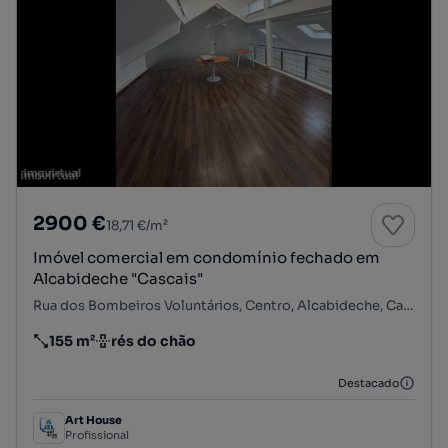
2900 €
18,71 €/m²
Imóvel comercial em condomínio fechado em
Alcabideche "Cascais"
Rua dos Bombeiros Voluntários, Centro, Alcabideche, Cascais, Lisboa
155 m²
rés do chão
Preço por metro quadrado
Andar
Destacado
Art House
Profissional