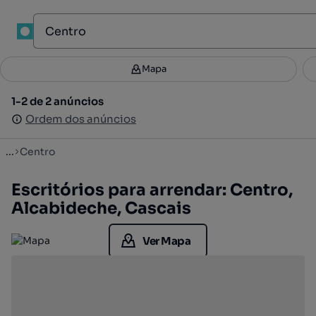
1
Mapa
Mapa
Filtros
Guardar pesquisa
4
1-2 de 2 anúncios
1-2 de 2 anúncios
Ordenar
Ordem dos anúncios
Ordem dos anúncios
...
Centro
Escritórios para arrendar: Centro,
Alcabideche, Cascais
Ver Mapa