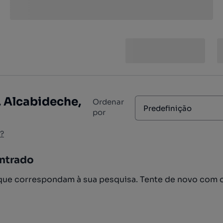
, Alcabideche,
Ordenar
Predefinição
por
?
ntrado
ue correspondam à sua pesquisa. Tente de novo com 