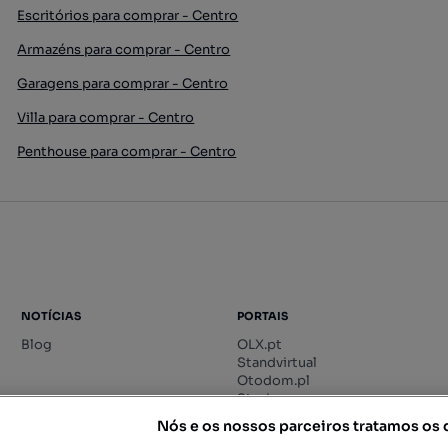
Escritórios para comprar - Centro
Armazéns para comprar - Centro
Garagens para comprar - Centro
Villa para comprar - Centro
Penthouse para comprar - Centro
NOTÍCIAS
PORTAIS
Blog
OLX.pt
Standvirtual
Otodom.pl
Storia.ro
Nós e os nossos parceiros tratamos os