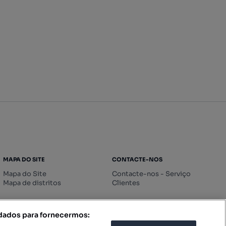
MAPA DO SITE
CONTACTE-NOS
Mapa do Site
Contacte-nos - Serviço
Mapa de distritos
Clientes
 dados para fornecermos: