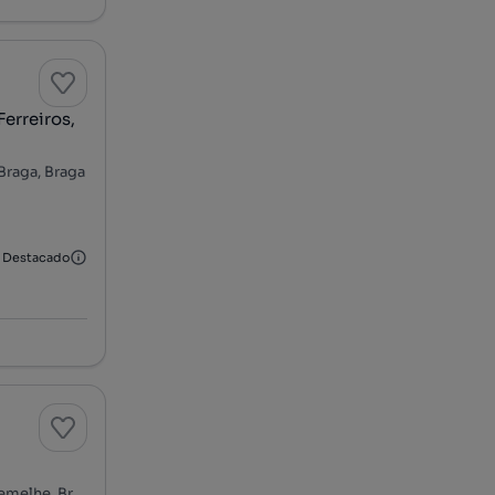
erreiros,
Braga, Braga
Destacado
Rua Doutor Francisco Fernandes Duarte - Real, Real, Dume e Semelhe, Braga, Braga