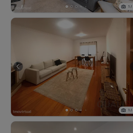
1
/
1
/