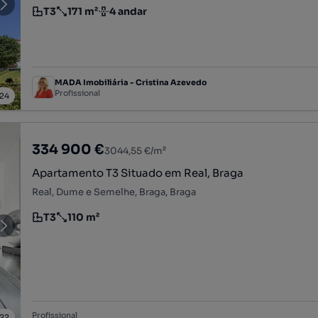
T3
171 m²
4 andar
Tipologia
Preço por metro quadrado
Andar
MADA Imobiliária - Cristina Azevedo
Profissional
24
334 900 €
3044,55 €/m²
Apartamento T3 Situado em Real, Braga
Real, Dume e Semelhe, Braga, Braga
T3
110 m²
Tipologia
Preço por metro quadrado
Profissional
22