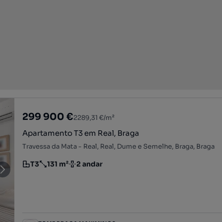
299 900 €
2289,31 €/m²
Apartamento T3 em Real, Braga
Travessa da Mata - Real, Real, Dume e Semelhe, Braga, Braga
T3
131 m²
2 andar
Tipologia
Preço por metro quadrado
Andar