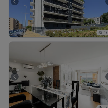
1
/
1
/