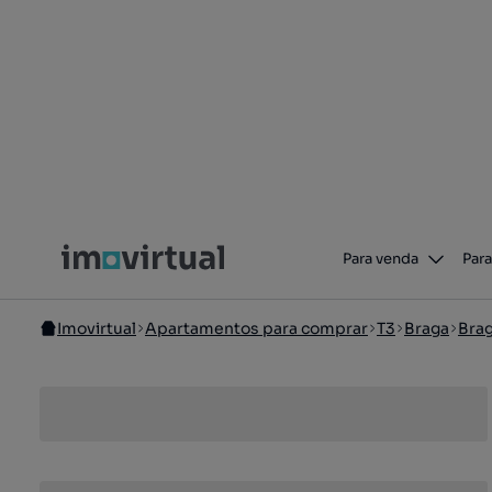
Para venda
Para
Imovirtual
Apartamentos para comprar
T3
Braga
Bra