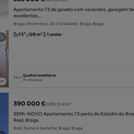
Apartamento T3 de gaveto com varandas, garagem fe
excelentes...
Braga (Maximinos, Sé e Cividade), Braga, Braga
T3
128 m²
1 andar
Tipologia
Preço por metro quadrado
Andar
Qualisá Imobiliária
Profissional
/
47
390 000 €
2280,70 €/m²
SEMI-NOVO Apartamento T3 perto do Estádio do Br
Real, Braga
Real, Dume e Semelhe, Braga, Braga