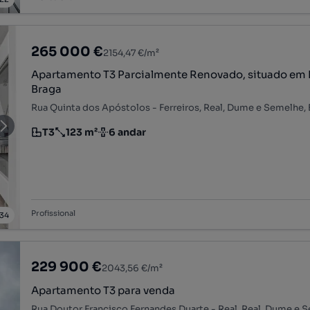
265 000 €
2154,47 €/m²
Apartamento T3 Parcialmente Renovado, situado em F
Braga
Rua Quinta dos Apóstolos - Ferreiros, Real, Dume e Semelhe, 
T3
123 m²
6 andar
Tipologia
Preço por metro quadrado
Andar
Profissional
34
229 900 €
2043,56 €/m²
Apartamento T3 para venda