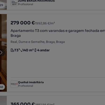
ZOME BRAGA MAXIMINOS
Profissional
29
279 000 €
1992,86 €/m²
Apartamento T3 com varandas e garagem fechada em
Braga
Real, Dume e Semelhe, Braga, Braga
T3
140 m²
4 andar
Tipologia
Preço por metro quadrado
Andar
Qualisá Imobiliária
Profissional
48
365 000 €
2851,56 €/m²