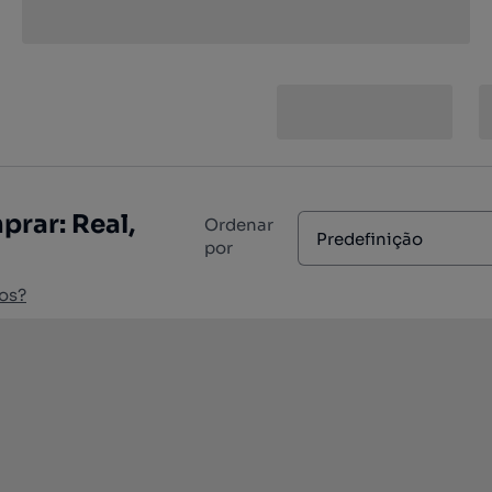
rar: Real,
Ordenar
Predefinição
por
os?