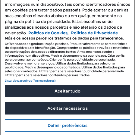
informações num dispositivo, tais como identificadores únicos
Mapa do Site
em cookies para tratar dados pessoais. Pode aceitar ou gerir as
suas escolhas clicando abaixo ou em qualquer momento na
página da política de privacidade. Estas escolhas serão
sinalizadas aos nossos parceiros e não afetarão os dados de
Contacte-nos
navegação.
Política de Cookies,
Política de Privacidade
Nós e os nossos parceiros tratamos os dados para fornecermos:
Utilizar dados de geolocalização precisos. Procurar ativamente as características
do dispositivo para identificação. Compreender os públicos através de estatísticas
SIGA-NOS:
ou combinações de dados de diferentes fontes. Armazenar e/ou aceder a
informações num dispositivo. Medir o desempenho da publicidade. Criar perfis
para personalizar conteúdos. Criar perfis para publicidade personalizada.
Desenvolver e melhorar serviços. Utilizar dados limitados para selecionar
publicidade. Medir o desempenho dos conteúdos. Utilizar dados limitados para
selecionar conteúdos. Utilizar perfis para selecionar publicidade personalizada.
DESCARREGAR NA:
Utilizar perfis para selecionar conteúdos personalizados.
Lista de parceiros (fornecedores)
Aceitar tudo
Aceitar necessários
© 2026 Imovirtual.com, OLX Portugal, S.A.
TERMOS DE UTILIZAÇÃO
Definir preferências
POLÍTICA DE PRIVACIDADE
CONFIGURAÇÕES DE PRIVACIDADE