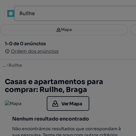
1
Mapa
Mapa
Filtros
Guardar pesquisa
1
1-0 de 0 anúncios
1-0 de 0 anúncios
Ordenar
Ordem dos anúncios
Ordem dos anúncios
...
Ruilhe
Casas e apartamentos para
comprar: Ruilhe, Braga
Ver Mapa
Nenhum resultado encontrado
Não encontrámos resultados que correspondam à
sua pesquisa. Tente de novo com outros critérios