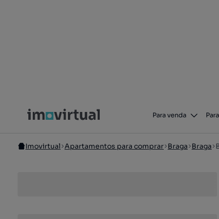
Para venda
Para
Imovirtual
Apartamentos para comprar
Braga
Braga
B