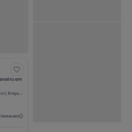
Janeiro em
Avenida 31 de Janeiro - São José de São Lázaro, Braga (São Vítor), Braga, Braga
Destacado