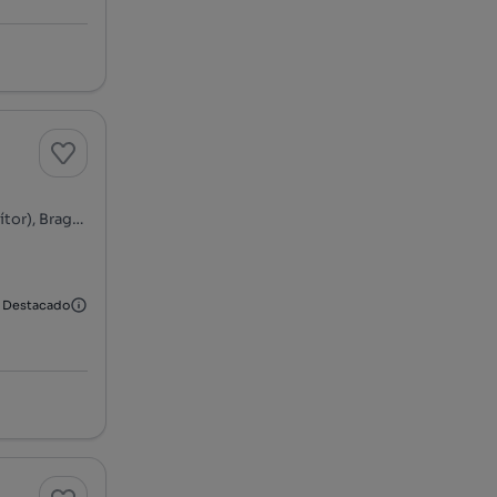
Rua Fernando de Oliveira Guimarães - São Victor, Braga (São Vítor), Braga, Braga
Destacado