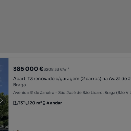
385 000 €
3208,33 €/m²
Apart. T3 renovado c/garagem (2 carros) na Av. 31 de 
Braga
T3
120 m²
4 andar
Tipologia
Preço por metro quadrado
Andar