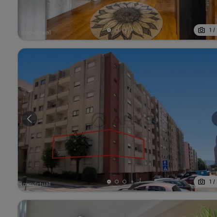
1
/
1
/