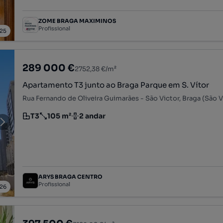
ZOME BRAGA MAXIMINOS
Profissional
25
289 000 €
2752,38 €/m²
Apartamento T3 junto ao Braga Parque em S. Vítor
T3
105 m²
2 andar
Tipologia
Preço por metro quadrado
Andar
ARYS BRAGA CENTRO
Profissional
26