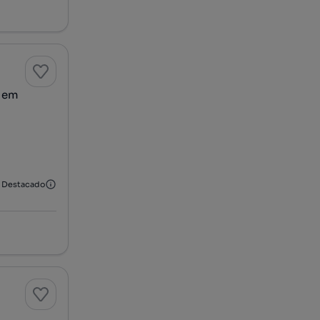
m em
Destacado