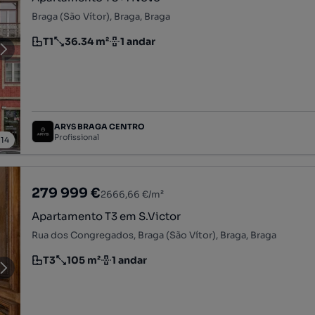
Braga (São Vítor), Braga, Braga
T1
36.34 m²
1 andar
Tipologia
Preço por metro quadrado
Andar
ARYS BRAGA CENTRO
Profissional
/
14
279 999 €
2666,66 €/m²
Apartamento T3 em S.Victor
Rua dos Congregados, Braga (São Vítor), Braga, Braga
T3
105 m²
1 andar
Tipologia
Preço por metro quadrado
Andar