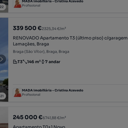
MADA Imobiliária - Cristina Azevedo
Profissional
22
339 500 €
2325,34 €/m²
RENOVADO Apartamento T3 (último piso) c/garage
Lamaçães, Braga
Braga (São Vítor), Braga, Braga
T3
146 m²
7 andar
Tipologia
Preço por metro quadrado
Andar
MADA Imobiliária - Cristina Azevedo
Profissional
/
21
245 000 €
6741,88 €/m²
Apartamento T0+1 Novo