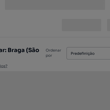
r: Braga (São
Ordenar
Predefinição
por
ios?