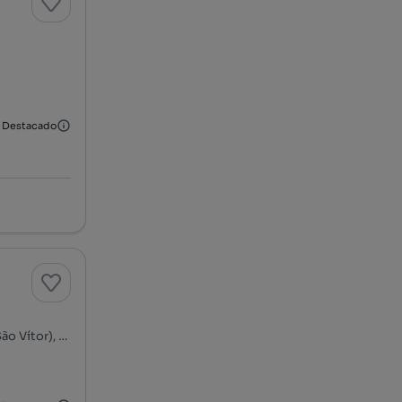
Destacado
s
Rua Engenheiro Afonso José da Fonseca - São Victor, Braga (São Vítor), Braga, Braga