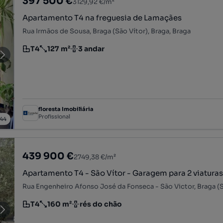
397 500 €
3129,92 €/m²
Apartamento T4 na freguesia de Lamaçães
Rua Irmãos de Sousa, Braga (São Vítor), Braga, Braga
T4
127 m²
3 andar
Tipologia
Preço por metro quadrado
Andar
floresta Imobiliária
Profissional
44
439 900 €
2749,38 €/m²
Apartamento T4 - São Vítor - Garagem para 2 viatura
T4
160 m²
rés do chão
Tipologia
Preço por metro quadrado
Andar