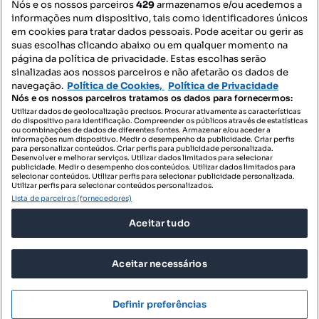
Nós e os nossos parceiros
429
armazenamos e/ou acedemos a
informações num dispositivo, tais como identificadores únicos
Mapa do Site
em cookies para tratar dados pessoais. Pode aceitar ou gerir as
suas escolhas clicando abaixo ou em qualquer momento na
página da política de privacidade. Estas escolhas serão
sinalizadas aos nossos parceiros e não afetarão os dados de
Contacte-nos
navegação.
Política de Cookies,
Política de Privacidade
Nós e os nossos parceiros tratamos os dados para fornecermos:
Utilizar dados de geolocalização precisos. Procurar ativamente as características
do dispositivo para identificação. Compreender os públicos através de estatísticas
SIGA-NOS:
ou combinações de dados de diferentes fontes. Armazenar e/ou aceder a
informações num dispositivo. Medir o desempenho da publicidade. Criar perfis
para personalizar conteúdos. Criar perfis para publicidade personalizada.
Desenvolver e melhorar serviços. Utilizar dados limitados para selecionar
publicidade. Medir o desempenho dos conteúdos. Utilizar dados limitados para
selecionar conteúdos. Utilizar perfis para selecionar publicidade personalizada.
DESCARREGAR NA:
Utilizar perfis para selecionar conteúdos personalizados.
Lista de parceiros (fornecedores)
Aceitar tudo
Aceitar necessários
© 2026 Imovirtual.com, OLX Portugal, S.A.
TERMOS DE UTILIZAÇÃO
Definir preferências
POLÍTICA DE PRIVACIDADE
CONFIGURAÇÕES DE PRIVACIDADE