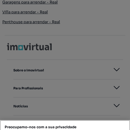
Garagens para arrendar - Real
Villa para arrendar - Real
Penthouse para arrendar - Real
Sobre o Imovirtual
Para Profissionais
Notícias
PORTAIS
Preocupamo-nos com a sua privacidade