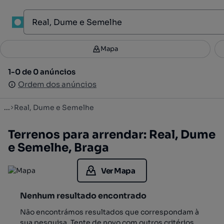
1
Mapa
Mapa
Filtros
Guardar pesquisa
3
1-0 de 0 anúncios
1-0 de 0 anúncios
Ordenar
Ordem dos anúncios
Ordem dos anúncios
...
Real, Dume e Semelhe
Terrenos para arrendar: Real, Dume
e Semelhe, Braga
Ver Mapa
Nenhum resultado encontrado
Não encontrámos resultados que correspondam à
sua pesquisa. Tente de novo com outros critérios