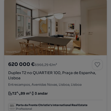
620 000 €
6966,29 €/m²
Duplex T2 no QUARTIER 100, Praça de Espanha,
Lisboa
Entrecampos, Avenidas Novas, Lisboa, Lisboa
T2
89 m²
3 andar
Tipologia
Preço por metro quadrado
Andar
Porta da Frente Christie's International Real Estate
Profissional