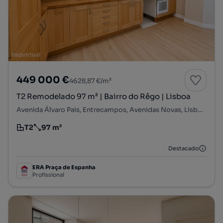
449 000 €
4628,87 €/m²
T2 Remodelado 97 m² | Bairro do Rêgo | Lisboa
Avenida Álvaro Pais, Entrecampos, Avenidas Novas, Lisboa, Lisboa
T2
97 m²
Tipologia
Preço por metro quadrado
Destacado
ERA Praça de Espanha
Profissional