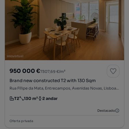
950 000 €
7307,69 €/m²
Brand new constructed T2 with 130 Sqm
Rua Filipe da Mata, Entrecampos, Avenidas Novas, Lisboa, Lisboa
T2
130 m²
2 andar
Tipologia
Preço por metro quadrado
Andar
Destacado
Oferta privada