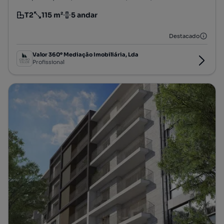
T2
115 m²
5 andar
Tipologia
Preço por metro quadrado
Andar
Destacado
Valor 360º Mediação Imobiliária, Lda
Profissional