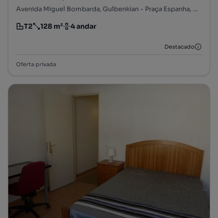
Avenida Miguel Bombarda, Gulbenkian - Praça Espanha, Avenidas Novas, Lisboa, Lisboa
T2
128 m²
4 andar
Tipologia
Preço por metro quadrado
Andar
Destacado
Oferta privada