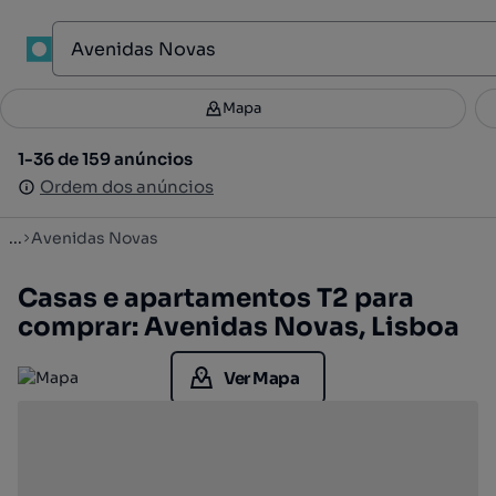
1
Mapa
Mapa
Filtros
Guardar pesquisa
2
1-36 de 159 anúncios
1-36 de 159 anúncios
Ordenar
Ordem dos anúncios
Ordem dos anúncios
...
Avenidas Novas
Casas e apartamentos T2 para
comprar: Avenidas Novas, Lisboa
Ver Mapa