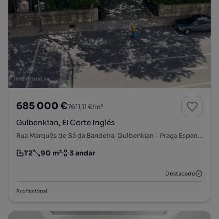
685 000 €
7611,11 €/m²
Gulbenkian, El Corte Inglés
Rua Marquês de Sá da Bandeira, Gulbenkian - Praça Espanha, Avenidas Novas, Lisboa, Lisboa
T2
90 m²
3 andar
Tipologia
Preço por metro quadrado
Andar
Destacado
Profissional