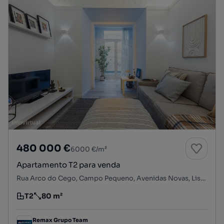
480 000 €
6000 €/m²
Apartamento T2 para venda
Rua Arco do Cego, Campo Pequeno, Avenidas Novas, Lisboa, Lisboa
T2
80 m²
Tipologia
Preço por metro quadrado
Remax Grupo Team