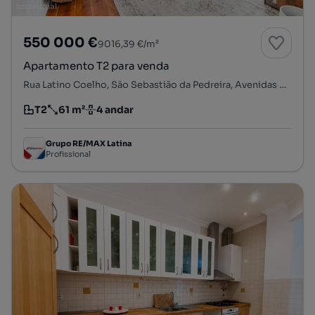
550 000 €
9016,39 €/m²
Apartamento T2 para venda
Rua Latino Coelho, São Sebastião da Pedreira, Avenidas Novas, Lisboa, Lisboa
T2
61 m²
4 andar
Tipologia
Preço por metro quadrado
Andar
Grupo RE/MAX Latina
Profissional