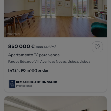
850 000 €
9444,44 €/m²
Apartamento T2 para venda
Parque Eduardo VII, Avenidas Novas, Lisboa, Lisboa
T2
90 m²
3 andar
Tipologia
Preço por metro quadrado
Andar
REMAX COLLECTION VALOR
Profissional