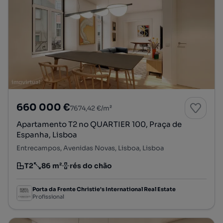
660 000 €
7674,42 €/m²
Apartamento T2 no QUARTIER 100, Praça de
Espanha, Lisboa
Entrecampos, Avenidas Novas, Lisboa, Lisboa
T2
86 m²
rés do chão
Tipologia
Preço por metro quadrado
Andar
Porta da Frente Christie's International Real Estate
Profissional