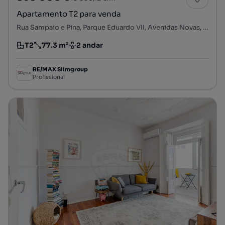
Apartamento T2 para venda
Rua Sampaio e Pina, Parque Eduardo VII, Avenidas Novas, Lisboa, Lisboa
T2
77.3 m²
2 andar
Tipologia
Preço por metro quadrado
Andar
RE/MAX Siimgroup
Profissional