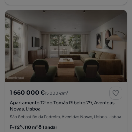
1 650 000 €
15 000 €/m²
Apartamento T2 no Tomás Ribeiro 79, Avenidas
Novas, Lisboa
São Sebastião da Pedreira, Avenidas Novas, Lisboa, Lisboa
T2
110 m²
1 andar
Tipologia
Preço por metro quadrado
Andar