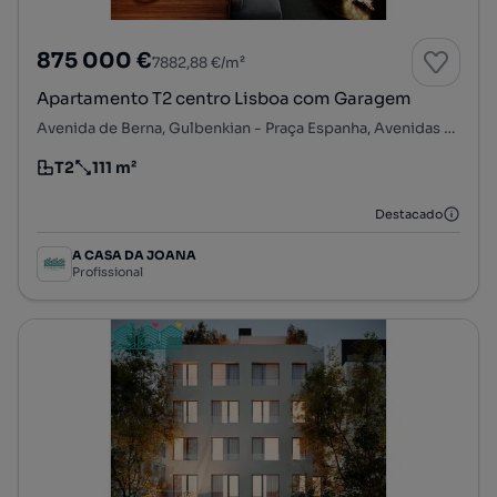
875 000 €
7882,88 €/m²
Apartamento T2 centro Lisboa com Garagem
Avenida de Berna, Gulbenkian - Praça Espanha, Avenidas Novas, Lisboa, Lisboa
T2
111 m²
Tipologia
Preço por metro quadrado
Destacado
A CASA DA JOANA
Profissional