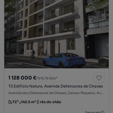
1 128 000 €
7915,79 €/m²
T2 Edifício Natura, Avenida Defensores de Chaves
Avenida dos Defensores de Chaves, Campo Pequeno, Avenidas Novas, Lisboa, Lisboa
T2
142.5 m²
rés do chão
Tipologia
Preço por metro quadrado
Andar
Destacado