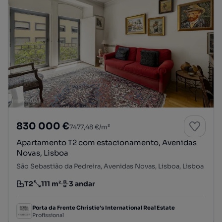
830 000 €
7477,48 €/m²
Apartamento T2 com estacionamento, Avenidas
Novas, Lisboa
São Sebastião da Pedreira, Avenidas Novas, Lisboa, Lisboa
T2
111 m²
3 andar
Tipologia
Preço por metro quadrado
Andar
Porta da Frente Christie's International Real Estate
Profissional