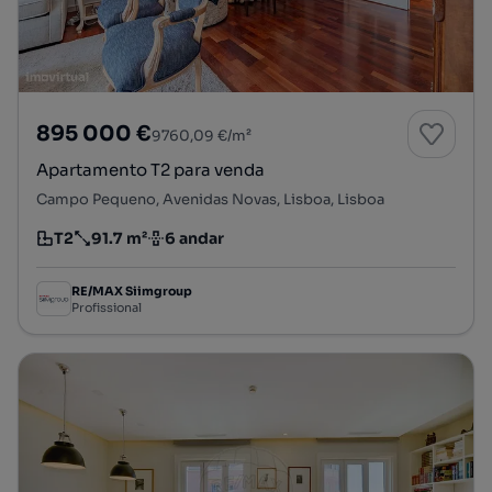
895 000 €
9760,09 €/m²
Apartamento T2 para venda
Campo Pequeno, Avenidas Novas, Lisboa, Lisboa
T2
91.7 m²
6 andar
Tipologia
Preço por metro quadrado
Andar
RE/MAX Siimgroup
Profissional