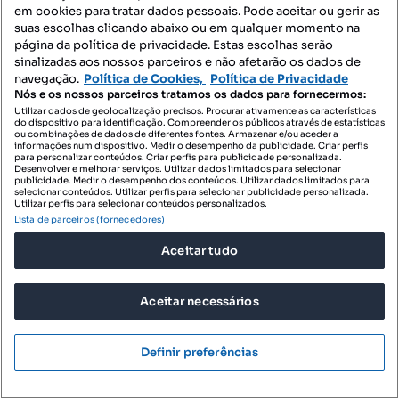
em cookies para tratar dados pessoais. Pode aceitar ou gerir as
suas escolhas clicando abaixo ou em qualquer momento na
página da política de privacidade. Estas escolhas serão
sinalizadas aos nossos parceiros e não afetarão os dados de
navegação.
Política de Cookies,
Política de Privacidade
Nós e os nossos parceiros tratamos os dados para fornecermos:
Utilizar dados de geolocalização precisos. Procurar ativamente as características
do dispositivo para identificação. Compreender os públicos através de estatísticas
ou combinações de dados de diferentes fontes. Armazenar e/ou aceder a
informações num dispositivo. Medir o desempenho da publicidade. Criar perfis
para personalizar conteúdos. Criar perfis para publicidade personalizada.
Desenvolver e melhorar serviços. Utilizar dados limitados para selecionar
publicidade. Medir o desempenho dos conteúdos. Utilizar dados limitados para
selecionar conteúdos. Utilizar perfis para selecionar publicidade personalizada.
Utilizar perfis para selecionar conteúdos personalizados.
Lista de parceiros (fornecedores)
Aceitar tudo
1 420 000 €
10 839,69 €/m²
Aceitar necessários
Apartamento T2 com garagem
Avenida de Berna, Gulbenkian - Praça Espanha, Avenidas Novas, Lisboa, Lisboa
Definir preferências
T2
131 m²
Tipologia
Preço por metro quadrado