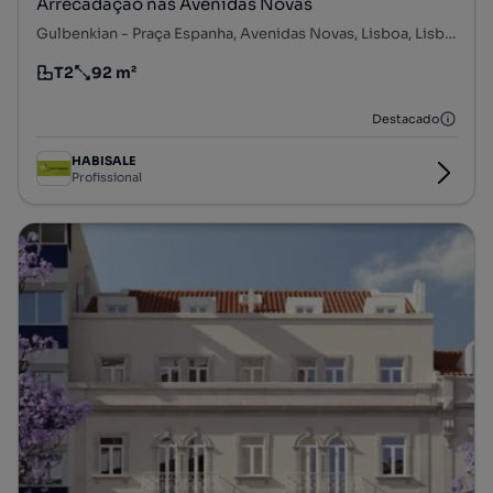
Arrecadação nas Avenidas Novas
Gulbenkian - Praça Espanha, Avenidas Novas, Lisboa, Lisboa
T2
92 m²
Tipologia
Preço por metro quadrado
Destacado
HABISALE
Profissional