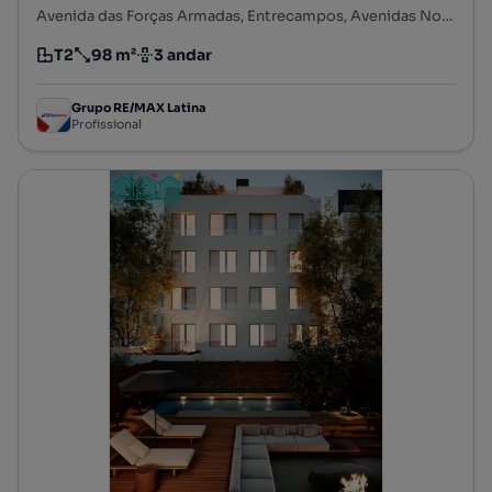
Avenida das Forças Armadas, Entrecampos, Avenidas Novas, Lisboa, Lisboa
T2
98 m²
3 andar
Tipologia
Preço por metro quadrado
Andar
Grupo RE/MAX Latina
Profissional