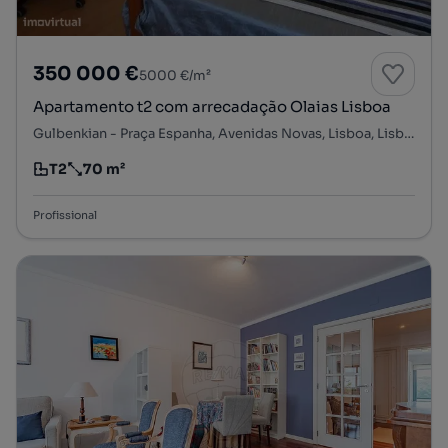
350 000 €
5000 €/m²
Apartamento t2 com arrecadação Olaias Lisboa
Gulbenkian - Praça Espanha, Avenidas Novas, Lisboa, Lisboa
T2
70 m²
Tipologia
Preço por metro quadrado
Profissional