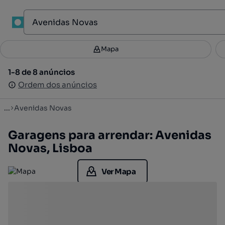
1
Mapa
Mapa
Filtros
Guardar pesquisa
3
1-8 de 8 anúncios
1-8 de 8 anúncios
Ordenar
Ordem dos anúncios
Ordem dos anúncios
...
Avenidas Novas
Garagens para arrendar: Avenidas
Novas, Lisboa
Ver Mapa