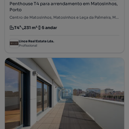
Penthouse T4 para arrendamento em Matosinhos,
Porto
Centro de Matosinhos, Matosinhos e Leça da Palmeira, Matosinhos, Porto
T4
231 m²
5 andar
Tipologia
Preço por metro quadrado
Andar
Lince Real Estate Lda.
Profissional