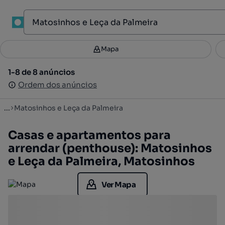
1
Mapa
Mapa
Filtros
Guardar pesquisa
3
1-8 de 8 anúncios
1-8 de 8 anúncios
Ordenar
Ordem dos anúncios
Ordem dos anúncios
...
Matosinhos e Leça da Palmeira
Casas e apartamentos para
arrendar (penthouse): Matosinhos
e Leça da Palmeira, Matosinhos
Ver Mapa