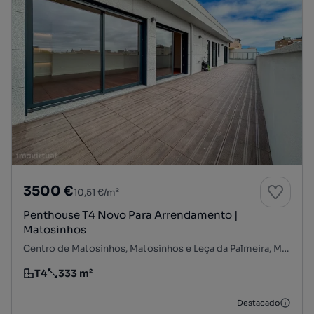
3500 €
10,51 €/m²
Penthouse T4 Novo Para Arrendamento |
Matosinhos
Centro de Matosinhos, Matosinhos e Leça da Palmeira, Matosinhos, Porto
T4
333 m²
Tipologia
Preço por metro quadrado
Destacado