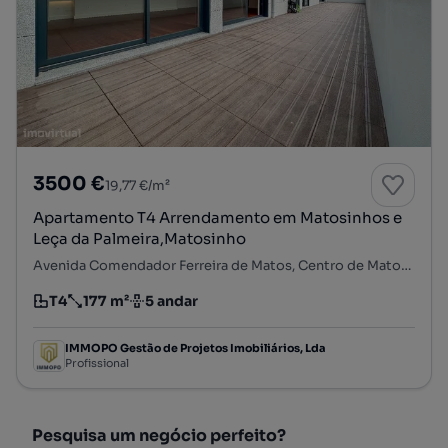
3500 €
19,77 €/m²
Apartamento T4 Arrendamento em Matosinhos e
Leça da Palmeira,Matosinho
Avenida Comendador Ferreira de Matos, Centro de Matosinhos, Matosinhos e Leça da Palmeira, Matosinhos, Porto
T4
177 m²
5 andar
Tipologia
Preço por metro quadrado
Andar
IMMOPO Gestão de Projetos Imobiliários, Lda
Profissional
Pesquisa um negócio perfeito?