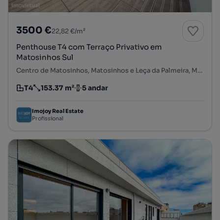
3500 €
22,82 €/m²
Penthouse T4 com Terraço Privativo em
Matosinhos Sul
Centro de Matosinhos, Matosinhos e Leça da Palmeira, Matosinhos, Porto
T4
153.37 m²
5 andar
Tipologia
Preço por metro quadrado
Andar
Imojoy Real Estate
Profissional