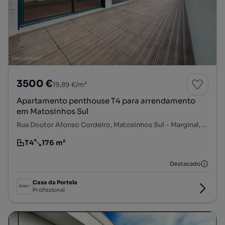
3500 €
19,89 €/m²
Apartamento penthouse T4 para arrendamento
em Matosinhos Sul
Rua Doutor Afonso Cordeiro, Matosinhos Sul - Marginal, Matosinhos e Leça da Palmeira, Matosinhos, Porto
T4
176 m²
Tipologia
Preço por metro quadrado
Destacado
Casa da Portela
Profissional