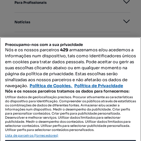
Para Profissionais
Notícias
PORTAIS
Preocupamo-nos com a sua privacidade
Nós e os nossos parceiros
429
armazenamos e/ou acedemos a
informações num dispositivo, tais como identificadores únicos
Mapa do Site
em cookies para tratar dados pessoais. Pode aceitar ou gerir as
suas escolhas clicando abaixo ou em qualquer momento na
página da política de privacidade. Estas escolhas serão
sinalizadas aos nossos parceiros e não afetarão os dados de
Contacte-nos
navegação.
Política de Cookies,
Política de Privacidade
Nós e os nossos parceiros tratamos os dados para fornecermos:
Utilizar dados de geolocalização precisos. Procurar ativamente as características
do dispositivo para identificação. Compreender os públicos através de estatísticas
SIGA-NOS:
ou combinações de dados de diferentes fontes. Armazenar e/ou aceder a
informações num dispositivo. Medir o desempenho da publicidade. Criar perfis
para personalizar conteúdos. Criar perfis para publicidade personalizada.
Desenvolver e melhorar serviços. Utilizar dados limitados para selecionar
publicidade. Medir o desempenho dos conteúdos. Utilizar dados limitados para
selecionar conteúdos. Utilizar perfis para selecionar publicidade personalizada.
DESCARREGAR NA:
Utilizar perfis para selecionar conteúdos personalizados.
Lista de parceiros (fornecedores)