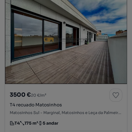
3500 €
20 €/m²
T4 recuado Matosinhos
Matosinhos Sul - Marginal, Matosinhos e Leça da Palmeira, Matosinhos, Porto
T4
175 m²
5 andar
Tipologia
Preço por metro quadrado
Andar