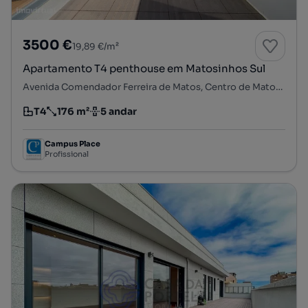
3500 €
19,89 €/m²
Apartamento T4 penthouse em Matosinhos Sul
Avenida Comendador Ferreira de Matos, Centro de Matosinhos, Matosinhos e Leça da Palmeira, Matosinhos, Porto
T4
176 m²
5 andar
Tipologia
Preço por metro quadrado
Andar
Campus Place
Profissional