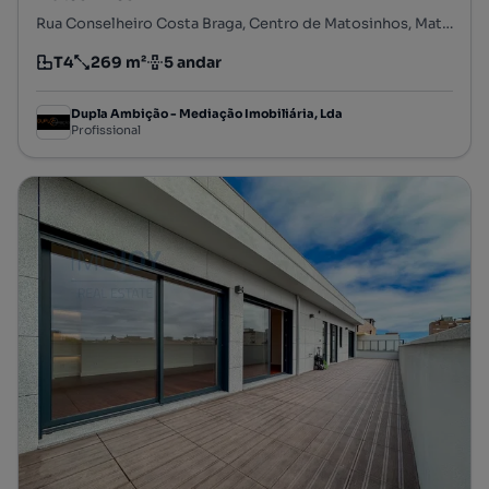
Rua Conselheiro Costa Braga, Centro de Matosinhos, Matosinhos e Leça da Palmeira, Matosinhos, Porto
T4
269 m²
5 andar
Tipologia
Preço por metro quadrado
Andar
Dupla Ambição - Mediação Imobiliária, Lda
Profissional