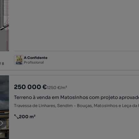
A Confidente
Profissional
/
8
250 000 €
1250 €/m²
Terreno à venda em Matosinhos com projeto aprovad
200 m²
Preço por metro quadrado