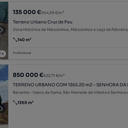
135 000 €
964,29 €/m²
Terreno Urbano Cruz de Pau
140 m²
Preço por metro quadrado
Profissional
/
5
850 000 €
622,71 €/m²
TERRENO URBANO COM 1365.20 m2 – SENHORA DA
1365 m²
Preço por metro quadrado