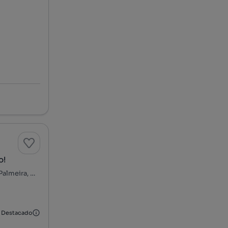
o!
Travessa de Linhares, Sendim - Bouças, Matosinhos e Leça da Palmeira, Matosinhos, Porto
Destacado