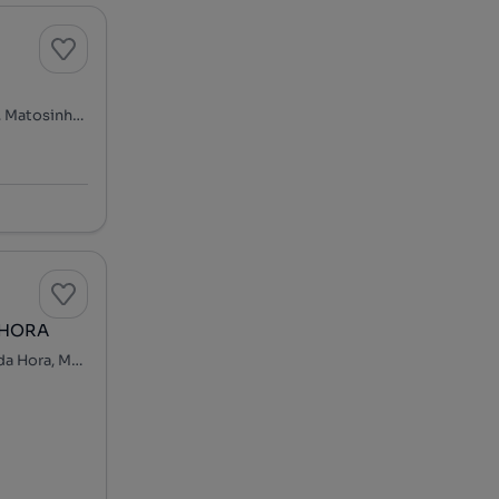
Zona Histórica de Matosinhos, Matosinhos e Leça da Palmeira, Matosinhos, Porto
 HORA
Barranha - Vasco da Gama, São Mamede de Infesta e Senhora da Hora, Matosinhos, Porto