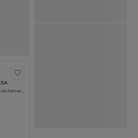
NESA
Amorosa - Exponor - Quinta da Conceição, Matosinhos e Leça da Palmeira, Matosinhos, Porto