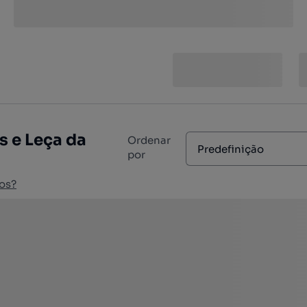
s e Leça da
Ordenar
Predefinição
por
os?