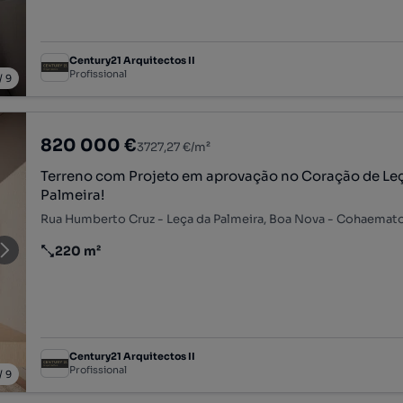
Century21 Arquitectos II
Profissional
/
9
820 000 €
3727,27 €/m²
Terreno com Projeto em aprovação no Coração de Le
Palmeira!
220 m²
Preço por metro quadrado
Century21 Arquitectos II
Profissional
/
9