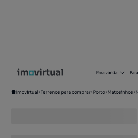
Para venda
Para
Imovirtual
Terrenos para comprar
Porto
Matosinhos
M