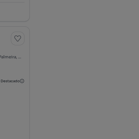
Rua Sul, Zona Histórica de Matosinhos, Matosinhos e Leça da Palmeira, Matosinhos, Porto
Destacado