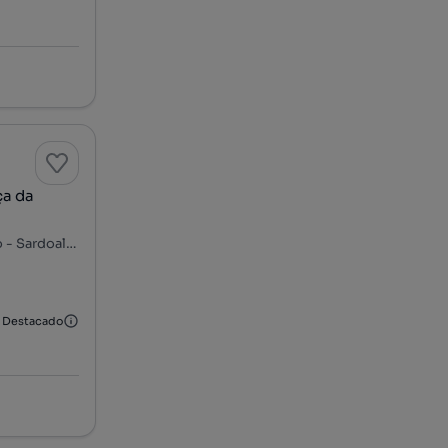
ça da
Rua Humberto Cruz - Leça da Palmeira, Boa Nova - Cohaemato - Sardoal, Matosinhos e Leça da Palmeira, Matosinhos, Porto
Destacado