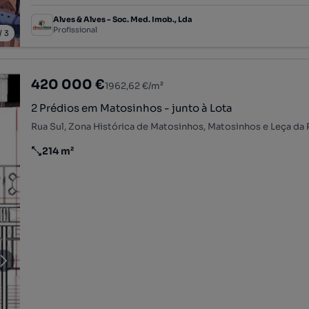
Alves & Alves - Soc. Med. Imob., Lda
Profissional
/
3
420 000 €
1962,62 €/m²
2 Prédios em Matosinhos - junto à Lota
214 m²
Preço por metro quadrado