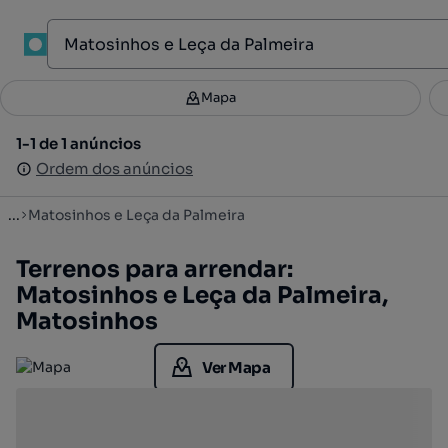
1
Mapa
Mapa
Filtros
Guardar pesquisa
3
1-1 de 1 anúncios
1-1 de 1 anúncios
Ordenar
Ordem dos anúncios
Ordem dos anúncios
...
Matosinhos e Leça da Palmeira
Terrenos para arrendar:
Matosinhos e Leça da Palmeira,
Matosinhos
Ver Mapa