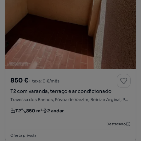
850 €
+ taxa: 0 €/mês
T2 com varanda, terraço e ar condicionado
Travessa dos Banhos, Póvoa de Varzim, Beiriz e Argivai, Póvoa de Varzim, Porto
T2
850 m²
2 andar
Tipologia
Preço por metro quadrado
Andar
Destacado
Oferta privada