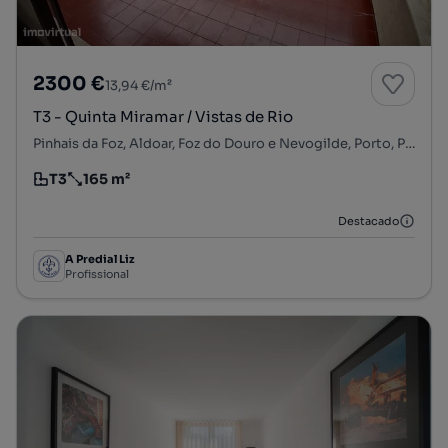
2300 €
13,94 €/m²
T3 - Quinta Miramar / Vistas de Rio
Pinhais da Foz, Aldoar, Foz do Douro e Nevogilde, Porto, Porto
T3
165 m²
Tipologia
Preço por metro quadrado
Destacado
A Predial Liz
Profissional