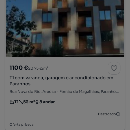
1100 €
20,75 €/m²
T1 com varanda, garagem e ar condicionado em
Paranhos
Rua Nova do Rio, Areosa - Fernão de Magalhães, Paranhos, Porto, Porto
T1
53 m²
8 andar
Tipologia
Preço por metro quadrado
Andar
Destacado
Oferta privada