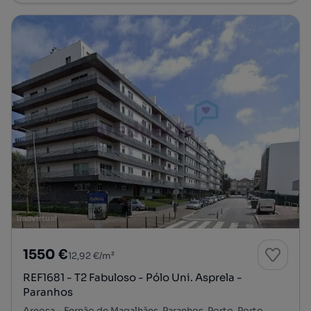
1550 €
12,92 €/m²
REF1681 - T2 Fabuloso - Pólo Uni. Asprela -
Paranhos
Areosa - Fernão de Magalhães, Paranhos, Porto, Porto