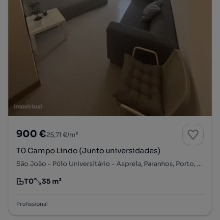
900 €
25,71 €/m²
T0 Campo Lindo (Junto universidades)
São João - Pólo Universitário - Asprela, Paranhos, Porto, Porto
T0
35 m²
Tipologia
Preço por metro quadrado
Profissional