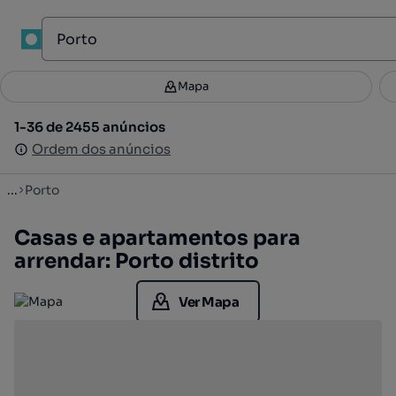
Mapa
Mapa
Filtros
Guardar pesquisa
2
1-36 de 2455 anúncios
1-36 de 2455 anúncios
Ordenar
Ordem dos anúncios
Ordem dos anúncios
...
Porto
Casas e apartamentos para
arrendar: Porto distrito
Ver Mapa