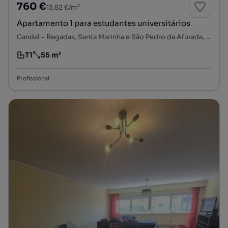
760 €
13,82 €/m²
Apartamento 1 para estudantes universitários
Candal - Regadas, Santa Marinha e São Pedro da Afurada, Vila Nova de Gaia, Porto
T1
55 m²
Tipologia
Preço por metro quadrado
Profissional