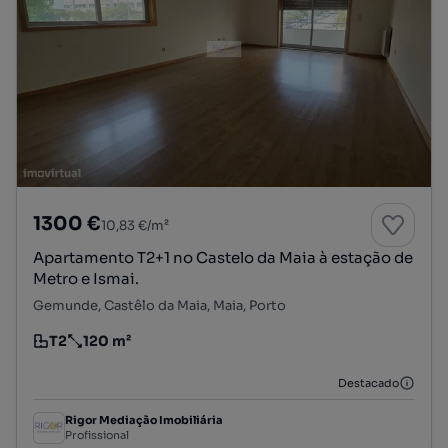
1300 €
10,83 €/m²
Apartamento T2+1 no Castelo da Maia à estação de
Metro e Ismai.
Gemunde, Castêlo da Maia, Maia, Porto
T2
120 m²
Tipologia
Preço por metro quadrado
Destacado
Rigor Mediação Imobiliária
Profissional