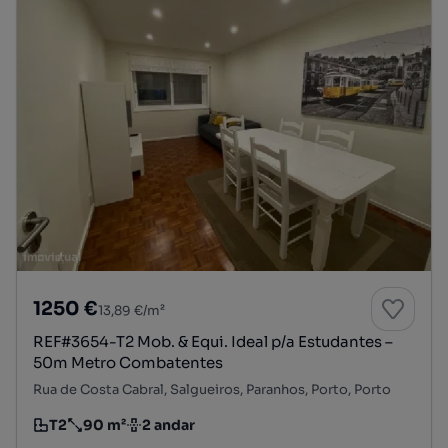
1250 €
13,89 €/m²
REF#3654-T2 Mob. & Equi. Ideal p/a Estudantes –
50m Metro Combatentes
Rua de Costa Cabral, Salgueiros, Paranhos, Porto, Porto
T2
90 m²
2 andar
Tipologia
Preço por metro quadrado
Andar