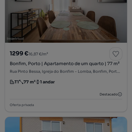
1299 €
16,87 €/m²
Bonfim, Porto | Apartamento de um quarto | 77 m²
Rua Pinto Bessa, Igreja do Bonfim - Lomba, Bonfim, Porto, Porto
T1
77 m²
1 andar
Tipologia
Preço por metro quadrado
Andar
Destacado
Oferta privada