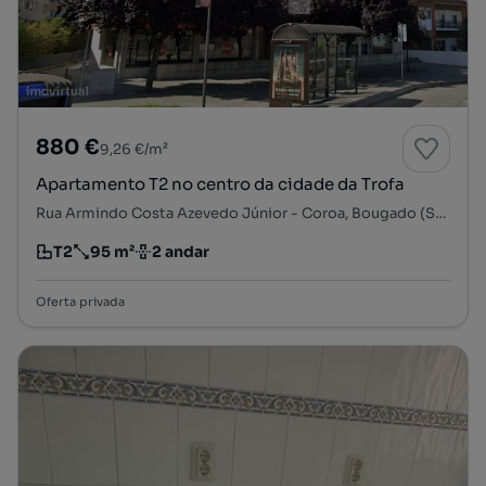
880 €
9,26 €/m²
Apartamento T2 no centro da cidade da Trofa
Rua Armindo Costa Azevedo Júnior - Coroa, Bougado (São Martinho e Santiago), Trofa, Porto
T2
95 m²
2 andar
Tipologia
Preço por metro quadrado
Andar
Oferta privada