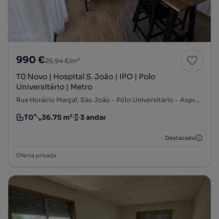
990 €
26,94 €/m²
T0 Novo | Hospital S. João | IPO | Polo
Universitário | Metro
Rua Horácio Marçal, São João - Pólo Universitário - Asprela, Paranhos, Porto, Porto
T0
36.75 m²
3 andar
Tipologia
Preço por metro quadrado
Andar
Destacado
Oferta privada