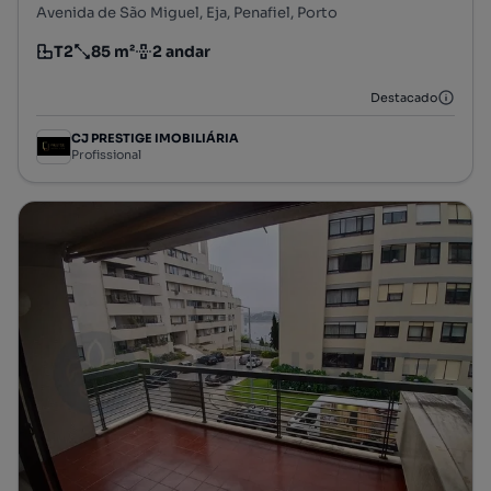
Avenida de São Miguel, Eja, Penafiel, Porto
T2
85 m²
2 andar
Tipologia
Preço por metro quadrado
Andar
Destacado
CJ PRESTIGE IMOBILIÁRIA
Profissional