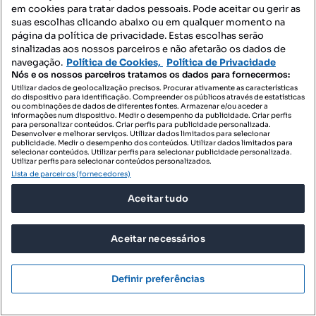
em cookies para tratar dados pessoais. Pode aceitar ou gerir as
suas escolhas clicando abaixo ou em qualquer momento na
página da política de privacidade. Estas escolhas serão
sinalizadas aos nossos parceiros e não afetarão os dados de
navegação.
Política de Cookies,
Política de Privacidade
Nós e os nossos parceiros tratamos os dados para fornecermos:
Utilizar dados de geolocalização precisos. Procurar ativamente as características
do dispositivo para identificação. Compreender os públicos através de estatísticas
2950 €
11,80 €/m²
ou combinações de dados de diferentes fontes. Armazenar e/ou aceder a
informações num dispositivo. Medir o desempenho da publicidade. Criar perfis
para personalizar conteúdos. Criar perfis para publicidade personalizada.
T4 de Luxo Living Sea Canidelo | Arrendamento Foz
Desenvolver e melhorar serviços. Utilizar dados limitados para selecionar
de Gaia
publicidade. Medir o desempenho dos conteúdos. Utilizar dados limitados para
selecionar conteúdos. Utilizar perfis para selecionar publicidade personalizada.
Barrosa - Devesas - Telheira do Meio, Santa Marinha e São Pedro da Afurada, Vila Nova de Gaia, Porto
Utilizar perfis para selecionar conteúdos personalizados.
Lista de parceiros (fornecedores)
T4
250 m²
2 andar
Tipologia
Preço por metro quadrado
Andar
Aceitar tudo
GOLDEN HOUR - Real Estate
Profissional
Aceitar necessários
Definir preferências