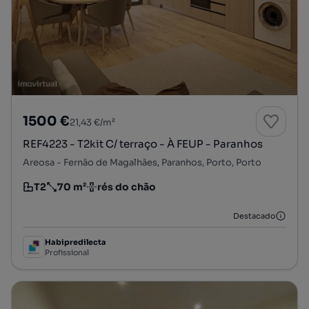
1500 €
21,43 €/m²
REF4223 - T2kit C/ terraço - À FEUP - Paranhos
Areosa - Fernão de Magalhães, Paranhos, Porto, Porto
T2
70 m²
rés do chão
Tipologia
Preço por metro quadrado
Andar
Destacado
Habipredilecta
Profissional