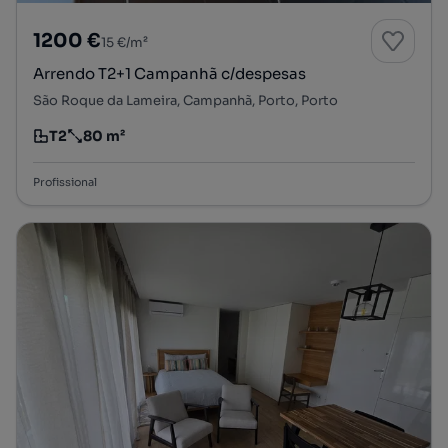
1200 €
15 €/m²
Arrendo T2+1 Campanhã c/despesas
São Roque da Lameira, Campanhã, Porto, Porto
T2
80 m²
Tipologia
Preço por metro quadrado
Profissional