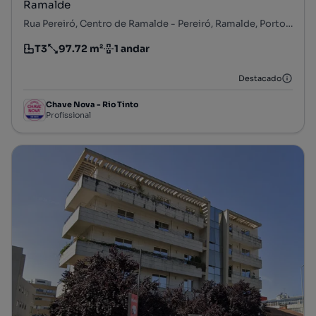
Ramalde
Rua Pereiró, Centro de Ramalde - Pereiró, Ramalde, Porto, Porto
T3
97.72 m²
1 andar
Tipologia
Preço por metro quadrado
Andar
Destacado
Chave Nova - Rio Tinto
Profissional