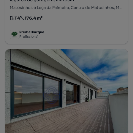
Matosinhos e Leça da Palmeira, Centro de Matosinhos, Matosinhos e Leça da Palmeira, Matosinhos, Porto
T4
176.4 m²
Tipologia
Preço por metro quadrado
Predial Parque
Profissional