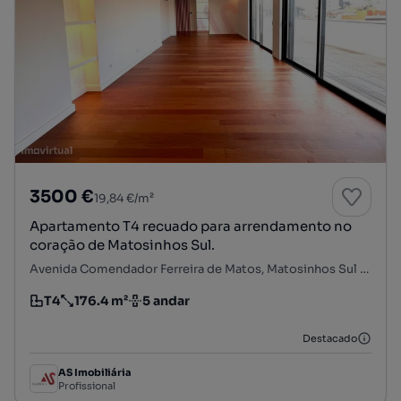
3500 €
19,84 €/m²
Apartamento T4 recuado para arrendamento no
coração de Matosinhos Sul.
Avenida Comendador Ferreira de Matos, Matosinhos Sul - Marginal, Matosinhos e Leça da Palmeira, Matosinhos, Porto
T4
176.4 m²
5 andar
Tipologia
Preço por metro quadrado
Andar
Destacado
AS Imobiliária
Profissional