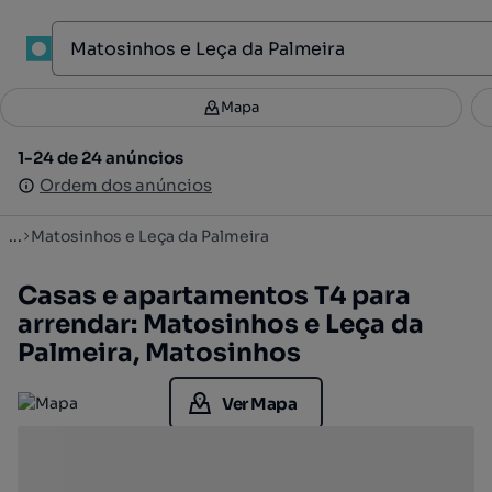
1
Mapa
Mapa
Filtros
Guardar pesquisa
3
1-24 de 24 anúncios
1-24 de 24 anúncios
Ordenar
Ordem dos anúncios
Ordem dos anúncios
...
Matosinhos e Leça da Palmeira
Casas e apartamentos T4 para
arrendar: Matosinhos e Leça da
Palmeira, Matosinhos
Ver Mapa