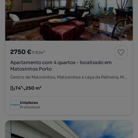
2750 €
11 €/m²
Apartamento com 4 quartos - localizado em
Matosinhos Porto
Centro de Matosinhos, Matosinhos e Leça da Palmeira, Matosinhos, Porto
T4
250 m²
Tipologia
Preço por metro quadrado
Uniplaces
Profissional