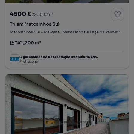
4500 €
22,50 €/m²
T4 em Matosinhos Sul
Matosinhos Sul - Marginal, Matosinhos e Leça da Palmeira, Matosinhos, Porto
T4
200 m²
Tipologia
Preço por metro quadrado
Sigla Sociedade de Mediação Imobiliaria Lda.
Profissional