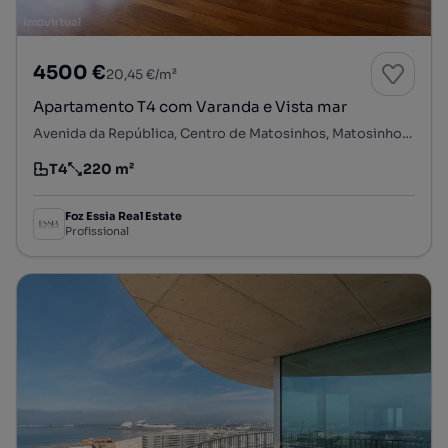
4500 €
20,45 €/m²
Apartamento T4 com Varanda e Vista mar
Avenida da República, Centro de Matosinhos, Matosinhos e Leça da Palmeira, Matosinhos, Porto
T4
220 m²
Tipologia
Preço por metro quadrado
Foz Essia Real Estate
Profissional