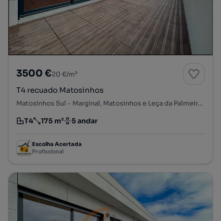
3500 €
20 €/m²
T4 recuado Matosinhos
Matosinhos Sul - Marginal, Matosinhos e Leça da Palmeira, Matosinhos, Porto
T4
175 m²
5 andar
Tipologia
Preço por metro quadrado
Andar
Escolha Acertada
Profissional