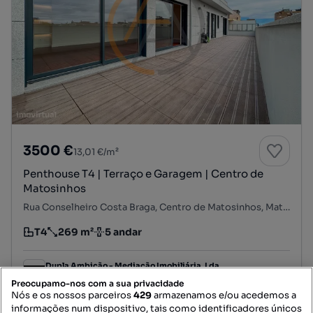
3500 €
13,01 €/m²
Penthouse T4 | Terraço e Garagem | Centro de
Matosinhos
Rua Conselheiro Costa Braga, Centro de Matosinhos, Matosinhos e Leça da Palmeira, Matosinhos, Porto
T4
269 m²
5 andar
Tipologia
Preço por metro quadrado
Andar
Dupla Ambição - Mediação Imobiliária, Lda
Profissional
Preocupamo-nos com a sua privacidade
Nós e os nossos parceiros
429
armazenamos e/ou acedemos a
informações num dispositivo, tais como identificadores únicos