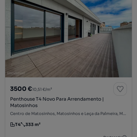
3500 €
10,51 €/m²
Penthouse T4 Novo Para Arrendamento |
Matosinhos
Centro de Matosinhos, Matosinhos e Leça da Palmeira, Matosinhos, Porto
T4
333 m²
Tipologia
Preço por metro quadrado