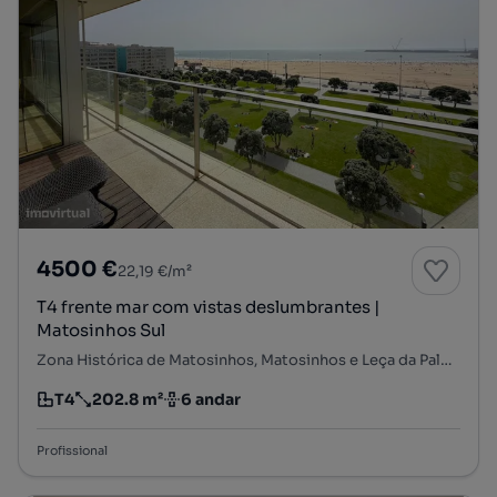
4500 €
22,19 €/m²
T4 frente mar com vistas deslumbrantes |
Matosinhos Sul
Zona Histórica de Matosinhos, Matosinhos e Leça da Palmeira, Matosinhos, Porto
T4
202.8 m²
6 andar
Tipologia
Preço por metro quadrado
Andar
Profissional