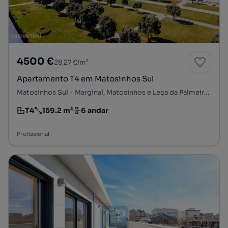
4500 €
28,27 €/m²
Apartamento T4 em Matosinhos Sul
Matosinhos Sul - Marginal, Matosinhos e Leça da Palmeira, Matosinhos, Porto
T4
159.2 m²
6 andar
Tipologia
Preço por metro quadrado
Andar
Profissional