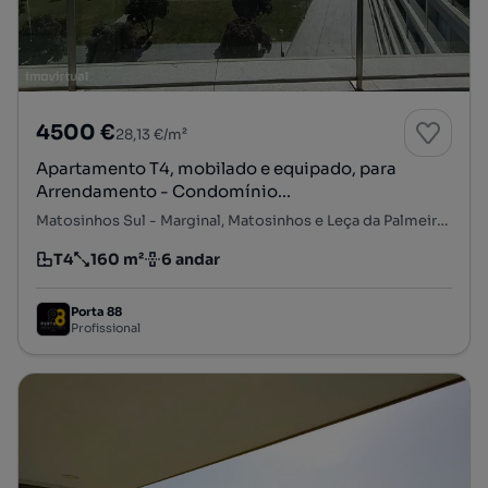
4500 €
28,13 €/m²
Apartamento T4, mobilado e equipado, para
Arrendamento - Condomínio...
Matosinhos Sul - Marginal, Matosinhos e Leça da Palmeira, Matosinhos, Porto
T4
160 m²
6 andar
Tipologia
Preço por metro quadrado
Andar
Porta 88
Profissional