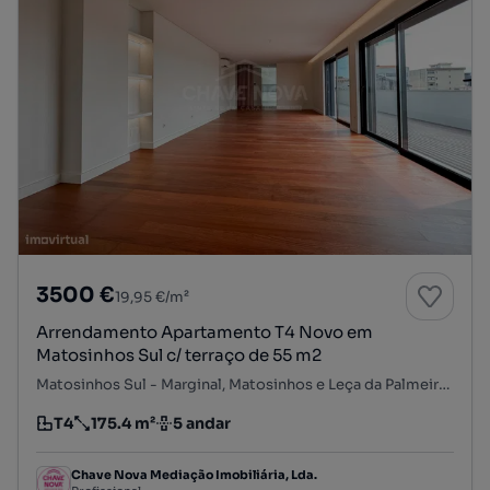
3500 €
19,95 €/m²
Arrendamento Apartamento T4 Novo em
Matosinhos Sul c/ terraço de 55 m2
Matosinhos Sul - Marginal, Matosinhos e Leça da Palmeira, Matosinhos, Porto
T4
175.4 m²
5 andar
Tipologia
Preço por metro quadrado
Andar
Chave Nova Mediação Imobiliária, Lda.