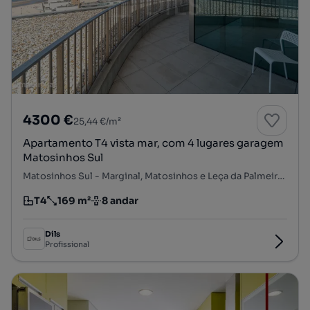
4300 €
25,44 €/m²
Apartamento T4 vista mar, com 4 lugares garagem
Matosinhos Sul
Matosinhos Sul - Marginal, Matosinhos e Leça da Palmeira, Matosinhos, Porto
T4
169 m²
8 andar
Tipologia
Preço por metro quadrado
Andar
Dils
Profissional