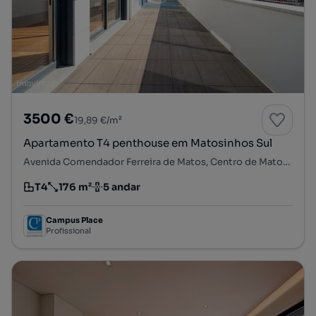
3500 €
19,89 €/m²
Apartamento T4 penthouse em Matosinhos Sul
Avenida Comendador Ferreira de Matos, Centro de Matosinhos, Matosinhos e Leça da Palmeira, Matosinhos, Porto
T4
176 m²
5 andar
Tipologia
Preço por metro quadrado
Andar
Campus Place
Profissional