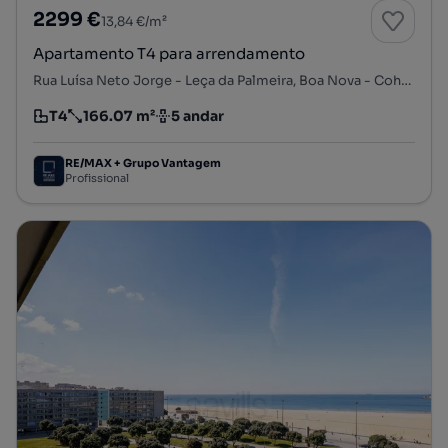
2299 €
13,84 €/m²
Apartamento T4 para arrendamento
Rua Luísa Neto Jorge - Leça da Palmeira, Boa Nova - Cohaemato - Sardoal, Matosinhos e Leça da Palmeira, Matosinhos, Porto
T4
166.07 m²
5 andar
Tipologia
Preço por metro quadrado
Andar
RE/MAX + Grupo Vantagem
Profissional