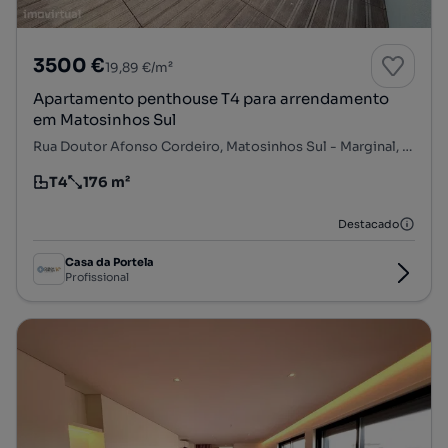
3500 €
19,89 €/m²
Apartamento penthouse T4 para arrendamento
em Matosinhos Sul
Rua Doutor Afonso Cordeiro, Matosinhos Sul - Marginal, Matosinhos e Leça da Palmeira, Matosinhos, Porto
T4
176 m²
Tipologia
Preço por metro quadrado
Destacado
Casa da Portela
Profissional