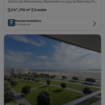
Centro de Matosinhos, Matosinhos e Leça da Palmeira, Matosinhos, Porto
T4
176 m²
5 andar
Tipologia
Preço por metro quadrado
Andar
Morada Imobiliária
Profissional