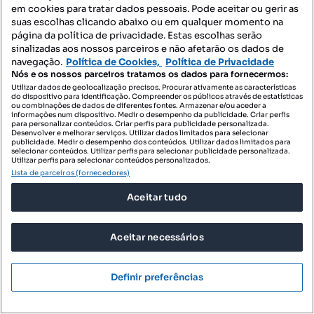
em cookies para tratar dados pessoais. Pode aceitar ou gerir as
suas escolhas clicando abaixo ou em qualquer momento na
página da política de privacidade. Estas escolhas serão
sinalizadas aos nossos parceiros e não afetarão os dados de
navegação.
Política de Cookies,
Política de Privacidade
Nós e os nossos parceiros tratamos os dados para fornecermos:
Utilizar dados de geolocalização precisos. Procurar ativamente as características
do dispositivo para identificação. Compreender os públicos através de estatísticas
ou combinações de dados de diferentes fontes. Armazenar e/ou aceder a
informações num dispositivo. Medir o desempenho da publicidade. Criar perfis
para personalizar conteúdos. Criar perfis para publicidade personalizada.
Desenvolver e melhorar serviços. Utilizar dados limitados para selecionar
publicidade. Medir o desempenho dos conteúdos. Utilizar dados limitados para
selecionar conteúdos. Utilizar perfis para selecionar publicidade personalizada.
Utilizar perfis para selecionar conteúdos personalizados.
Lista de parceiros (fornecedores)
Aceitar tudo
3500 €
Aceitar necessários
22,82 €/m²
Penthouse T4 com Terraço Privativo em
Matosinhos Sul
Definir preferências
Centro de Matosinhos, Matosinhos e Leça da Palmeira, Matosinhos, Porto