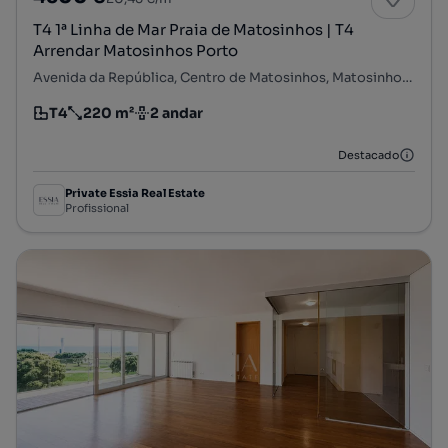
T4 1ª Linha de Mar Praia de Matosinhos | T4
Arrendar Matosinhos Porto
Avenida da República, Centro de Matosinhos, Matosinhos e Leça da Palmeira, Matosinhos, Porto
T4
220 m²
2 andar
Tipologia
Preço por metro quadrado
Andar
Destacado
Private Essia Real Estate
Profissional