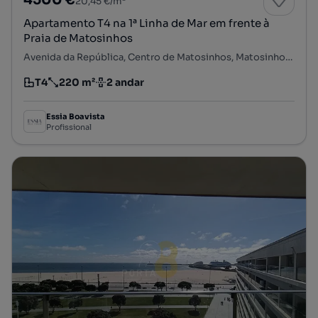
20,45 €/m²
Apartamento T4 na 1ª Linha de Mar em frente à
Praia de Matosinhos
Avenida da República, Centro de Matosinhos, Matosinhos e Leça da Palmeira, Matosinhos, Porto
T4
220 m²
2 andar
Tipologia
Preço por metro quadrado
Andar
Essia Boavista
Profissional