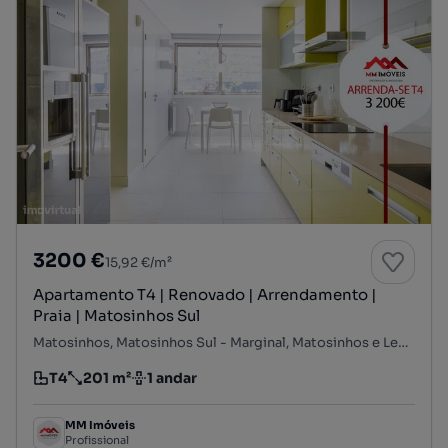
3200 €
15,92 €/m²
Apartamento T4 | Renovado | Arrendamento |
Praia | Matosinhos Sul
Matosinhos, Matosinhos Sul - Marginal, Matosinhos e Leça da Palmeira, Matosinhos, Porto
T4
201 m²
1 andar
Tipologia
Preço por metro quadrado
Andar
MM Imóveis
Profissional