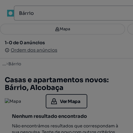
1
Mapa
Mapa
Filtros
Guardar pesquisa
2
1-0 de 0 anúncios
1-0 de 0 anúncios
Ordenar
Ordem dos anúncios
Ordem dos anúncios
...
Bárrio
Casas e apartamentos novos:
Bárrio, Alcobaça
Ver Mapa
Nenhum resultado encontrado
Não encontrámos resultados que correspondam à
sua pesquisa. Tente de novo com outros critérios