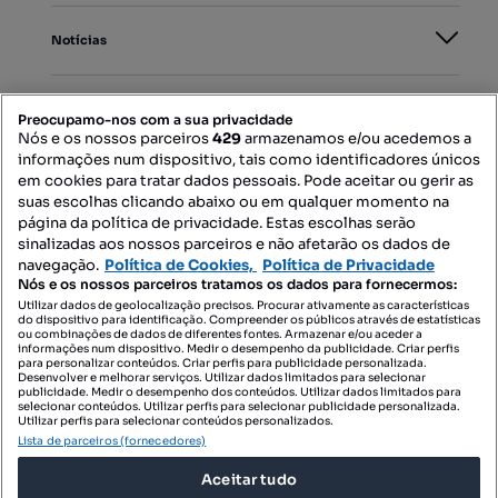
Notícias
PORTAIS
Preocupamo-nos com a sua privacidade
Nós e os nossos parceiros
429
armazenamos e/ou acedemos a
informações num dispositivo, tais como identificadores únicos
Mapa do Site
em cookies para tratar dados pessoais. Pode aceitar ou gerir as
suas escolhas clicando abaixo ou em qualquer momento na
página da política de privacidade. Estas escolhas serão
sinalizadas aos nossos parceiros e não afetarão os dados de
Contacte-nos
navegação.
Política de Cookies,
Política de Privacidade
Nós e os nossos parceiros tratamos os dados para fornecermos:
Utilizar dados de geolocalização precisos. Procurar ativamente as características
do dispositivo para identificação. Compreender os públicos através de estatísticas
SIGA-NOS:
ou combinações de dados de diferentes fontes. Armazenar e/ou aceder a
informações num dispositivo. Medir o desempenho da publicidade. Criar perfis
para personalizar conteúdos. Criar perfis para publicidade personalizada.
Desenvolver e melhorar serviços. Utilizar dados limitados para selecionar
publicidade. Medir o desempenho dos conteúdos. Utilizar dados limitados para
selecionar conteúdos. Utilizar perfis para selecionar publicidade personalizada.
DESCARREGAR NA:
Utilizar perfis para selecionar conteúdos personalizados.
Lista de parceiros (fornecedores)
Aceitar tudo