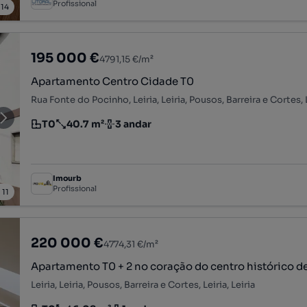
Profissional
/
14
195 000 €
4791,15 €/m²
Apartamento Centro Cidade T0
Rua Fonte do Pocinho, Leiria, Leiria, Pousos, Barreira e Cortes, L
T0
40.7 m²
3 andar
Tipologia
Preço por metro quadrado
Andar
Imourb
Profissional
/
11
220 000 €
4774,31 €/m²
Apartamento T0 + 2 no coração do centro histórico de
Leiria, Leiria, Pousos, Barreira e Cortes, Leiria, Leiria