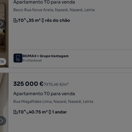
Apartamento T0 para venda
Beco Rua Nova Areia, Nazaré, Nazaré, Leiria
T0
35 m²
rés do chão
Tipologia
Preço por metro quadrado
Andar
RE/MAX + Grupo Vantagem
Profissional
/
15
325 000 €
7975,46 €/m²
Apartamento T0 para venda
Rua Magalhães Lima, Nazaré, Nazaré, Leiria
T0
40.75 m²
1 andar
Tipologia
Preço por metro quadrado
Andar