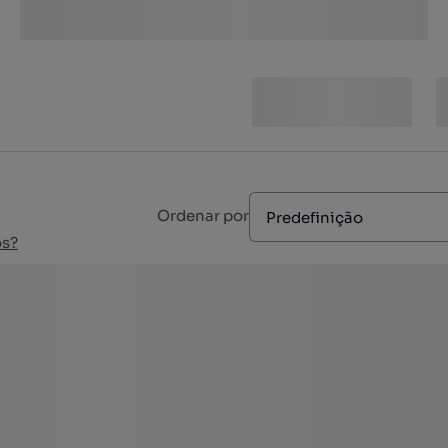
Ordenar por
Predefinição
os?