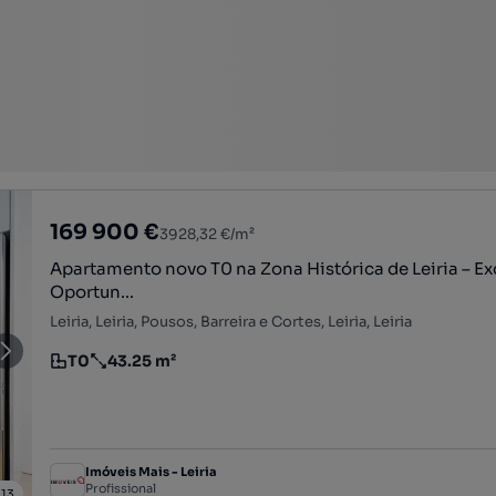
169 900 €
3928,32 €/m²
Apartamento novo T0 na Zona Histórica de Leiria – Ex
Oportun...
Leiria, Leiria, Pousos, Barreira e Cortes, Leiria, Leiria
T0
43.25 m²
Tipologia
Preço por metro quadrado
Imóveis Mais - Leiria
Profissional
/
13