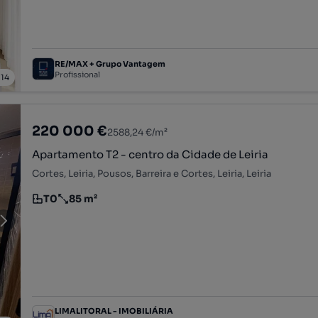
RE/MAX + Grupo Vantagem
Profissional
/
14
220 000 €
2588,24 €/m²
Apartamento T2 - centro da Cidade de Leiria
Cortes, Leiria, Pousos, Barreira e Cortes, Leiria, Leiria
T0
85 m²
Tipologia
Preço por metro quadrado
LIMALITORAL - IMOBILIÁRIA