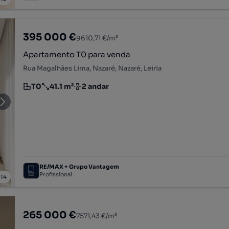
395 000 €
9610,71 €/m²
Apartamento T0 para venda
Rua Magalhães Lima, Nazaré, Nazaré, Leiria
T0
41.1 m²
2 andar
Tipologia
Preço por metro quadrado
Andar
RE/MAX + Grupo Vantagem
Profissional
/
14
265 000 €
7571,43 €/m²