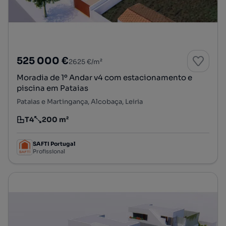
525 000 €
2625 €/m²
Moradia de 1º Andar v4 com estacionamento e
piscina em Pataias
Pataias e Martingança, Alcobaça, Leiria
T4
200 m²
Tipologia
Preço por metro quadrado
SAFTI Portugal
Profissional