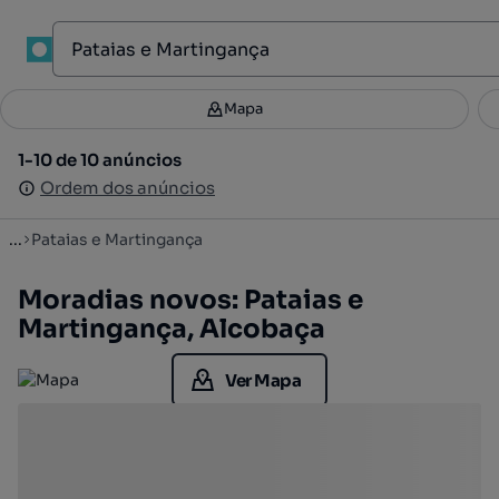
1
Mapa
Mapa
Filtros
Guardar pesquisa
3
1-10 de 10 anúncios
1-10 de 10 anúncios
Ordenar
Ordem dos anúncios
Ordem dos anúncios
...
Pataias e Martingança
Moradias novos: Pataias e
Martingança, Alcobaça
Ver Mapa