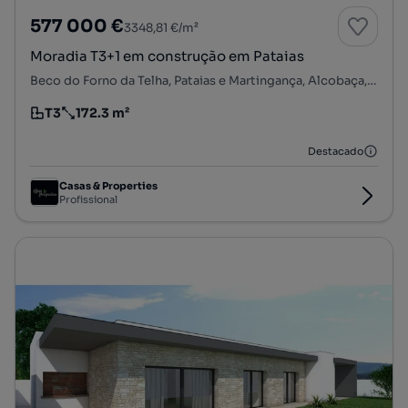
577 000 €
3348,81 €/m²
Moradia T3+1 em construção em Pataias
Beco do Forno da Telha, Pataias e Martingança, Alcobaça, Leiria
T3
172.3 m²
Tipologia
Preço por metro quadrado
Destacado
Casas & Properties
Profissional