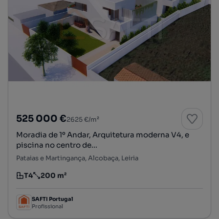
525 000 €
2625 €/m²
Moradia de 1º Andar, Arquitetura moderna V4, e
piscina no centro de...
Pataias e Martingança, Alcobaça, Leiria
T4
200 m²
Tipologia
Preço por metro quadrado
SAFTI Portugal
Profissional