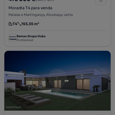
Moradia T4 para venda
Pataias e Martingança, Alcobaça, Leiria
T4
193.35 m²
Tipologia
Preço por metro quadrado
Remax Grupo Visão
Profissional