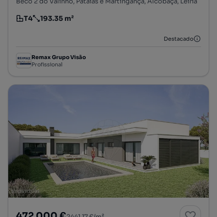
Beco 2 do Valinho, Pataias e Martingança, Alcobaça, Leiria
T4
193.35 m²
Tipologia
Preço por metro quadrado
Destacado
Remax Grupo Visão
Profissional
472 000 €
2441,17 €/m²