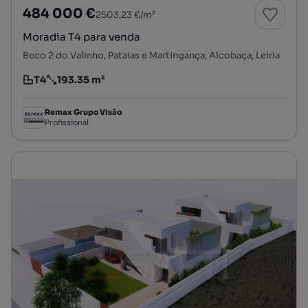
484 000 €
2503,23 €/m²
Moradia T4 para venda
Beco 2 do Valinho, Pataias e Martingança, Alcobaça, Leiria
T4
193.35 m²
Tipologia
Preço por metro quadrado
Remax Grupo Visão
Profissional