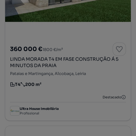
360 000 €
1800 €/m²
LINDA MORADA T4 EM FASE CONSTRUÇÃO Á 5
MINUTOS DA PRAIA
Pataias e Martingança, Alcobaça, Leiria
T4
200 m²
Tipologia
Preço por metro quadrado
Destacado
Ultra House Imobilária
Profissional