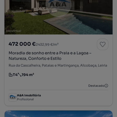
472 000 €
2432,99 €/m²
Moradia de sonho entre a Praia e a Lagoa –
Natureza, Conforto e Estilo
Rua da Cascalheira, Pataias e Martingança, Alcobaça, Leiria
T4
194 m²
Tipologia
Preço por metro quadrado
Destacado
A&A Imobiliária
Profissional