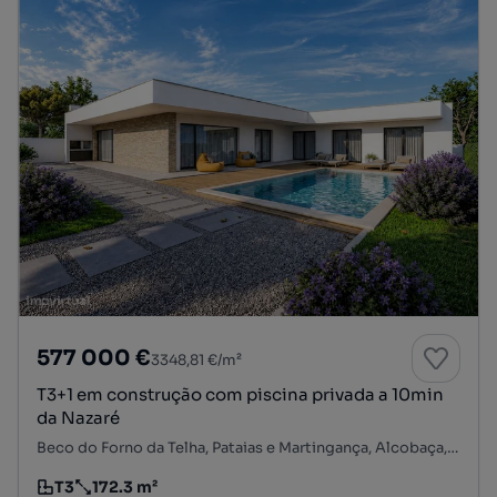
577 000 €
3348,81 €/m²
T3+1 em construção com piscina privada a 10min
da Nazaré
Beco do Forno da Telha, Pataias e Martingança, Alcobaça, Leiria
T3
172.3 m²
Tipologia
Preço por metro quadrado