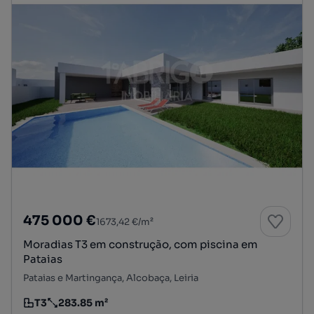
475 000 €
1673,42 €/m²
Moradias T3 em construção, com piscina em
Pataias
Pataias e Martingança, Alcobaça, Leiria
T3
283.85 m²
Tipologia
Preço por metro quadrado