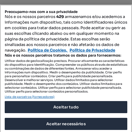
PORTAIS
Preocupamo-nos com a sua privacidade
Nós e os nossos parceiros
429
armazenamos e/ou acedemos a
informações num dispositivo, tais como identificadores únicos
Mapa do Site
em cookies para tratar dados pessoais. Pode aceitar ou gerir as
suas escolhas clicando abaixo ou em qualquer momento na
página da política de privacidade. Estas escolhas serão
sinalizadas aos nossos parceiros e não afetarão os dados de
Contacte-nos
navegação.
Política de Cookies,
Política de Privacidade
Nós e os nossos parceiros tratamos os dados para fornecermos:
Utilizar dados de geolocalização precisos. Procurar ativamente as características
do dispositivo para identificação. Compreender os públicos através de estatísticas
SIGA-NOS:
ou combinações de dados de diferentes fontes. Armazenar e/ou aceder a
informações num dispositivo. Medir o desempenho da publicidade. Criar perfis
para personalizar conteúdos. Criar perfis para publicidade personalizada.
Desenvolver e melhorar serviços. Utilizar dados limitados para selecionar
publicidade. Medir o desempenho dos conteúdos. Utilizar dados limitados para
selecionar conteúdos. Utilizar perfis para selecionar publicidade personalizada.
DESCARREGAR NA:
Utilizar perfis para selecionar conteúdos personalizados.
Lista de parceiros (fornecedores)
Aceitar tudo
Aceitar necessários
© 2026 Imovirtual.com, OLX Portugal, S.A.