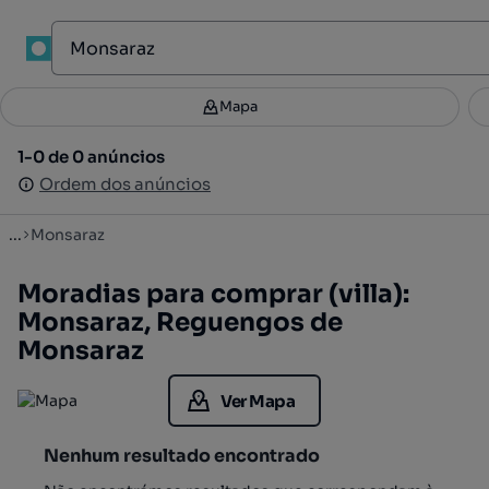
1
Mapa
Mapa
Filtros
Guardar pesquisa
3
1-0 de 0 anúncios
1-0 de 0 anúncios
Ordenar
Ordem dos anúncios
Ordem dos anúncios
...
Monsaraz
Moradias para comprar (villa):
Monsaraz, Reguengos de
Monsaraz
Ver Mapa
Nenhum resultado encontrado