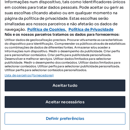
informações num dispositivo, tais como identificadores únicos
Mapa do Site
em cookies para tratar dados pessoais. Pode aceitar ou gerir as
suas escolhas clicando abaixo ou em qualquer momento na
página da política de privacidade. Estas escolhas serão
sinalizadas aos nossos parceiros e não afetarão os dados de
Contacte-nos
navegação.
Política de Cookies,
Política de Privacidade
Nós e os nossos parceiros tratamos os dados para fornecermos:
Utilizar dados de geolocalização precisos. Procurar ativamente as características
do dispositivo para identificação. Compreender os públicos através de estatísticas
SIGA-NOS:
ou combinações de dados de diferentes fontes. Armazenar e/ou aceder a
informações num dispositivo. Medir o desempenho da publicidade. Criar perfis
para personalizar conteúdos. Criar perfis para publicidade personalizada.
Desenvolver e melhorar serviços. Utilizar dados limitados para selecionar
publicidade. Medir o desempenho dos conteúdos. Utilizar dados limitados para
selecionar conteúdos. Utilizar perfis para selecionar publicidade personalizada.
DESCARREGAR NA:
Utilizar perfis para selecionar conteúdos personalizados.
Lista de parceiros (fornecedores)
Aceitar tudo
Aceitar necessários
© 2026 Imovirtual.com, OLX Portugal, S.A.
TERMOS DE UTILIZAÇÃO
Definir preferências
POLÍTICA DE PRIVACIDADE
CONFIGURAÇÕES DE PRIVACIDADE