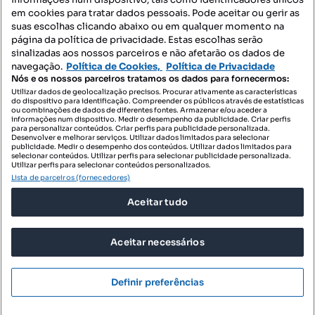
Mapa do Site
em cookies para tratar dados pessoais. Pode aceitar ou gerir as
suas escolhas clicando abaixo ou em qualquer momento na
página da política de privacidade. Estas escolhas serão
sinalizadas aos nossos parceiros e não afetarão os dados de
Contacte-nos
navegação.
Política de Cookies,
Política de Privacidade
Nós e os nossos parceiros tratamos os dados para fornecermos:
Utilizar dados de geolocalização precisos. Procurar ativamente as características
do dispositivo para identificação. Compreender os públicos através de estatísticas
SIGA-NOS:
ou combinações de dados de diferentes fontes. Armazenar e/ou aceder a
informações num dispositivo. Medir o desempenho da publicidade. Criar perfis
para personalizar conteúdos. Criar perfis para publicidade personalizada.
Desenvolver e melhorar serviços. Utilizar dados limitados para selecionar
publicidade. Medir o desempenho dos conteúdos. Utilizar dados limitados para
selecionar conteúdos. Utilizar perfis para selecionar publicidade personalizada.
DESCARREGAR NA:
Utilizar perfis para selecionar conteúdos personalizados.
Lista de parceiros (fornecedores)
Aceitar tudo
Aceitar necessários
© 2026 Imovirtual.com, OLX Portugal, S.A.
TERMOS DE UTILIZAÇÃO
Definir preferências
POLÍTICA DE PRIVACIDADE
CONFIGURAÇÕES DE PRIVACIDADE