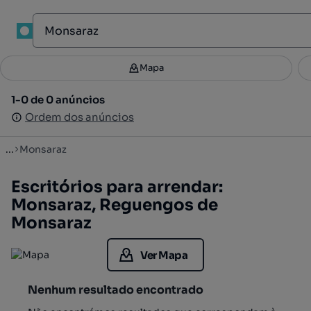
1
Mapa
Mapa
Filtros
Guardar pesquisa
4
1-0 de 0 anúncios
1-0 de 0 anúncios
Ordenar
Ordem dos anúncios
Ordem dos anúncios
...
Monsaraz
Escritórios para arrendar:
Monsaraz, Reguengos de
Monsaraz
Ver Mapa
Nenhum resultado encontrado